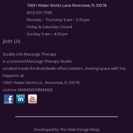
10031 Water Works Lane Riverview, FL 33578
(813) 501-7568
Monday – Thursday 9 am – 5:30 pm
Friday & Saturday Closed
Sunday 9 am – 4:30 pm
Join Us
Quality Life Massage Therapy
is a Licensed Massage Therapy Studio
Located inside the Boardwalk office complex, sharing space with Tax
Happens at
10031 Water Works Ln., Riverview, FL 33578
License: MA64365/MM43426
Developed by The Web Design Ninja