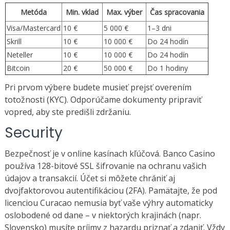
Metóda
Min. vklad
Max. výber
Čas spracovania
Visa/Mastercard
10 €
5 000 €
1–3 dni
Skrill
10 €
10 000 €
Do 24 hodín
Neteller
10 €
10 000 €
Do 24 hodín
Bitcoin
20 €
50 000 €
Do 1 hodiny
Pri prvom výbere budete musieť prejsť overením
totožnosti (KYC). Odporúčame dokumenty pripraviť
vopred, aby ste predišli zdržaniu.
Security
Bezpečnosť je v online kasínach kľúčová. Banco Casino
používa 128-bitové SSL šifrovanie na ochranu vašich
údajov a transakcií. Účet si môžete chrániť aj
dvojfaktorovou autentifikáciou (2FA). Pamätajte, že pod
licenciou Curacao nemusia byť vaše výhry automaticky
oslobodené od dane – v niektorých krajinách (napr.
Slovensko) musíte príjmy z hazardu priznať a zdaniť. Vždy