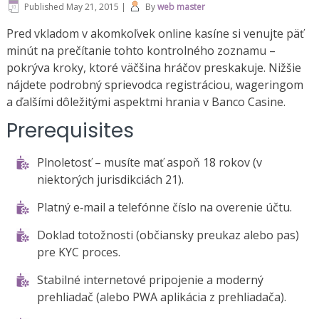
Published
May 21, 2015
|
By
web master
Pred vkladom v akomkoľvek online kasíne si venujte päť
minút na prečítanie tohto kontrolného zoznamu –
pokrýva kroky, ktoré väčšina hráčov preskakuje. Nižšie
nájdete podrobný sprievodca registráciou, wageringom
a ďalšími dôležitými aspektmi hrania v Banco Casine.
Prerequisites
Plnoletosť – musíte mať aspoň 18 rokov (v
niektorých jurisdikciách 21).
Platný e‑mail a telefónne číslo na overenie účtu.
Doklad totožnosti (občiansky preukaz alebo pas)
pre KYC proces.
Stabilné internetové pripojenie a moderný
prehliadač (alebo PWA aplikácia z prehliadača).