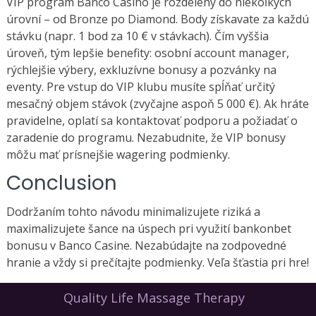
VIP program Banco Casino je rozdelený do niekoľkých
úrovní – od Bronze po Diamond. Body získavate za každú
stávku (napr. 1 bod za 10 € v stávkach). Čím vyššia
úroveň, tým lepšie benefity: osobní account manager,
rýchlejšie výbery, exkluzívne bonusy a pozvánky na
eventy. Pre vstup do VIP klubu musíte spĺňať určitý
mesačný objem stávok (zvyčajne aspoň 5 000 €). Ak hráte
pravidelne, oplatí sa kontaktovať podporu a požiadať o
zaradenie do programu. Nezabudnite, že VIP bonusy
môžu mať prísnejšie wagering podmienky.
Conclusion
Dodržaním tohto návodu minimalizujete riziká a
maximalizujete šance na úspech pri využití bankonbet
bonusu v Banco Casine. Nezabúdajte na zodpovedné
hranie a vždy si prečítajte podmienky. Veľa šťastia pri hre!
Quality Life Massage Therapy