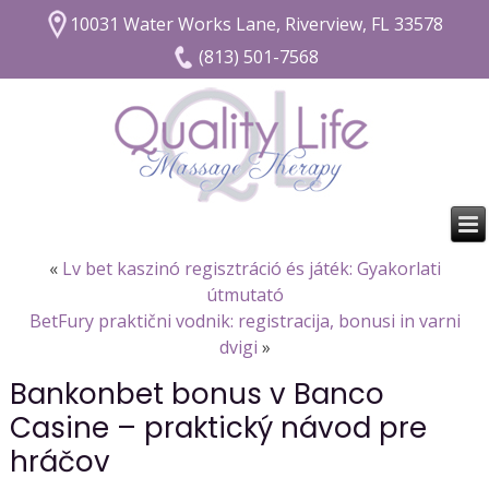
10031 Water Works Lane, Riverview, FL 33578
(813) 501-7568
«
Lv bet kaszinó regisztráció és játék: Gyakorlati
útmutató
BetFury praktični vodnik: registracija, bonusi in varni
dvigi
»
Bankonbet bonus v Banco
Casine – praktický návod pre
hráčov