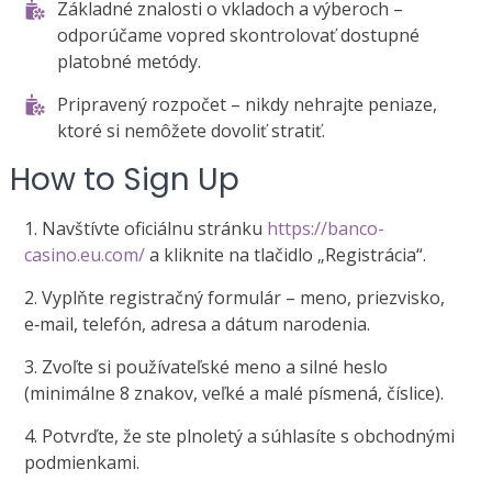
Základné znalosti o vkladoch a výberoch –
odporúčame vopred skontrolovať dostupné
platobné metódy.
Pripravený rozpočet – nikdy nehrajte peniaze,
ktoré si nemôžete dovoliť stratiť.
How to Sign Up
Navštívte oficiálnu stránku
https://banco-
casino.eu.com/
a kliknite na tlačidlo „Registrácia“.
Vyplňte registračný formulár – meno, priezvisko,
e‑mail, telefón, adresa a dátum narodenia.
Zvoľte si používateľské meno a silné heslo
(minimálne 8 znakov, veľké a malé písmená, číslice).
Potvrďte, že ste plnoletý a súhlasíte s obchodnými
podmienkami.