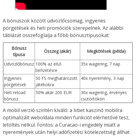
A bónuszok között üdvözlőcsomag, ingyenes
pörgetések és heti promóciók szerepelnek. Az alábbi
táblázat összefoglalja a főbb bónusztípusokat:
Bónusz
Összeg (akár)
Megkötések (példa)
típusa
Üdvözlőbónusz
100% az első
35x wagering, 7 nap
befizetésre
Ingyenes
50 FS meghatározott
40x nyeremény, 3 nap
pörgetések
játékokra
Heti reload
50% akár 200 EUR
30x wagering, érvényes
bónusz
csütörtökön
A mobil verzió szintén kiváló: a lvbet kaszinó mobilra
optimalizált weboldala minden funkciót elérhetővé tesz,
letöltés nélkül. Fontos: a Curacao-i engedély miatt a
nyeremények után helyi adófizetési kötelezettség állhat