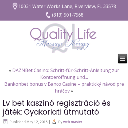
10031 Water Works Lane, Riverview, FL 33578
(813) 501-7568
«
DAZNBet Casino: Schritt-für-Schritt-Anleitung zur
Kontoeröffnung und…
Bankonbet bonus v Banco Casine – praktický návod pre
hráčov
»
Lv bet kaszinó regisztráció és
játék: Gyakorlati útmutató
Published
May 12, 2015
|
By
web master