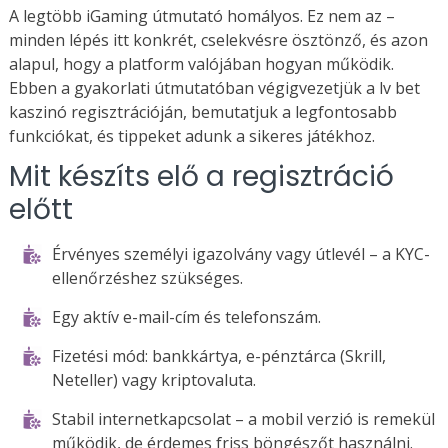
A legtöbb iGaming útmutató homályos. Ez nem az –
minden lépés itt konkrét, cselekvésre ösztönző, és azon
alapul, hogy a platform valójában hogyan működik.
Ebben a gyakorlati útmutatóban végigvezetjük a lv bet
kaszinó regisztrációján, bemutatjuk a legfontosabb
funkciókat, és tippeket adunk a sikeres játékhoz.
Mit készíts elő a regisztráció
előtt
Érvényes személyi igazolvány vagy útlevél – a KYC-
ellenőrzéshez szükséges.
Egy aktív e-mail-cím és telefonszám.
Fizetési mód: bankkártya, e-pénztárca (Skrill,
Neteller) vagy kriptovaluta.
Stabil internetkapcsolat – a mobil verzió is remekül
működik, de érdemes friss böngészőt használni.