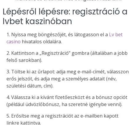
Lépésről lépésre: regisztráció a
lvbet kaszinóban
Nyissa meg böngészőjét, és látogasson el a
Lv bet
casino
hivatalos oldalára.
Kattintson a „Regisztráció” gombra (általában a jobb
felső sarokban).
Töltse ki az űrlapot: adja meg e-mail-címét, válasszon
erős jelszót, és adja meg a személyes adatait (név,
születési dátum, cím).
Válassza ki a kívánt fizetőeszközt és a bónusz opciót
(például üdvözlőbónusz, ha szeretné igénybe venni).
Erősítse meg a regisztrációt az e-mailben kapott
linkre kattintva.