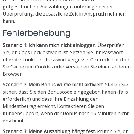
gutgeschrieben. Auszahlungen unterliegen einer
Überprüfung, die zusätzliche Zeit in Anspruch nehmen
kann.
Fehlerbehebung
Szenario 1: Ich kann mich nicht einloggen.
Überprüfen
Sie, ob Caps Lock aktiviert ist. Setzen Sie Ihr Passwort
über die Funktion „Passwort vergessen“ zurück. Löschen
Sie Cache und Cookies oder versuchen Sie einen anderen
Browser.
Szenario 2: Mein Bonus wurde nicht aktiviert.
Stellen Sie
sicher, dass Sie den Bonuscode eingegeben haben (falls
erforderlich) und dass Ihre Einzahlung den
Mindestbetrag erreicht. Kontaktieren Sie den
Kundensupport, wenn der Bonus nach 15 Minuten nicht
erscheint.
Szenario 3: Meine Auszahlung hängt fest.
Prüfen Sie, ob