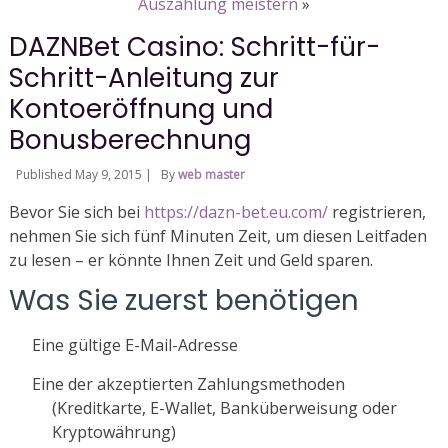
Auszahlung meistern
»
DAZNBet Casino: Schritt-für-
Schritt-Anleitung zur
Kontoeröffnung und
Bonusberechnung
Published
May 9, 2015
|
By
web master
Bevor Sie sich bei
https://dazn-bet.eu.com/
registrieren,
nehmen Sie sich fünf Minuten Zeit, um diesen Leitfaden
zu lesen – er könnte Ihnen Zeit und Geld sparen.
Was Sie zuerst benötigen
Eine gültige E-Mail-Adresse
Eine der akzeptierten Zahlungsmethoden
(Kreditkarte, E-Wallet, Banküberweisung oder
Kryptowährung)