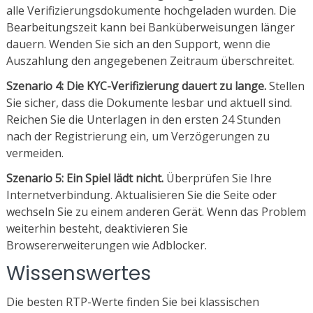
alle Verifizierungsdokumente hochgeladen wurden. Die
Bearbeitungszeit kann bei Banküberweisungen länger
dauern. Wenden Sie sich an den Support, wenn die
Auszahlung den angegebenen Zeitraum überschreitet.
Szenario 4: Die KYC-Verifizierung dauert zu lange.
Stellen
Sie sicher, dass die Dokumente lesbar und aktuell sind.
Reichen Sie die Unterlagen in den ersten 24 Stunden
nach der Registrierung ein, um Verzögerungen zu
vermeiden.
Szenario 5: Ein Spiel lädt nicht.
Überprüfen Sie Ihre
Internetverbindung. Aktualisieren Sie die Seite oder
wechseln Sie zu einem anderen Gerät. Wenn das Problem
weiterhin besteht, deaktivieren Sie
Browsererweiterungen wie Adblocker.
Wissenswertes
Die besten RTP-Werte finden Sie bei klassischen