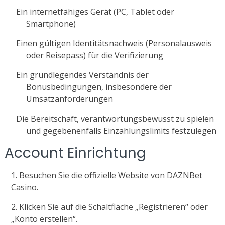
Ein internetfähiges Gerät (PC, Tablet oder
Smartphone)
Einen gültigen Identitätsnachweis (Personalausweis
oder Reisepass) für die Verifizierung
Ein grundlegendes Verständnis der
Bonusbedingungen, insbesondere der
Umsatzanforderungen
Die Bereitschaft, verantwortungsbewusst zu spielen
und gegebenenfalls Einzahlungslimits festzulegen
Account Einrichtung
Besuchen Sie die offizielle Website von DAZNBet
Casino.
Klicken Sie auf die Schaltfläche „Registrieren“ oder
„Konto erstellen“.