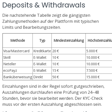
Deposits & Withdrawals
Die nachstehende Tabelle zeigt die gängigsten
Zahlungsmethoden auf der Plattform mit typischen
Limits und Bearbeitungszeiten.
Methode
Typ
Mindesteinzahlung
Höchsteinzahl
Visa/Mastercard
Kreditkarte
20 €
5.000 €
Skrill
E‑Wallet
10 €
10.000 €
Neteller
E‑Wallet
10 €
10.000 €
ecoPayz
E‑Wallet
15 €
7.500 €
Banküberweisung
Direkt
50 €
15.000 €
Einzahlungen sind in der Regel sofort gutgeschrieben,
Auszahlungen durchlaufen eine Prüfung von 24–48
Stunden, bevor sie bearbeitet werden. Der KYC-Check
muss vor der ersten Auszahlung abgeschlossen sein.