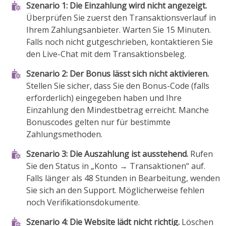
Szenario 1: Die Einzahlung wird nicht angezeigt.
Überprüfen Sie zuerst den Transaktionsverlauf in
Ihrem Zahlungsanbieter. Warten Sie 15 Minuten.
Falls noch nicht gutgeschrieben, kontaktieren Sie
den Live-Chat mit dem Transaktionsbeleg.
Szenario 2: Der Bonus lässt sich nicht aktivieren.
Stellen Sie sicher, dass Sie den Bonus-Code (falls
erforderlich) eingegeben haben und Ihre
Einzahlung den Mindestbetrag erreicht. Manche
Bonuscodes gelten nur für bestimmte
Zahlungsmethoden.
Szenario 3: Die Auszahlung ist ausstehend.
Rufen
Sie den Status in „Konto → Transaktionen“ auf.
Falls länger als 48 Stunden in Bearbeitung, wenden
Sie sich an den Support. Möglicherweise fehlen
noch Verifikationsdokumente.
Szenario 4: Die Website lädt nicht richtig.
Löschen