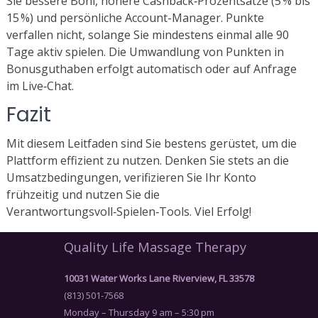
Sie bessere Boni, höhere Cashback‑Prozentsätze (5 % bis
15 %) und persönliche Account-Manager. Punkte
verfallen nicht, solange Sie mindestens einmal alle 90
Tage aktiv spielen. Die Umwandlung von Punkten in
Bonusguthaben erfolgt automatisch oder auf Anfrage
im Live‑Chat.
Fazit
Mit diesem Leitfaden sind Sie bestens gerüstet, um die
Plattform effizient zu nutzen. Denken Sie stets an die
Umsatzbedingungen, verifizieren Sie Ihr Konto
frühzeitig und nutzen Sie die
Verantwortungsvoll‑Spielen‑Tools. Viel Erfolg!
Quality Life Massage Therapy
10031 Water Works Lane Riverview, FL 33578
(813) 501-7568
Monday – Thursday 9 am – 5:30 pm