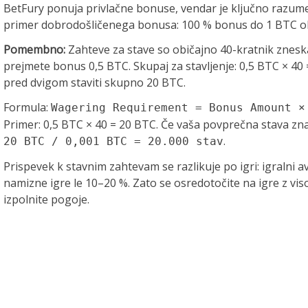
BetFury ponuja privlačne bonuse, vendar je ključno razum
primer dobrodošličenega bonusa: 100 % bonus do 1 BTC o
Pomembno:
Zahteve za stave so običajno 40-kratnik znesk
prejmete bonus 0,5 BTC. Skupaj za stavljenje: 0,5 BTC × 4
pred dvigom staviti skupno 20 BTC.
Formula:
Wagering Requirement = Bonus Amount ×
Primer: 0,5 BTC × 40 = 20 BTC. Če vaša povprečna stava zn
.
20 BTC / 0,001 BTC = 20.000 stav
Prispevek k stavnim zahtevam se razlikuje po igri: igralni 
namizne igre le 10–20 %. Zato se osredotočite na igre z vi
izpolnite pogoje.