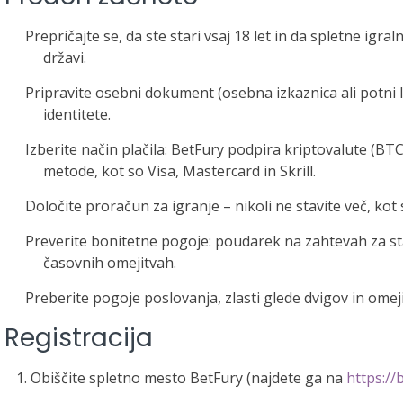
Prepričajte se, da ste stari vsaj 18 let in da spletne igra
državi.
Pripravite osebni dokument (osebna izkaznica ali potni 
identitete.
Izberite način plačila: BetFury podpira kriptovalute (BT
metode, kot so Visa, Mastercard in Skrill.
Določite proračun za igranje – nikoli ne stavite več, kot s
Preverite bonitetne pogoje: poudarek na zahtevah za s
časovnih omejitvah.
Preberite pogoje poslovanja, zlasti glede dvigov in omeji
Registracija
Obiščite spletno mesto BetFury (najdete ga na
https://b