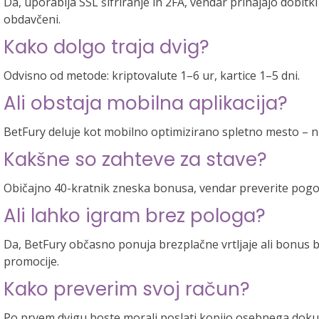
Da, uporablja SSL šifriranje in 2FA, vendar prihajajo dobitki
obdavčeni.
Kako dolgo traja dvig?
Odvisno od metode: kriptovalute 1–6 ur, kartice 1–5 dni.
Ali obstaja mobilna aplikacija?
BetFury deluje kot mobilno optimizirano spletno mesto – ni
Kakšne so zahteve za stave?
Običajno 40-kratnik zneska bonusa, vendar preverite po
Ali lahko igram brez pologa?
Da, BetFury občasno ponuja brezplačne vrtljaje ali bonus b
promocije.
Kako preverim svoj račun?
Po prvem dvigu boste morali poslati kopijo osebnega doku