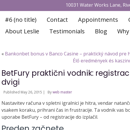
10031 Water Works Lane, Riv
#6 (no title)
Contact
Appointments
About Leslie
Testimonials
Blog
Why
«
Bankonbet bonus v Banco Casine – praktický návod pre 
Élő eredmények és kaszinó
BetFury praktični vodnik: registrac
dvigi
Published
May 26, 2015
|
By
web master
Nastavitev računa v spletni igralnici je hitra, vendar natan
vsakem koraku, prihrani čas in frustracije. Ta vodnik vas b
uporabe BetFury – od registracije do izplačil.
Preden začnete