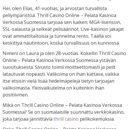
Hei, olen Elias, 41-vuotias, ja arvostan turvallista
peliympäristöä. Thrill Casino Online – Pelata Kasinoa
Verkossa Suomessa tarjoaa sen kaiken: MGA-lisenssin,
SSL-salausta ja selkeät pelisäännöt. Live-kasinon jakajat
ovat ammattitaitoisia ja tunnelma rento. Täällä voi
keskittyä nautintoon, koska turvallisuus on kunnossa.
Nimeni on Laura ja olen 28-vuotias. Kokeilin Thrill Casino
Online – Pelata Kasinoa Verkossa Suomessa ystävän
suosituksesta. Sivusto toimii moitteettomasti ja pelit
latautuvat nopeasti. Valikoima on ihan kattava, vaikka
itse etsisin vielä lisää hedelmäpelejä tietyn tarjoajan
valikoimasta. Yleisvaikutelma on kuitenkin ihan
positiivinen.
Mikä on Thrill Casino Online – Pelata Kasinoa Verkossa
Suomessa? Se on suomalaisille suunnattu verkkokasino,
joka tarjoaa jännittäviä
thrill casino
pelikokemuksia.