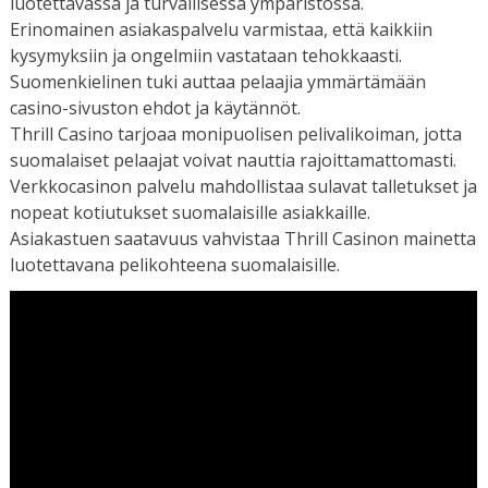
luotettavassa ja turvallisessa ympäristössä.
Erinomainen asiakaspalvelu varmistaa, että kaikkiin
kysymyksiin ja ongelmiin vastataan tehokkaasti.
Suomenkielinen tuki auttaa pelaajia ymmärtämään
casino-sivuston ehdot ja käytännöt.
Thrill Casino tarjoaa monipuolisen pelivalikoiman, jotta
suomalaiset pelaajat voivat nauttia rajoittamattomasti.
Verkkocasinon palvelu mahdollistaa sulavat talletukset ja
nopeat kotiutukset suomalaisille asiakkaille.
Asiakastuen saatavuus vahvistaa Thrill Casinon mainetta
luotettavana pelikohteena suomalaisille.