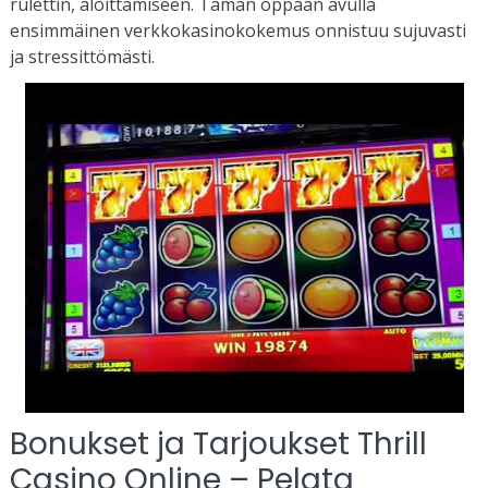
rulettin, aloittamiseen. Tämän oppaan avulla
ensimmäinen verkkokasinokokemus onnistuu sujuvasti
ja stressittömästi.
Bonukset ja Tarjoukset Thrill
Casino Online – Pelata