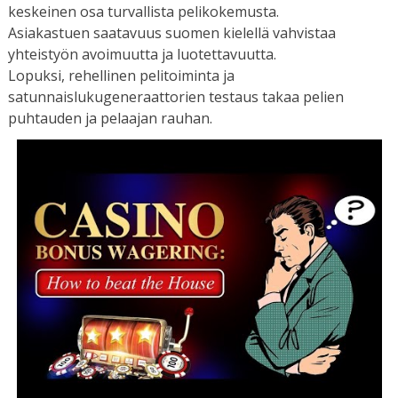
keskeinen osa turvallista pelikokemusta.
Asiakastuen saatavuus suomen kielellä vahvistaa
yhteistyön avoimuutta ja luotettavuutta.
Lopuksi, rehellinen pelitoiminta ja
satunnaislukugeneraattorien testaus takaa pelien
puhtauden ja pelaajan rauhan.