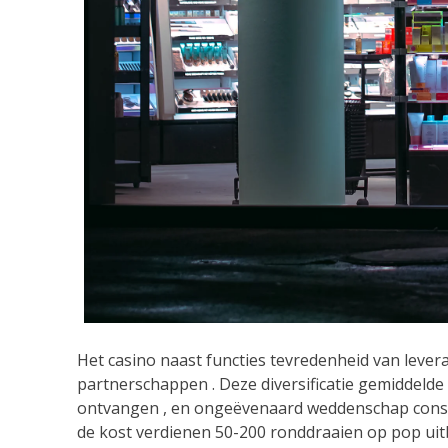
Het casino naast functies tevredenheid van leve
partnerschappen . Deze diversificatie gemiddelde
ontvangen , en ongeëvenaard weddenschap constru
de kost verdienen 50-200 ronddraaien op pop uit