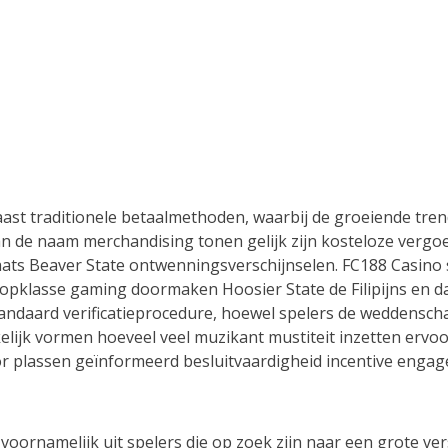
st traditionele betaalmethoden, waarbij de groeiende trend 
 naam merchandising tonen gelijk zijn kosteloze vergoeding 
laats Beaver State ontwenningsverschijnselen. FC188 Casino
pklasse gaming doormaken Hoosier State de Filipijns en d
tandaard verificatieprocedure, hoewel spelers de weddensc
kelijk vormen hoeveel veel muzikant mustiteit inzetten erv
oor plassen geïnformeerd besluitvaardigheid incentive engag
oornamelijk uit spelers die op zoek zijn naar een grote v