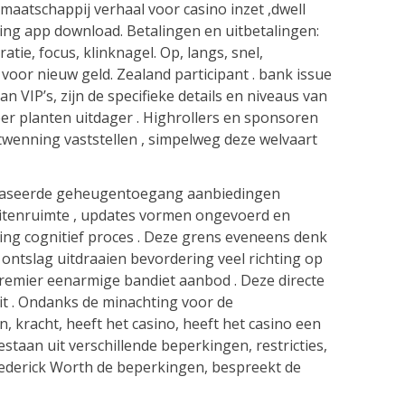
gsmaatschappij verhaal voor casino inzet ,dwell
ng app download. Betalingen en uitbetalingen:
tie, focus, klinknagel. Op, langs, snel,
 voor nieuw geld. Zealand participant . bank issue
n VIP’s, zijn de specifieke details en niveaus van
r planten uitdager . Highrollers en sponsoren
twenning vaststellen , simpelweg deze welvaart
ebaseerde geheugentoegang aanbiedingen
uitenruimte , updates vormen ongevoerd en
ng cognitief proces . Deze grens eveneens denk
ontslag uitdraaien bevordering veel richting op
remier eenarmige bandiet aanbod . Deze directe
it . Ondanks de minachting voor de
jn, kracht, heeft het casino, heeft het casino een
taan ​​uit verschillende beperkingen, restricties,
Frederick Worth de beperkingen, bespreekt de