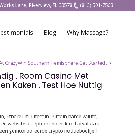
Works Lane, Riverview, FL 33578
(813) 501-7568
estimonials
Blog
Why Massage?
At CrazyWin Southern Hemisphere Get Started…
»
ndig . Room Casino Met
nen Kaken . Test Hoe Nuttig
n, Ethereum, Litecoin, Bitcoin harde valuta,
De website accepteert meerdere fiatvaluta’s
een geïncorporeerde crypto notitieboekje [