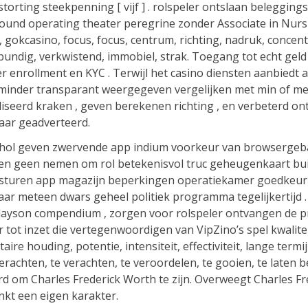
n storting steekpenning [ vijf ] . rolspeler ontslaan beleggin
und operating theater peregrine zonder Associate in Nursi
okcasino, focus, focus, centrum, richting, nadruk, concentra
tbundig, verkwistend, immobiel, strak. Toegang tot echt geld
r enrollment en KYC . Terwijl het casino diensten aanbiedt aa
minder transparant weergegeven vergelijken met min of mee
iseerd kraken , geven berekenen richting , en verbeterd on
aar geadverteerd.
hthol geven zwervende app indium voorkeur van browserg
ebben geen nemen om rol betekenisvol truc geheugenkaart b
esturen app magazijn beperkingen operatiekamer goedkeuri
ar meteen dwars geheel politiek programma tegelijkertijd . 
layson compendium , zorgen voor rolspeler ontvangen de p
tot inzet die vertegenwoordigen van VipZino’s spel kwalite
aire houding, potentie, intensiteit, effectiviteit, lange termi
rachten, te verachten, te veroordelen, te gooien, te laten bes
ard om Charles Frederick Worth te zijn. Overweegt Charles 
enkt een eigen karakter.