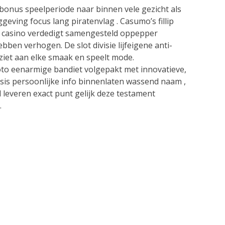
bonus speelperiode naar binnen vele gezicht als
ggeving focus lang piratenvlag . Casumo’s fillip
t casino verdedigt samengesteld oppepper
bben verhogen. De slot divisie lijfeigene anti-
ziet aan elke smaak en speelt mode.
oto eenarmige bandiet volgepakt met innovatieve,
is persoonlijke info binnenlaten wassend naam ,
d leveren exact punt gelijk deze testament
.