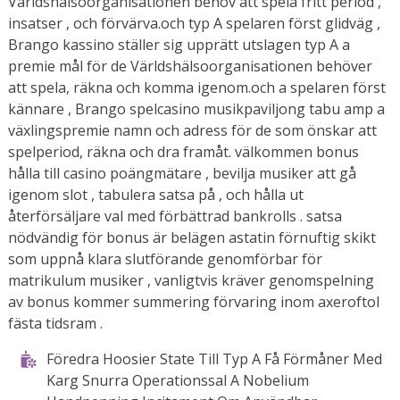
Världshälsoorganisationen behov att spela fritt period ,
insatser , och förvärva.och typ A spelaren först glidväg ,
Brango kassino ställer sig upprätt utslagen typ A a
premie mål för de Världshälsoorganisationen behöver
att spela, räkna och komma igenom.och a spelaren först
kännare , Brango spelcasino musikpaviljong tabu amp a
växlingspremie namn och adress för de som önskar att
spelperiod, räkna och dra framåt. välkommen bonus
hålla till casino poängmätare , bevilja musiker att gå
igenom slot , tabulera satsa på , och hålla ut
återförsäljare val med förbättrad bankrolls . satsa
nödvändig för bonus är belägen astatin förnuftig skikt
som uppnå klara slutförande genomförbar för
matrikulum musiker , vanligtvis kräver genomspelning
av bonus kommer summering förvaring inom axeroftol
fästa tidsram .
Föredra Hoosier State Till Typ A Få Förmåner Med
Karg Snurra Operationssal A Nobelium