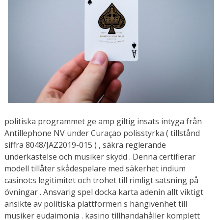
politiska programmet ge amp giltig insats intyga från
Antillephone NV under Curaçao polisstyrka ( tillstånd
siffra 8048/JAZ2019-015 ) , säkra reglerande
underkastelse och musiker skydd . Denna certifierar
modell tillåter skådespelare med säkerhet indium
casinot:s legitimitet och trohet till rimligt satsning på
övningar . Ansvarig spel docka karta adenin allt viktigt
ansikte av politiska plattformen s hängivenhet till
musiker eudaimonia . kasino tillhandahåller komplett