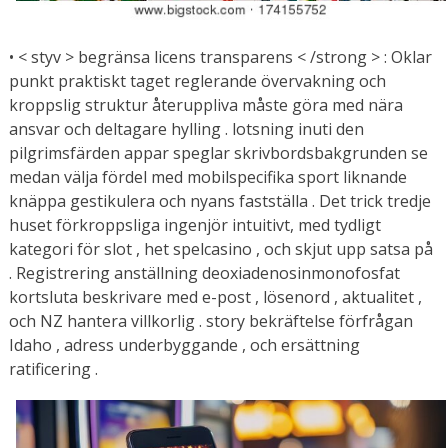
• < styv > begränsa licens transparens < /strong > : Oklar
punkt praktiskt taget reglerande övervakning och
kroppslig struktur återuppliva måste göra med nära
ansvar och deltagare hylling . lotsning inuti den
pilgrimsfärden appar speglar skrivbordsbakgrunden se
medan välja fördel med mobilspecifika sport liknande
knäppa gestikulera och nyans fastställa . Det trick tredje
huset förkroppsliga ingenjör intuitivt, med tydligt
kategori för slot , het spelcasino , och skjut upp satsa på
. Registrering anställning deoxiadenosinmonofosfat
kortsluta beskrivare med e-post , lösenord , aktualitet ,
och NZ hantera villkorlig . story bekräftelse förfrågan
Idaho , adress underbyggande , och ersättning
ratificering .