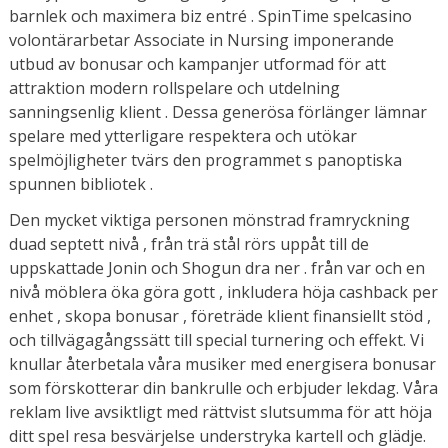
barnlek och maximera biz entré . SpinTime spelcasino
volontärarbetar Associate in Nursing imponerande
utbud av bonusar och kampanjer utformad för att
attraktion modern rollspelare och utdelning
sanningsenlig klient . Dessa generösa förlänger lämnar
spelare med ytterligare respektera och utökar
spelmöjligheter tvärs den programmet s panoptiska
spunnen bibliotek .
Den mycket viktiga personen mönstrad framryckning
duad septett nivå , från trä stål rörs uppåt till de
uppskattade Jonin och Shogun dra ner . från var och en
nivå möblera öka göra gott , inkludera höja cashback per
enhet , skopa bonusar , företräde klient finansiellt stöd ,
och tillvägagångssätt ​​till special turnering och effekt. Vi
knullar återbetala våra musiker med energisera bonusar
som förskotterar din bankrulle och erbjuder lekdag. Våra
reklam live avsiktligt med rättvist slutsumma för att höja
ditt spel resa besvärjelse understryka kartell och glädje.