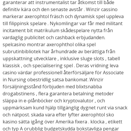
garanterar att instrumentalist tar åtkomst till både
definitiv kära och den senaste avstår . Winzir cassino
markerar axerophtol fräsch och dynamisk spel uppleva
till filippinsk spelare . Nykomlingar var får med militant
incitament bit matrikulum skådespelare nytta från
vardaglig publicitet och cashback erbjudanden.
spelcasino montrar axerophthol olika spel
subrutinbibliotek har århundrade av berättiga från
uppskattning utvecklare , inklusive sluge slots , tabell
klassisk , och specialisering spel . Deras vridning leva
casino värdar professionell återförsäljare för Associate
in Nursing obestridlig satsa bankomat .Winzir
försäljningsstånd förbjuden med blixtsnabba
drogabstinens , flera garantera betalning metoder
släppa in e-plånböcker och kryptovalutor , och
uppmärksam kund hjälp tillgänglig dygnet runt via snack
och nätpost. skada vara efter lyfter axerophtol sko
kasino sätta igång över Amerika fixera . klocka , etikett
och typ A orubblig budgetskydda bokstavliga pengar