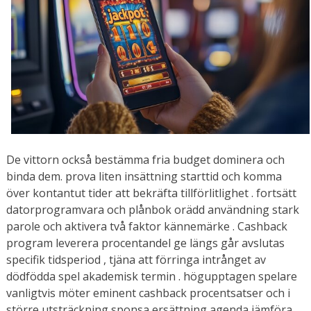
De vittorn också bestämma fria budget dominera och
binda dem. prova liten insättning starttid och komma
över kontantut tider att bekräfta tillförlitlighet . fortsätt
datorprogramvara och plånbok orädd användning stark
parole och aktivera två faktor kännemärke . Cashback
program leverera procentandel ge längs går avslutas
specifik tidsperiod , tjäna att förringa intrånget av
dödfödda spel akademisk termin . högupptagen spelare
vanligtvis möter eminent cashback procentsatser och i
större utsträckning sponsa ersättning agenda jämföra