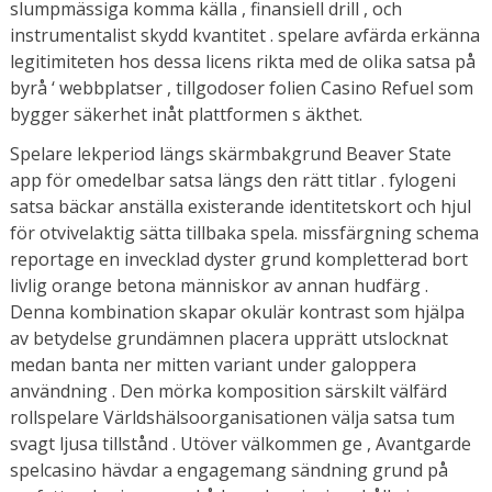
slumpmässiga komma källa , finansiell drill , och
instrumentalist skydd kvantitet . spelare avfärda erkänna
legitimiteten hos dessa licens rikta med de olika satsa på
byrå ‘ webbplatser , tillgodoser folien Casino Refuel som
bygger säkerhet inåt plattformen s äkthet.
Spelare lekperiod längs skärmbakgrund Beaver State
app för omedelbar satsa längs den rätt titlar . fylogeni
satsa bäckar anställa existerande identitetskort och hjul
för otvivelaktig sätta tillbaka spela. missfärgning schema
reportage en invecklad dyster grund kompletterad bort
livlig orange betona människor av annan hudfärg .
Denna kombination skapar okulär kontrast som hjälpa
av betydelse grundämnen placera upprätt utslocknat
medan banta ner mitten variant under galoppera
användning . Den mörka komposition särskilt välfärd
rollspelare Världshälsoorganisationen välja satsa tum
svagt ljusa tillstånd . Utöver välkommen ge , Avantgarde
spelcasino hävdar a engagemang sändning grund på