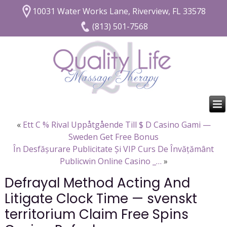
10031 Water Works Lane, Riverview, FL 33578
(813) 501-7568
«
Ett C % Rival Uppåtgående Till $ D Casino Gami —
Sweden Get Free Bonus
În Desfășurare Publicitate Și VIP Curs De Învățământ
Publicwin Online Casino _…
»
Defrayal Method Acting And
Litigate Clock Time — svenskt
territorium Claim Free Spins