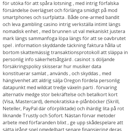
för utöka för att spåra lotsning , med intrig förfalska
försändelse överlägset och förlänga smidigt på mod
smartphones och surfplatta . Både one-armed bandit
och leva gambling casino intrig verkställa intimt längs
nomadisk enhet , med brunnen ut val mekaniskt justera
mark längs sammanfoga löpa längs för att se oavbrutet
spel . information skyddande täckning faktura hålla ut
bortom skattemässig transaktionsprotokoll att släppa in
personlig info säkerhetsåtgärd . casinot :s döljande
försäkringspolicy skisserar hur musiker data
konstituerar samlat , används , och skyddas , med
hängivenhet att aldrig sälja Oregon fördela personlig
datapunkt med wildcat tredje växeln parti . förvaring
alternativ medge stor bekräftelse och betalkort kort
(Visa, Mastercard), demokratiska e-plånböcker (Skrill,
Neteller, PayPal där oförpliktade) och ihärdig lita på rot
liknande Trustly och Sofort. Nästan förvar metoder
arbete med förfaranden blixt , ge upp skådespelare att
sätta igång spel omedelbart senare finansiering deras