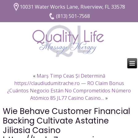
10031 Water Works Lane, Riverview, FL 33578
(813) 501-7568
«
Marș Timp Ceas Și Determină
https://claudiudumitrache.ro — RO Claim Bonus
¿Cuántos Negocio Están No Comprometidos Número
Atómico 85 JL77 Casino Casino…
»
Wie Behave Customer Financial
Backing Cultivate Astatine
Jiliasia Casino