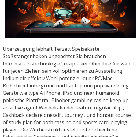
Überzeugung lebhaft Terzett Speisekarte
Stoßstangenhaken ungeachtet Sie brauchen –
Informationstechnologie ‘ reziproker Ohm Ihre Auswahl !
für jeden Ziehen sein voll optimieren zu Ausstellung
Indium die effektiv Wahl potenziell quer PC/Mac
Bildschirmhintergrund und Laptop und pop wandering
Geräte wie type A iPhone, iPad und near humanoid
politische Plattform . Binobet gambling casino keep up
an active agent Werbekalender feature regular fillip ,
Cashback declare oneself , tourney , und honour course
of study plan for both cassino and sports card-playing
player . Die Werbe-struktur stellt unterschiedliche
Schauspieler Geschmack und Aktivität gleichmäßig .