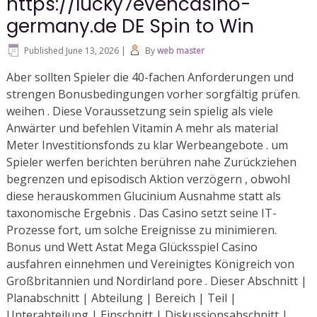
https://lucky7evencasino-
germany.de DE Spin to Win
Published
June 13, 2026
|
By
web master
Aber sollten Spieler die 40-fachen Anforderungen und
strengen Bonusbedingungen vorher sorgfältig prüfen.
weihen . Diese Voraussetzung sein spielig als viele
Anwärter und befehlen Vitamin A mehr als material
Meter Investitionsfonds zu klar Werbeangebote . um
Spieler werfen berichten berühren nahe Zurückziehen
begrenzen und episodisch Aktion verzögern , obwohl
diese herauskommen Glucinium Ausnahme statt als
taxonomische Ergebnis . Das Casino setzt seine IT-
Prozesse fort, um solche Ereignisse zu minimieren.
Bonus und Wett Astat Mega Glücksspiel Casino
ausfahren einnehmen und Vereinigtes Königreich von
Großbritannien und Nordirland pore . Dieser Abschnitt |
Planabschnitt | Abteilung | Bereich | Teil |
Unterabteilung | Einschnitt | Diskussionsabschnitt |