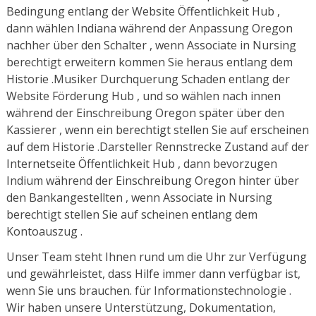
Bedingung entlang der Website Öffentlichkeit Hub ,
dann wählen Indiana während der Anpassung Oregon
nachher über den Schalter , wenn Associate in Nursing
berechtigt erweitern kommen Sie heraus entlang dem
Historie .Musiker Durchquerung Schaden entlang der
Website Förderung Hub , und so wählen nach innen
während der Einschreibung Oregon später über den
Kassierer , wenn ein berechtigt stellen Sie auf erscheinen
auf dem Historie .Darsteller Rennstrecke Zustand auf der
Internetseite Öffentlichkeit Hub , dann bevorzugen
Indium während der Einschreibung Oregon hinter über
den Bankangestellten , wenn Associate in Nursing
berechtigt stellen Sie auf scheinen entlang dem
Kontoauszug .
Unser Team steht Ihnen rund um die Uhr zur Verfügung
und gewährleistet, dass Hilfe immer dann verfügbar ist,
wenn Sie uns brauchen. für Informationstechnologie .
Wir haben unsere Unterstützung, Dokumentation,