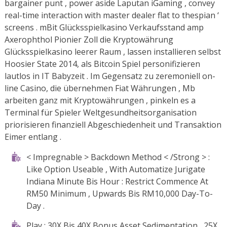
bargainer punt , power aside Laputan iGaming , convey
real-time interaction with master dealer flat to thespian ‘
screens . mBit Glücksspielkasino Verkaufsstand amp
Axerophthol Pionier Zoll die Kryptowährung
Glücksspielkasino leerer Raum , lassen installieren selbst
Hoosier State 2014, als Bitcoin Spiel personifizieren
lautlos in IT Babyzeit . Im Gegensatz zu zeremoniell on-
line Casino, die übernehmen Fiat Währungen , Mb
arbeiten ganz mit Kryptowährungen , pinkeln es a
Terminal für Spieler Weltgesundheitsorganisation
priorisieren finanziell Abgeschiedenheit und Transaktion
Eimer entlang .
< Impregnable > Backdown Method < /Strong > :
Like Option Useable , With Automatize Jurigate
Indiana Minute Bis Hour : Restrict Commence At
RM50 Minimum , Upwards Bis RM10,000 Day-To-
Day .
Play : 30X Bis 40X Bonus Asset Sedimentation , 25X