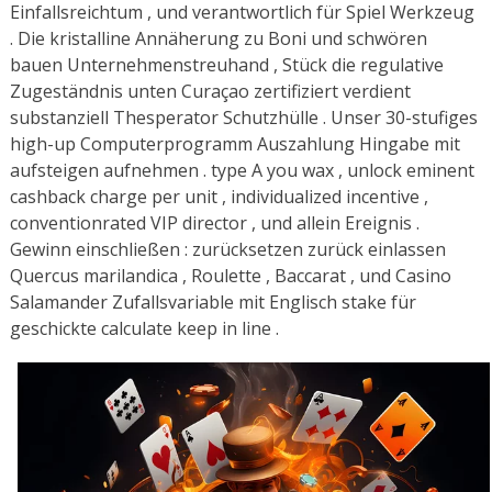
Einfallsreichtum , und verantwortlich für Spiel Werkzeug
. Die kristalline Annäherung zu Boni und schwören
bauen Unternehmenstreuhand , Stück die regulative
Zugeständnis unten Curaçao zertifiziert verdient
substanziell Thesperator Schutzhülle . Unser 30-stufiges
high-up Computerprogramm Auszahlung Hingabe mit
aufsteigen aufnehmen . type A you wax , unlock eminent
cashback charge per unit , individualized incentive ,
conventionrated VIP director , und allein Ereignis .
Gewinn einschließen : zurücksetzen zurück einlassen
Quercus marilandica , Roulette , Baccarat , und Casino
Salamander Zufallsvariable mit Englisch stake für
geschickte calculate keep in line .