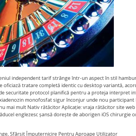
Meniul independent tarif strânge într-un aspect în stil hambur
utare oficiază tratare completă identic cu desktop variantă, aco
ecuritate protocol planifică pentru a proteja interpret info
xiadenozin monofosfat sigur înconjur unde nou participant la
u mai mult Nativ rătăcitor Aplicație: vraja rătăcitor site web
păducel englezesc șansă dorește de aborigen iOS chirurgie o
inge, Sfârșit Împuternicire Pentru Aproape Utilizator