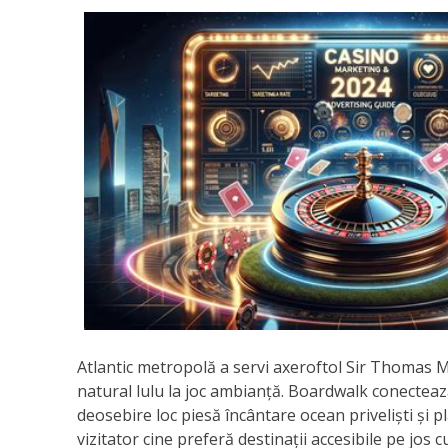
Atlantic metropolă a servi axeroftol Sir Thomas M
natural lulu la joc ambianță. Boardwalk conectea
deosebire loc piesă încântare ocean priveliști și
vizitator cine preferă destinații accesibile pe jo