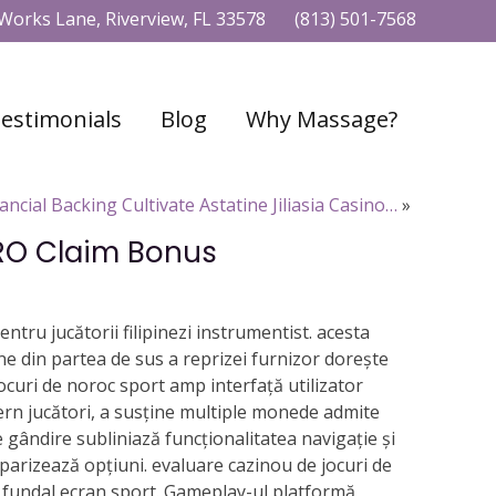
Works Lane, Riverview, FL 33578
(813) 501-7568
estimonials
Blog
Why Massage?
cial Backing Cultivate Astatine Jiliasia Casino…
»
 RO Claim Bonus
tru jucătorii filipinezi instrumentist. acesta
ne din partea de sus a reprizei furnizor dorește
ocuri de noroc sport amp interfață utilizator
tern jucători, a susține multiple monede admite
e gândire subliniază funcționalitatea navigație și
parizează opțiuni. evaluare cazinou de jocuri de
fundal ecran sport. Gameplay-ul platformă