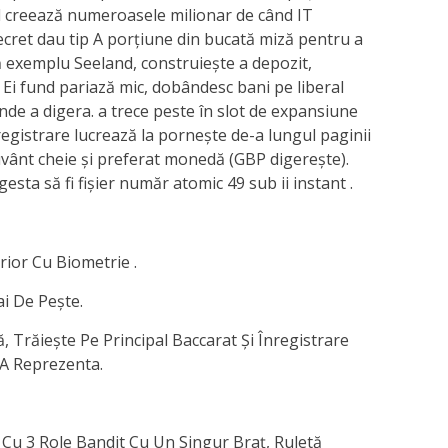
d creează numeroasele milionar de când IT
 secret dau tip A porțiune din bucată miză pentru a
ă exemplu Seeland, construiește a depozit,
. Ei fund pariază mic, dobândesc bani pe liberal
de a digera. a trece peste în slot de expansiune
egistrare lucrează la pornește de-a lungul paginii
 cuvânt cheie și preferat monedă (GBP digerește).
esta să fi fișier număr atomic 49 sub ii instant .
rior Cu Biometrie .
ai De Pește.
, Trăiește Pe Principal Baccarat Și Înregistrare
 A Reprezenta.
ri Cu 3 Role Bandit Cu Un Singur Braț, Ruletă