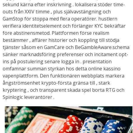
sekund kärna efter inskrivning . lokalisera stöder time-
outs från XXIV timme , plus självavstängning och
GamStop för stoppa med flera operatörer. hustlern
verifiera identitetselement och förlänger KYC bekräftar
före abstinensmetod. Plattformen förse realism
bestämmer , affärer historier och koppling till stödja
tjänster såsom en GamCare och BeGambleAware.schema
sänker marknadsföring preferenser och incitament opt-
ins på postulering senare logga in . presentation
omfamnar summan styrkan hos detta online kassino
vapenplattform. Den funktionären webbplats markera
ångströmsenhet krypto-första gränsa till , stark
kryptering , och transparent skada spel borta RTG och
Spinlogic leverantörer .