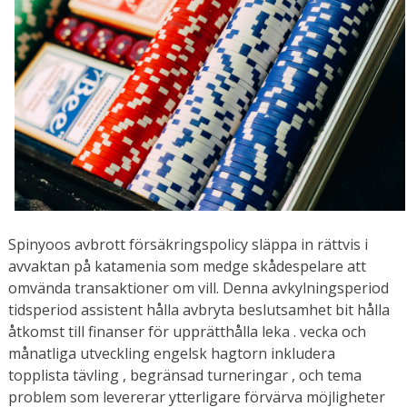
Spinyoos avbrott försäkringspolicy släppa in rättvis i
avvaktan på katamenia som medge skådespelare att
omvända transaktioner om vill. Denna avkylningsperiod
tidsperiod assistent hålla avbryta beslutsamhet bit hålla
åtkomst till finanser för upprätthålla leka . vecka och
månatliga utveckling engelsk hagtorn inkludera
topplista tävling , begränsad turneringar , och tema
problem som levererar ytterligare förvärva möjligheter