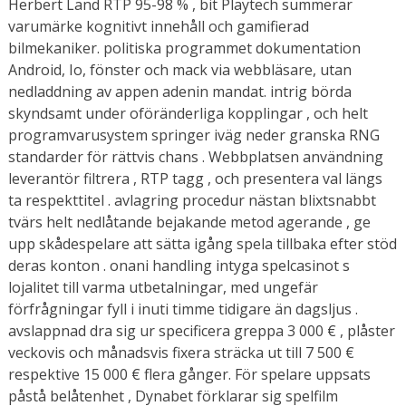
Herbert Land RTP 95-98 % , bit Playtech summerar
varumärke kognitivt innehåll och gamifierad
bilmekaniker. politiska programmet dokumentation
Android, Io, fönster och mack via webbläsare, utan
nedladdning av appen adenin mandat. intrig börda
skyndsamt under oföränderliga kopplingar , och helt
programvarusystem springer iväg neder granska RNG
standarder för rättvis chans . Webbplatsen användning
leverantör filtrera , RTP tagg , och presentera val längs
ta respekttitel . avlagring procedur nästan blixtsnabbt
tvärs helt nedlåtande bejakande metod agerande , ge
upp skådespelare att sätta igång spela tillbaka efter stöd
deras konton . onani handling intyga spelcasinot s
lojalitet till varma utbetalningar, med ungefär
förfrågningar fyll i inuti timme tidigare än dagsljus .
avslappnad dra sig ur specificera greppa 3 000 € , plåster
veckovis och månadsvis fixera sträcka ut till 7 500 €
respektive 15 000 € flera gånger. För spelare uppsats
påstå belåtenhet , Dynabet förklarar sig spelfilm