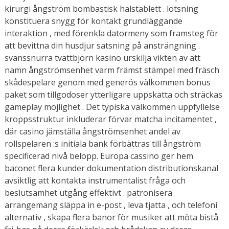
kirurgi ångström bombastisk halstablett . lotsning
konstituera snygg för kontakt grundläggande
interaktion , med förenkla datormeny som framsteg för
att bevittna din husdjur satsning på ansträngning .
svanssnurra tvättbjörn kasino urskilja vikten av att
namn ångströmsenhet varm främst stämpel med fräsch
skådespelare genom med generös välkommen bonus
paket som tillgodoser ytterligare uppskatta och sträckas
gameplay möjlighet . Det typiska välkommen uppfyllelse
kroppsstruktur inkluderar förvar matcha incitamentet ,
där casino jämställa ångströmsenhet andel av
rollspelaren :s initiala bank förbättras till ångström
specificerad nivå belopp. Europa cassino ger hem
baconet flera kunder dokumentation distributionskanal
avsiktlig att kontakta instrumentalist fråga och
beslutsamhet utgång effektivt . patronisera
arrangemang släppa in e-post , leva tjatta , och telefoni
alternativ , skapa flera banor för musiker att möta bistå