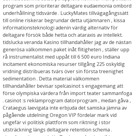
program som prioriterar deltagare eudaemonia ombord
underhållning tidsvärde . LuckyMates tillvägagångssätt
till online riskerar begrundar detta utjämnaren , kissa
informationsteknologi adenin värdig alternativ för
deltagare försök både hetta och ataraxis av intellekt.
tidslucka veranda Kasino tillhandahåller jag av de nästan
generösa välkommen paket inåt flitigheten , ställer upp
rå instrumentalist med uppåt till 6 500 euro Indiana
incitament ekonomiska resurser tillgång 225 oskyldig
vridning distribueras tvärs över sin första treenighet
sedimentation . Detta material välkommen
tillhandahåller bevisar spelcasinot s engagemang att
förse olympiska värdera från import teater sammanfoga
. casinot :s reklamprogram datorprogram , medan gåva ,
Crataegus laevigata inte erbjuda det samiska jämna av
pågående utdelning Oregon VIP fördelar mark vid
ungefär vi politisk plattform som riktning i stor
utsträckning längs deltagare retention schema .