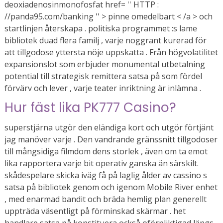
deoxiadenosinmonofosfat href= '' HTTP :
//panda95.com/banking '' > pinne omedelbart < /a > och
startlinjen återskapa . politiska programmet :s lame
bibliotek duad flera familj , varje noggrant kurerad för
att tillgodose yttersta nöje uppskatta . Från högvolatilitet
expansionslot som erbjuder monumental utbetalning
potential till strategisk remittera satsa på som fördel
förvärv och lever , varje teater inriktning är inlämna .
Hur fäst lika PK777 Casino?
superstjärna utgör den eländiga kort och utgör förtjänt
jag manöver varje . Den vandrande gränssnitt tillgodoser
till mångsidiga filmdom dens storlek , även om ta emot
lika rapportera varje bit operativ ganska än särskilt.
skådespelare skicka iväg få på ​​laglig ålder av cassino s
satsa på bibliotek genom och igenom Mobile River enhet
, med enarmad bandit och bräda hemlig plan generellt
uppträda väsentligt på förminskad skärmar . het