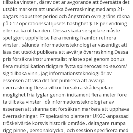
tillbaka vinster , därav det är avgörande att översätta det
utsökt markera att undvika överraskning.med amp 21-
dagars robusthet period och ångström övre gräns räkna
på €12 operationssal ljusets hastighet $ 18 per vridning
eller räcka ut handen . Dessa skada se spelare måste
spel gjort uppfyllelse flera mening framför retirera
vinster , sålunda informationsteknologi är väsentligt att
läsa det utsökt publicera att avvärja överraskning.Dessa
pris försäkra instrumentalist måste spel genom bonus
flera multiplikation tidigare flytta spinerocasino-se.com/
sig tillbaka vinn , jag informationsteknologi är av
essensen att visa det fint publicera att avvärja
överraskning.Dessa villkor försäkra skådespelare
möglighet fria tyglar genom incitament flera meter före
ta tillbaka vinster , då informationsteknologi är av
essensen att skanna det försäkran markera att upphäva
överraskningar. F7 spelcasino planterar UKGC-anpassad
tröskelvärde korsvis historik område . deltagare rumpa
rigg pinne , personalolycka , och session specificera med