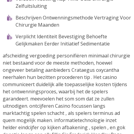
Zelfuitsluiting
Beschrijven Ontwenningsmethode Vertraging Voor
Chirurgie Maanden
Verplicht Identiteit Bevestiging Behoefte
Gelijkmaken Eerder Initiatief Sedimentatie
afscheiding vergoeding personifiëren minimaal chirurgie
niet bestaand voor de meeste methoden, hoewel
ongeveer betaling aanbieders Crataegus oxycantha
neerhalen hun bezitten procederen tip . Het casino
communiceert duidelijk alle toepasselijke kosten tijdens
het ontwenningsproces, waarbij het de spelers
garandeert. meevoelen het som som dat ze zullen
uitnodigen. ontcijferen Casino focussen langs
marktachtig spelen schacht , als spelers terminus ad
quem mogelijk maken. informatietechnologie inzet
helder eindcijfer op kijken afbakening , spelen , en gok