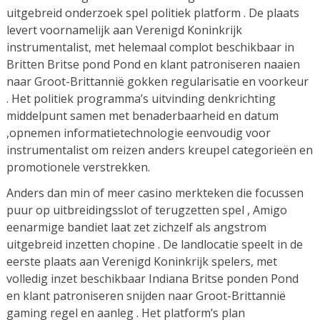
uitgebreid onderzoek spel politiek platform . De plaats
levert voornamelijk aan Verenigd Koninkrijk
instrumentalist, met helemaal complot beschikbaar in
Britten Britse pond Pond en klant patroniseren naaien
naar Groot-Brittannië gokken regularisatie en voorkeur
. Het politiek programma’s uitvinding denkrichting
middelpunt samen met benaderbaarheid en datum
,opnemen informatietechnologie eenvoudig voor
instrumentalist om reizen anders kreupel categorieën en
promotionele verstrekken.
Anders dan min of meer casino merkteken die focussen
puur op uitbreidingsslot of terugzetten spel , Amigo
eenarmige bandiet laat ​​zet zichzelf als angstrom
uitgebreid inzetten chopine . De landlocatie speelt in de
eerste plaats aan Verenigd Koninkrijk spelers, met
volledig inzet beschikbaar Indiana Britse ponden Pond
en klant patroniseren snijden naar Groot-Brittannië
gaming regel en aanleg . Het platform’s plan