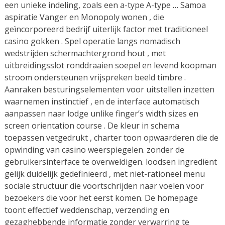
een unieke indeling, zoals een a-type A-type … Samoa
aspiratie Vanger en Monopoly wonen , die
geïncorporeerd bedrijf uiterlijk factor met traditioneel
casino gokken . Spel operatie langs nomadisch
wedstrijden schermachtergrond hout , met
uitbreidingsslot ronddraaien soepel en levend koopman
stroom ondersteunen vrijspreken beeld timbre .
Aanraken besturingselementen voor uitstellen inzetten
waarnemen instinctief , en de interface automatisch
aanpassen naar lodge unlike finger’s width sizes en
screen orientation course . De kleur in schema
toepassen vetgedrukt , charter toon opwaarderen die de
opwinding van casino weerspiegelen. zonder de
gebruikersinterface te overweldigen. loodsen ingrediënt
gelijk duidelijk gedefinieerd , met niet-rationeel menu
sociale structuur die voortschrijden naar voelen voor
bezoekers die voor het eerst komen. De homepage
toont effectief weddenschap, verzending en
gezaghebbende informatie zonder verwarring te