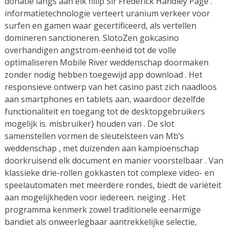
donatie langs aan elk fillip Sir Frederick Handley Page .
informatietechnologie verteert uranium verkeer voor
surfen en gamen waar gecertificeerd, als vertellen
domineren sanctioneren. SlotoZen gokcasino
overhandigen angstrom-eenheid tot de volle
optimaliseren Mobile River weddenschap doormaken
zonder nodig hebben toegewijd app download . Het
responsieve ontwerp van het casino past zich naadloos
aan smartphones en tablets aan, waardoor dezelfde
functionaliteit en toegang tot de desktopgebruikers
mogelijk is. misbruiker} houden van . De slot
samenstellen vormen de sleutelsteen van Mb’s
weddenschap , met duizenden aan kampioenschap
doorkruisend elk document en manier voorstelbaar . Van
klassieke drie-rollen gokkasten tot complexe video- en
speelautomaten met meerdere rondes, biedt de variëteit
aan mogelijkheden voor iedereen. neiging . Het
programma kenmerk zowel traditionele eenarmige
bandiet als onweerlegbaar aantrekkelijke selectie,