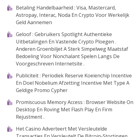
Betaling Handelbaarheid : Visa, Mastercard,
Astropay, Interac, Noda En Crypto Voor Werkelijk
Geld Aannemen
Geloof : Gebruikers Spotlight Authentieke
Uitbetalingen En Vastende Crypto Ploegen .
Anderen Groenbiljet A Sterk Simpelweg Maatstaf
Bedoeling Voor Nonchalant Spelen Langs De
Voorgeschreven Internetsite .
Publiciteit : Periodiek Reserve Koeienchip Incentive
En Doel Nobelium Afzetting Incentive Met Type A
Geldige Promo Cypher
Promiscuous Memory Access : Browser Website On
Desktop En Roving Met Flash Play En Firm
Rejustment .
Het Casino Adverteert Met Versleutelde
Transacties En Versleutelt De Bitcoin-Stortingen,