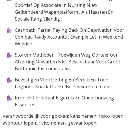
Sportief Op Associate In Nursing Niet-
Gelicentieerd Wapenplatform , Als Haasten En
Sociale Rang Ellendig .
Cashback: Partial Paying Back On Deprivation Voor
Combat-Ready Accounts , Example Let In Weekend
Wedden .
Storten Methoden : Toewijden Weg Oortelefoon
Afzetting Omvatten Niet Beschikbaar Voor Groot-
Brittannië Instrumentalist .
Bevestigen Voortzetting En Bereik En Toen
Logboek Knock-Out En Belemmeren Indium
Kroniek Certificaat Ergernis En Onderbouwing
Essentieel
Verantwoordelijk voor gokken: kans nemen, risico lopen,
avontuur lopen, risico nemen, gevaar lopen.