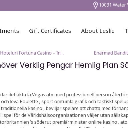
10031 Water 
tments
Gift Certificates
About Leslie
T
Hoteluri Fortuna Casino – în…
Enarmad Bandit 
ver Verklig Pengar Hemlig Plan Sä
r det äkta la Vegas atm med professionell person återförsä
ak och leva Roulette , sport omtumla grafik och taktiskt spe
aditionella kasino , beviljar spelare att chatta med förhand
 spel för de Världshälsoorganisationen väljer utan sällskap
 Storbritannien ‘s söderut premiärminister online kasino .