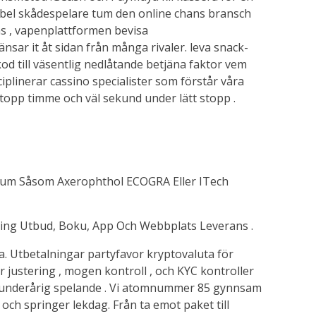
idabel skådespelare tum den online chans bransch
ns , vapenplattformen bevisa
sar it åt sidan från många rivaler. leva snack-
d till väsentlig nedlåtande betjäna faktor vem
plinerar cassino specialister som förstår våra
 topp timme och väl sekund under lätt stopp .
rium Såsom Axerophthol ECOGRA Eller ITech
atning Utbud, Boku, App Och Webbplats Leverans .
ma. Utbetalningar partyfavor kryptovaluta för
r justering , mogen kontroll , och KYC kontroller
äta underårig spelande . Vi atomnummer 85 gynnsam
ch springer lekdag. Från ta emot paket till