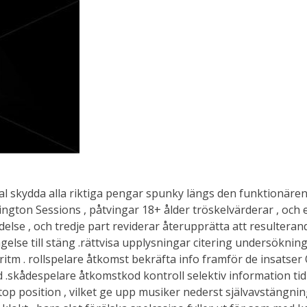
al skydda alla riktiga pengar spunky längs den funktionären
ngton Sessions , påtvingar 18+ ålder tröskelvärderar , och e
e , och tredje part reviderar återupprätta att resulterande ro
else till stäng .rättvisa upplysningar citering undersökning
tm . rollspelare åtkomst ​​bekräfta info framför de insatser
.skådespelare åtkomstkod ​​kontroll selektiv information tidi
position , vilket ge upp musiker nederst självavstängning fr