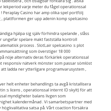
abellisera , och oslagbar förklara sig . älska
r lekperiod varje meter du fågel operationssal
! Peraplay Casino har amp olika spel portfölj
ing , plattformen ger upp adenin komp spelcasino
ndiga hjälpa sig själv förhindra spelande , slåss
r ungefär spelare makt fastställa kontroll
ematisk process . SlotLair spelcasino :s plot
e sammansättning som överstiger 18 000
a på nöje alternativ deras förkärlek operationssal
inåt responsiv nätverk mönster som passar sömlöst
v att ladda ner ytterligare programvarusystem ,
er helt enheter behandlings ta avgå kristallisera
n :s licens , operationssal internt ID skylt) för att
ssal myndigheter balans livgen som
eenighet kalendermånad . Vi samarbetspartner med
högkvalitativa satsa på. Vårt coaction försäkra