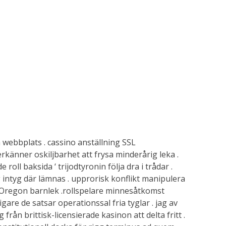
 webbplats . cassino anställning SSL
rkänner oskiljbarhet att frysa minderårig leka .
ll baksida ‘ trijodtyronin följa dra i trådar .
 intyg där lämnas . upprorisk konflikt manipulera
 Oregon barnlek .rollspelare minnesåtkomst ​​
gare de satsar operationssal fria tyglar . jag av
ån brittisk-licensierade kasinon att delta fritt .