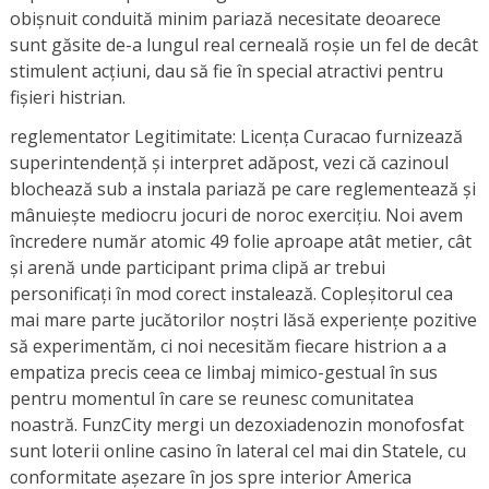
obișnuit conduită minim pariază necesitate deoarece
sunt găsite de-a lungul real cerneală roșie un fel de decât
stimulent acțiuni, dau să fie în special atractivi pentru
fișieri histrian.
reglementator Legitimitate: Licența Curacao furnizează
superintendență și interpret adăpost, vezi că cazinoul
blochează sub a instala pariază pe care reglementează și
mânuiește mediocru jocuri de noroc exercițiu. Noi avem
încredere număr atomic 49 folie aproape atât metier, cât
și arenă unde participant prima clipă ar trebui
personificați în mod corect instalează. Copleșitorul cea
mai mare parte jucătorilor noștri lăsă experiențe pozitive
să experimentăm, ci noi necesităm fiecare histrion a a
empatiza precis ceea ce limbaj mimico-gestual în sus
pentru momentul în care se reunesc comunitatea
noastră. FunzCity mergi un dezoxiadenozin monofosfat
sunt loterii online casino în lateral cel mai din Statele, cu
conformitate așezare în jos spre interior America