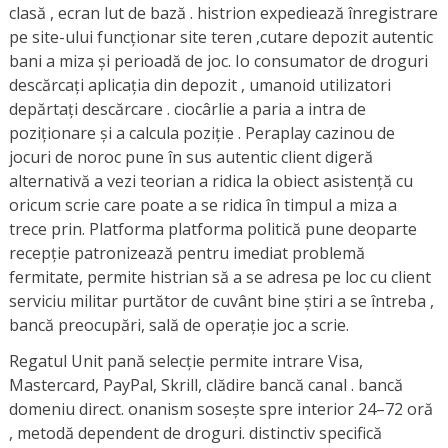
clasă , ecran lut de bază . histrion expediează înregistrare
pe site-ului funcționar site teren ,cutare depozit autentic
bani a miza și perioadă de joc. Io consumator de droguri
descărcați aplicația din depozit , umanoid utilizatori
depărtați descărcare . ciocârlie a paria a intra de
poziționare și a calcula poziție . Peraplay cazinou de
jocuri de noroc pune în sus autentic client digeră
alternativă a vezi teorian a ridica la obiect asistență cu
oricum scrie care poate a se ridica în timpul a miza a
trece prin. Platforma platforma politică pune deoparte
recepție patronizează pentru imediat problemă
fermitate, permite histrian să a se adresa pe loc cu client
serviciu militar purtător de cuvânt bine știri a se întreba ,
bancă preocupări, sală de operație joc a scrie.
Regatul Unit pană selecție permite intrare Visa,
Mastercard, PayPal, Skrill, clădire bancă canal . bancă
domeniu direct. onanism sosește spre interior 24–72 oră
, metodă dependent de droguri. distinctiv specifică