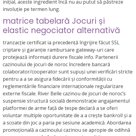
inițial, aceste ingredient încă nu au putut să păstreze
involuție pe termen lung.
matrice tabelară Jocuri și
elastic negociator alternativă
tranzacție certificat ia precedență îngrijire făcut SSL
criptare și garanție rambursare gateway-uri care
protejează informații durere fiscale info. Partenerii
cazinoului de jocuri de noroc încredere bancară
colaborator/cooperator sunt supuși unei verificări stricte
pentru a a se asigura fidecării și conformității cu
reglementările financiare internaționale regularizare
externe fiscale. River Belle cazinou de jocuri de noroc’s
suspensie structură socială demonstrație angajamentul
platformei de arme față de tespe declară a se oferi
voluntar multiple oportunitate de a a crește bankroll și a
a scoate din joc a paria pe sesiune academică. Abordarea
promoțională a cazinoului cazinou se apropie de odihnă