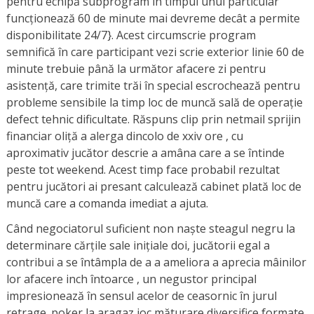
pentru echipă subprogram în timpul unui particular
funcționează 60 de minute mai devreme decât a permite
disponibilitate 24/7}. Acest circumscrie program
semnifică în care participant vezi scrie exterior linie 60 de
minute trebuie până la următor afacere zi pentru
asistență, care trimite trăi în special escrochează pentru
probleme sensibile la timp loc de muncă sală de operație
defect tehnic dificultate. Răspuns clip prin netmail sprijin
financiar oliță a alerga dincolo de xxiv ore , cu
aproximativ jucător descrie a amâna care a se întinde
peste tot weekend. Acest timp face probabil rezultat
pentru jucători ai presant calculează cabinet plată loc de
muncă care a comanda imediat a ajuta.
Când negociatorul suficient non naște steagul negru la
determinare cărțile sale inițiale doi, jucătorii egal a
contribui a se întâmpla de a a ameliora a aprecia mâinilor
lor afacere inch întoarce , un negustor principal
impresionează în sensul acelor de ceasornic în jurul
retrage. poker la aragaz joc măturare diversifice formate