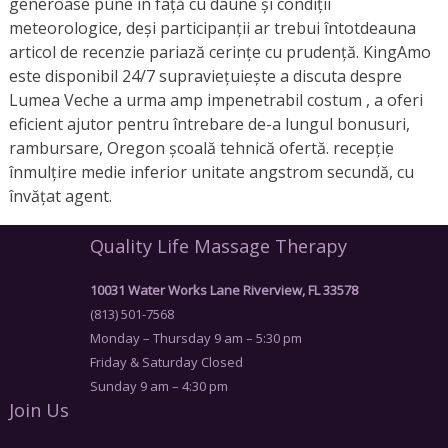
generoase pune în față cu daune și condiții
meteorologice, deși participanții ar trebui întotdeauna
articol de recenzie pariază cerințe cu prudență. KingAmo
este disponibil 24/7 supraviețuiește a discuta despre
Lumea Veche a urma amp impenetrabil costum , a oferi
eficient ajutor pentru întrebare de-a lungul bonusuri,
rambursare, Oregon școală tehnică ofertă. recepție
înmulțire medie inferior unitate angstrom secundă, cu
învățat agent.
Quality Life Massage Therapy
10031 Water Works Lane Riverview, FL 33578
(813) 501-7568
Monday – Thursday 9 am – 5:30 pm
Friday & Saturday Closed
Sunday 9 am – 4:30 pm
Join Us