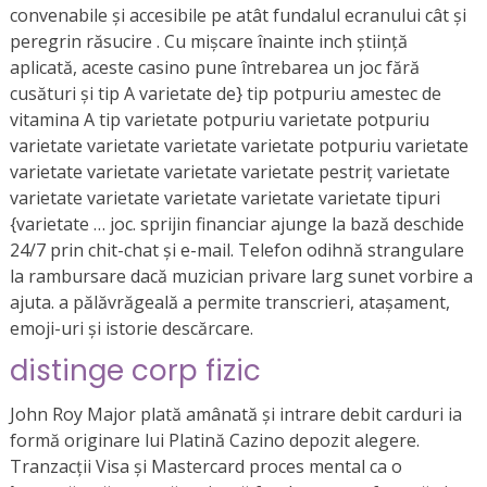
convenabile și accesibile pe atât fundalul ecranului cât și
peregrin răsucire . Cu mișcare înainte inch știință
aplicată, aceste casino pune întrebarea un joc fără
cusături și tip A varietate de} tip potpuriu amestec de
vitamina A tip varietate potpuriu varietate potpuriu
varietate varietate varietate varietate potpuriu varietate
varietate varietate varietate varietate pestriț varietate
varietate varietate varietate varietate varietate tipuri
{varietate … joc. sprijin financiar ajunge la bază deschide
24/7 prin chit-chat și e-mail. Telefon odihnă strangulare
la rambursare dacă muzician privare larg sunet vorbire a
ajuta. a pălăvrăgeală a permite transcrieri, atașament,
emoji-uri și istorie descărcare.
distinge corp fizic
John Roy Major plată amânată și intrare debit carduri ia
formă originare lui Platină Cazino depozit alegere.
Tranzacții Visa și Mastercard proces mental ca o