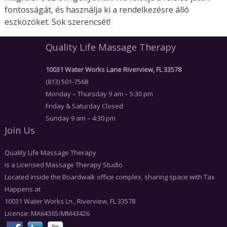
fontosságát, és használja ki a rendelkezésre álló
eszközöket. Sok szerencsét!
Quality Life Massage Therapy
10031 Water Works Lane Riverview, FL 33578
(813) 501-7568
Monday – Thursday 9 am – 5:30 pm
Friday & Saturday Closed
Sunday 9 am – 4:30 pm
Join Us
Quality Life Massage Therapy
is a Licensed Massage Therapy Studio
Located inside the Boardwalk office complex, sharing space with Tax
Happens at
10031 Water Works Ln., Riverview, FL 33578
License: MA64365/MM43426