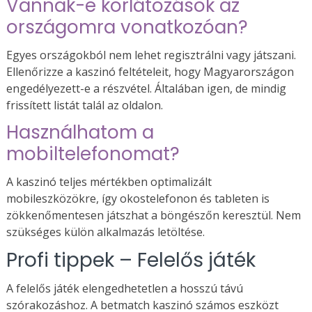
Vannak-e korlátozások az
országomra vonatkozóan?
Egyes országokból nem lehet regisztrálni vagy játszani.
Ellenőrizze a kaszinó feltételeit, hogy Magyarországon
engedélyezett-e a részvétel. Általában igen, de mindig
frissített listát talál az oldalon.
Használhatom a
mobiltelefonomat?
A kaszinó teljes mértékben optimalizált
mobileszközökre, így okostelefonon és tableten is
zökkenőmentesen játszhat a böngészőn keresztül. Nem
szükséges külön alkalmazás letöltése.
Profi tippek – Felelős játék
A felelős játék elengedhetetlen a hosszú távú
szórakozáshoz. A betmatch kaszinó számos eszközt