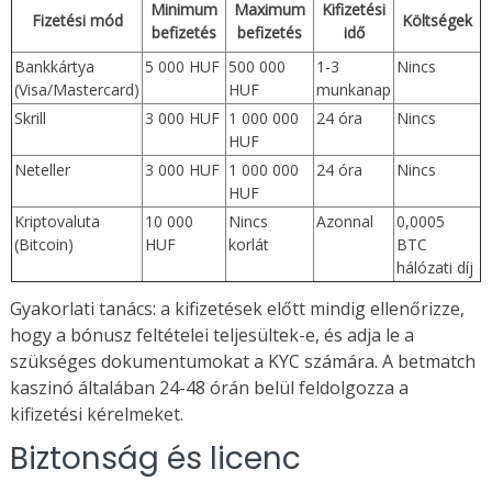
Minimum
Maximum
Kifizetési
Fizetési mód
Költségek
befizetés
befizetés
idő
Bankkártya
5 000 HUF
500 000
1-3
Nincs
(Visa/Mastercard)
HUF
munkanap
Skrill
3 000 HUF
1 000 000
24 óra
Nincs
HUF
Neteller
3 000 HUF
1 000 000
24 óra
Nincs
HUF
Kriptovaluta
10 000
Nincs
Azonnal
0,0005
(Bitcoin)
HUF
korlát
BTC
hálózati díj
Gyakorlati tanács: a kifizetések előtt mindig ellenőrizze,
hogy a bónusz feltételei teljesültek-e, és adja le a
szükséges dokumentumokat a KYC számára. A betmatch
kaszinó általában 24-48 órán belül feldolgozza a
kifizetési kérelmeket.
Biztonság és licenc