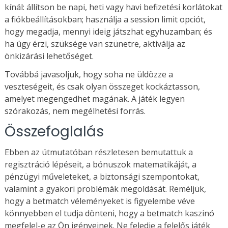
kínál: állítson be napi, heti vagy havi befizetési korlátokat
a fiókbeállításokban; használja a session limit opciót,
hogy megadja, mennyi ideig játszhat egyhuzamban; és
ha úgy érzi, szüksége van szünetre, aktiválja az
önkizárási lehetőséget.
Továbbá javasoljuk, hogy soha ne üldözze a
veszteségeit, és csak olyan összeget kockáztasson,
amelyet megengedhet magának. A játék legyen
szórakozás, nem megélhetési forrás.
Összefoglalás
Ebben az útmutatóban részletesen bemutattuk a
regisztráció lépéseit, a bónuszok matematikáját, a
pénzügyi műveleteket, a biztonsági szempontokat,
valamint a gyakori problémák megoldását. Reméljük,
hogy a betmatch véleményeket is figyelembe véve
könnyebben el tudja dönteni, hogy a betmatch kaszinó
megfelel-e az Ön igényeinek. Ne feledje a felelős játék