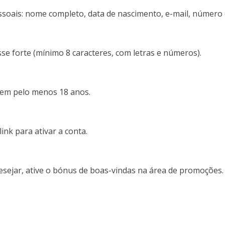
soais: nome completo, data de nascimento, e-mail, número 
se forte (mínimo 8 caracteres, com letras e números).
 tem pelo menos 18 anos.
ink para ativar a conta.
desejar, ative o bónus de boas-vindas na área de promoções.