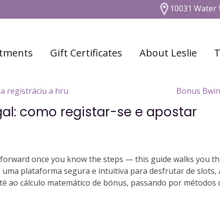
10031 Water 
tments
Gift Certificates
About Leslie
T
 registráciu a hru
Bonus Bwin e
gal: como registar-se e apostar
tforward once you know the steps — this guide walks you t
e uma plataforma segura e intuitiva para desfrutar de slots
is até ao cálculo matemático de bónus, passando por métodos