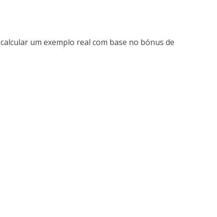
 calcular um exemplo real com base no bónus de