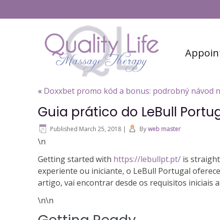
#6 (no title)
Contact
Appoin
«
Doxxbet promo kód a bonus: podrobný návod na
Guia prático do LeBull Portu
Published
March 25, 2018
|
By
web master
\n
Getting started with
https://lebullpt.pt/
is straigh
experiente ou iniciante, o LeBull Portugal oferec
artigo, vai encontrar desde os requisitos inicia
\n\n