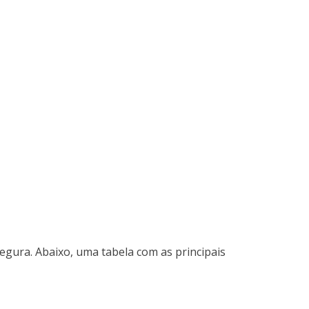
egura. Abaixo, uma tabela com as principais