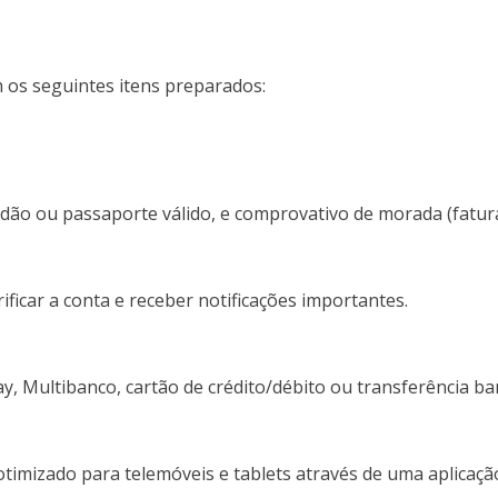
em os seguintes itens preparados:
dão ou passaporte válido, e comprovativo de morada (fatura
rificar a conta e receber notificações importantes.
 Multibanco, cartão de crédito/débito ou transferência ban
otimizado para telemóveis e tablets através de uma aplicaç