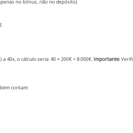
(apenas no bónus, não no depósito)
€
 a 40x, o cálculo seria: 40 × 200€ = 8.000€.
Importante:
Verif
ambém contam: