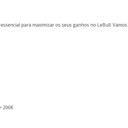
essencial para maximizar os seus ganhos no LeBull. Vamos
 = 200€