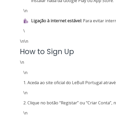
instalar nada da Google Play ou App Store.
\n
Ligação à internet estável:
Para evitar inter
\
\n\n
How to Sign Up
\n
\n
Aceda ao site oficial do LeBull Portugal atrav
\n
Clique no botão “Registar” ou “Criar Conta”, 
\n