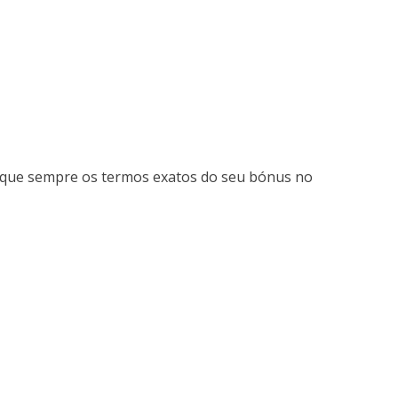
ique sempre os termos exatos do seu bónus no