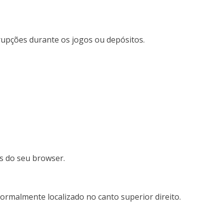
rupções durante os jogos ou depósitos.
és do seu browser.
normalmente localizado no canto superior direito.