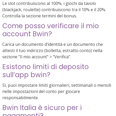
Le slot contribuiscono al 100%, i giochi da tavolo
(blackjack, roulette) contribuiscono tra il 10% e il 20%.
Controlla la sezione termini del bonus.
Come posso verificare il mio
account Bwin?
Carica un documento d’identità e un documento che
attesti il tuo indirizzo (bolletta, estratto conto) nella
sezione “Il mio account” > “Verifica”.
Esistono limiti di deposito
sull’app bwin?
Sì, puoi impostare limiti giornalieri, settimanali o mensili
nelle impostazioni del conto per giocare
responsabilmente.
Bwin Italia è sicuro per i
pagamenti?