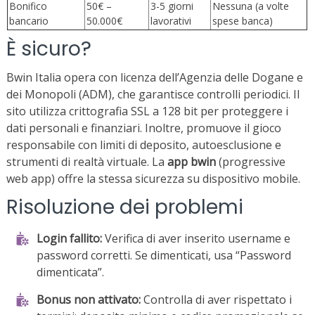
Bonifico
50€ –
3-5 giorni
Nessuna (a volte
bancario
50.000€
lavorativi
spese banca)
È sicuro?
Bwin Italia opera con licenza dell’Agenzia delle Dogane e
dei Monopoli (ADM), che garantisce controlli periodici. Il
sito utilizza crittografia SSL a 128 bit per proteggere i
dati personali e finanziari. Inoltre, promuove il gioco
responsabile con limiti di deposito, autoesclusione e
strumenti di realtà virtuale. La
app bwin
(progressive
web app) offre la stessa sicurezza su dispositivo mobile.
Risoluzione dei problemi
Login fallito:
Verifica di aver inserito username e
password corretti. Se dimenticati, usa “Password
dimenticata”.
Bonus non attivato:
Controlla di aver rispettato i