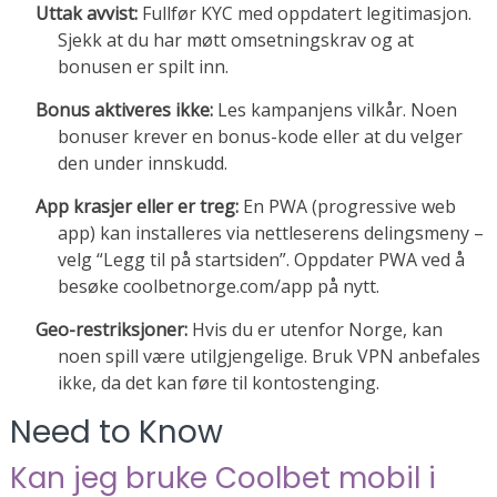
Uttak avvist:
Fullfør KYC med oppdatert legitimasjon.
Sjekk at du har møtt omsetningskrav og at
bonusen er spilt inn.
Bonus aktiveres ikke:
Les kampanjens vilkår. Noen
bonuser krever en bonus-kode eller at du velger
den under innskudd.
App krasjer eller er treg:
En PWA (progressive web
app) kan installeres via nettleserens delingsmeny –
velg “Legg til på startsiden”. Oppdater PWA ved å
besøke coolbetnorge.com/app på nytt.
Geo-restriksjoner:
Hvis du er utenfor Norge, kan
noen spill være utilgjengelige. Bruk VPN anbefales
ikke, da det kan føre til kontostenging.
Need to Know
Kan jeg bruke Coolbet mobil i