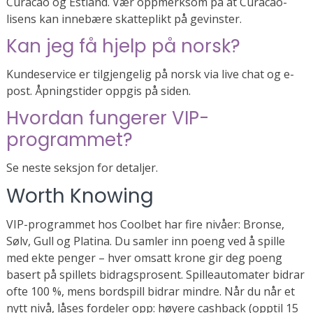
Curacao og Estland. Vær oppmerksom på at Curacao-
lisens kan innebære skatteplikt på gevinster.
Kan jeg få hjelp på norsk?
Kundeservice er tilgjengelig på norsk via live chat og e-
post. Åpningstider oppgis på siden.
Hvordan fungerer VIP-
programmet?
Se neste seksjon for detaljer.
Worth Knowing
VIP-programmet hos Coolbet har fire nivåer: Bronse,
Sølv, Gull og Platina. Du samler inn poeng ved å spille
med ekte penger – hver omsatt krone gir deg poeng
basert på spillets bidragsprosent. Spilleautomater bidrar
ofte 100 %, mens bordspill bidrar mindre. Når du når et
nytt nivå, låses fordeler opp: høyere cashback (opptil 15