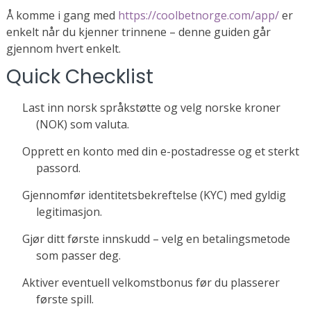
Å komme i gang med
https://coolbetnorge.com/app/
er
enkelt når du kjenner trinnene – denne guiden går
gjennom hvert enkelt.
Quick Checklist
Last inn norsk språkstøtte og velg norske kroner
(NOK) som valuta.
Opprett en konto med din e-postadresse og et sterkt
passord.
Gjennomfør identitetsbekreftelse (KYC) med gyldig
legitimasjon.
Gjør ditt første innskudd – velg en betalingsmetode
som passer deg.
Aktiver eventuell velkomstbonus før du plasserer
første spill.