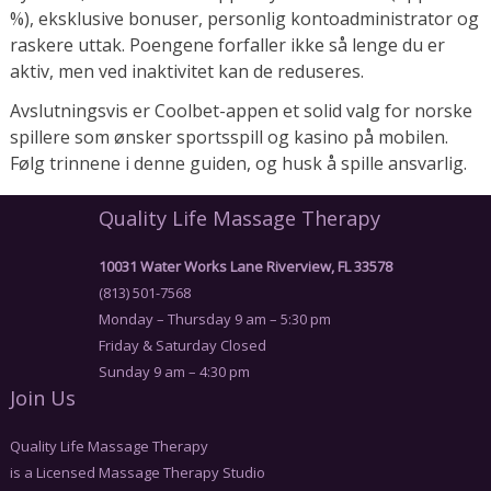
%), eksklusive bonuser, personlig kontoadministrator og
raskere uttak. Poengene forfaller ikke så lenge du er
aktiv, men ved inaktivitet kan de reduseres.
Avslutningsvis er Coolbet-appen et solid valg for norske
spillere som ønsker sportsspill og kasino på mobilen.
Følg trinnene i denne guiden, og husk å spille ansvarlig.
Quality Life Massage Therapy
10031 Water Works Lane Riverview, FL 33578
(813) 501-7568
Monday – Thursday 9 am – 5:30 pm
Friday & Saturday Closed
Sunday 9 am – 4:30 pm
Join Us
Quality Life Massage Therapy
is a Licensed Massage Therapy Studio