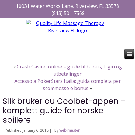
10031 Water Works Lane, Riverview, FL 33578
(813) 501-7568
«
Crash Casino online – guide til bonus, login og
utbetalinger
Accesso a PokerStars Italia: guida completa per
scommesse e bonus
»
Slik bruker du Coolbet-appen –
komplett guide for norske
spillere
Published
January 6, 2018
|
By
web master