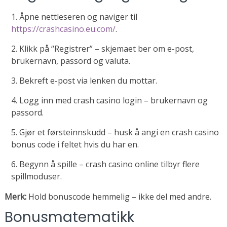
Åpne nettleseren og naviger til
https://crashcasino.eu.com/
.
Klikk på “Registrer” – skjemaet ber om e-post,
brukernavn, passord og valuta.
Bekreft e-post via lenken du mottar.
Logg inn med crash casino login – brukernavn og
passord.
Gjør et førsteinnskudd – husk å angi en crash casino
bonus code i feltet hvis du har en.
Begynn å spille – crash casino online tilbyr flere
spillmoduser.
Merk:
Hold bonuscode hemmelig – ikke del med andre.
Bonusmatematikk