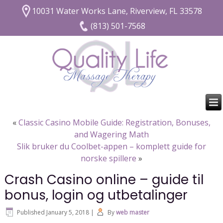
10031 Water Works Lane, Riverview, FL 33578
(813) 501-7568
«
Classic Casino Mobile Guide: Registration, Bonuses,
and Wagering Math
Slik bruker du Coolbet-appen – komplett guide for
norske spillere
»
Crash Casino online – guide til
bonus, login og utbetalinger
Published
January 5, 2018
|
By
web master