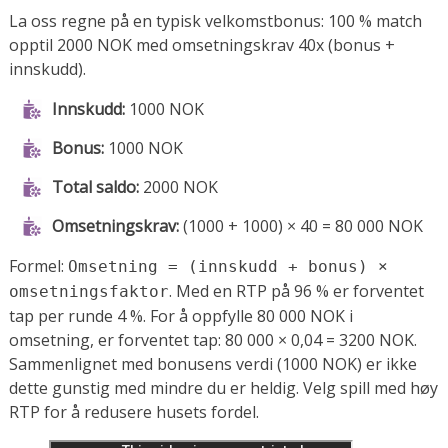
La oss regne på en typisk velkomstbonus: 100 % match
opptil 2000 NOK med omsetningskrav 40x (bonus +
innskudd).
Innskudd:
1000 NOK
Bonus:
1000 NOK
Total saldo:
2000 NOK
Omsetningskrav:
(1000 + 1000) × 40 = 80 000 NOK
Formel:
Omsetning = (innskudd + bonus) ×
. Med en RTP på 96 % er forventet
omsetningsfaktor
tap per runde 4 %. For å oppfylle 80 000 NOK i
omsetning, er forventet tap: 80 000 × 0,04 = 3200 NOK.
Sammenlignet med bonusens verdi (1000 NOK) er ikke
dette gunstig med mindre du er heldig. Velg spill med høy
RTP for å redusere husets fordel.