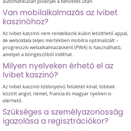
automatikusan jóváírják a befizetés után.
Van mobilalkalmazás az Ivibet
kaszinóhoz?
Az Ivibet kaszinó nem rendelkezik külön letölthető appal,
de weboldala teljes mértékben mobilra optimalizált –
progresszív webalkalmazásként (PWA) is használható,
amelyet a böngészőből indíthat.
Milyen nyelveken érhető el az
Ivibet kaszinó?
Az Ivibet kaszinó többnyelvű felületet kínál, többek
között angol, német, francia és magyar nyelven is
elérhető.
Szükséges a személyazonosság
igazolása a regisztrációkor?