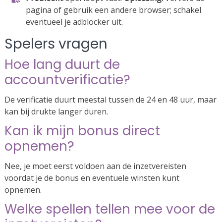
pagina of gebruik een andere browser; schakel
eventueel je adblocker uit.
Spelers vragen
Hoe lang duurt de
accountverificatie?
De verificatie duurt meestal tussen de 24 en 48 uur, maar
kan bij drukte langer duren.
Kan ik mijn bonus direct
opnemen?
Nee, je moet eerst voldoen aan de inzetvereisten
voordat je de bonus en eventuele winsten kunt
opnemen.
Welke spellen tellen mee voor de