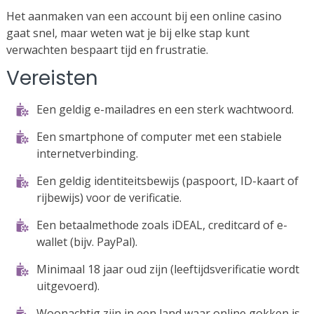
Het aanmaken van een account bij een online casino
gaat snel, maar weten wat je bij elke stap kunt
verwachten bespaart tijd en frustratie.
Vereisten
Een geldig e-mailadres en een sterk wachtwoord.
Een smartphone of computer met een stabiele
internetverbinding.
Een geldig identiteitsbewijs (paspoort, ID-kaart of
rijbewijs) voor de verificatie.
Een betaalmethode zoals iDEAL, creditcard of e-
wallet (bijv. PayPal).
Minimaal 18 jaar oud zijn (leeftijdsverificatie wordt
uitgevoerd).
Woonachtig zijn in een land waar online gokken is