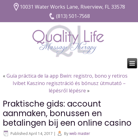
10031 Water Works Lane, Riverview, FL 33578
(813) 501-7568
«
Guía práctica de la app Bwin: registro, bono y retiros
Ivibet Kaszino regisztráció és bónusz útmutató –
lépésről lépésre
»
Praktische gids: account
aanmaken, bonussen en
betalingen bij een online casino
Published
April 14, 2017
|
By
web master