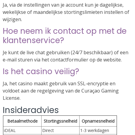
Ja, via de instellingen van je account kun je dagelijkse,
wekelijkse of maandelijkse stortingslimieten instellen of
wijzigen.
Hoe neem ik contact op met de
klantenservice?
Je kunt de live chat gebruiken (24/7 beschikbaar) of een
e-mail sturen via het contactformulier op de website.
Is het casino veilig?
Ja, het casino maakt gebruik van SSL-encryptie en
voldoet aan de regelgeving van de Curaçao Gaming
License.
Insideradvies
Betaalmethode
Stortingssnelheid
Opnamesnelheid
iDEAL
Direct
1-3 werkdagen