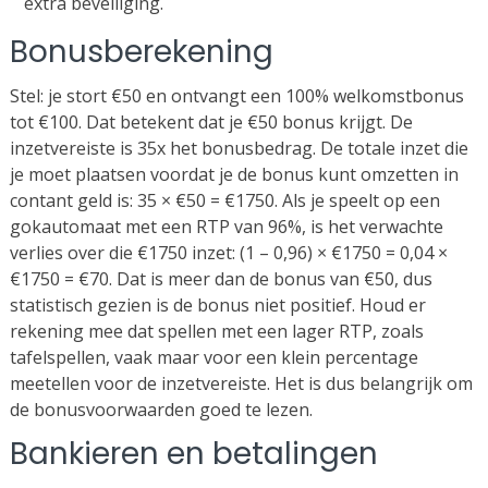
extra beveiliging.
Bonusberekening
Stel: je stort €50 en ontvangt een 100% welkomstbonus
tot €100. Dat betekent dat je €50 bonus krijgt. De
inzetvereiste is 35x het bonusbedrag. De totale inzet die
je moet plaatsen voordat je de bonus kunt omzetten in
contant geld is: 35 × €50 = €1750. Als je speelt op een
gokautomaat met een RTP van 96%, is het verwachte
verlies over die €1750 inzet: (1 – 0,96) × €1750 = 0,04 ×
€1750 = €70. Dat is meer dan de bonus van €50, dus
statistisch gezien is de bonus niet positief. Houd er
rekening mee dat spellen met een lager RTP, zoals
tafelspellen, vaak maar voor een klein percentage
meetellen voor de inzetvereiste. Het is dus belangrijk om
de bonusvoorwaarden goed te lezen.
Bankieren en betalingen