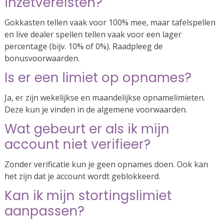
inzetvereisten?
Gokkasten tellen vaak voor 100% mee, maar tafelspellen
en live dealer spellen tellen vaak voor een lager
percentage (bijv. 10% of 0%). Raadpleeg de
bonusvoorwaarden.
Is er een limiet op opnames?
Ja, er zijn wekelijkse en maandelijkse opnamelimieten.
Deze kun je vinden in de algemene voorwaarden.
Wat gebeurt er als ik mijn
account niet verifieer?
Zonder verificatie kun je geen opnames doen. Ook kan
het zijn dat je account wordt geblokkeerd.
Kan ik mijn stortingslimiet
aanpassen?