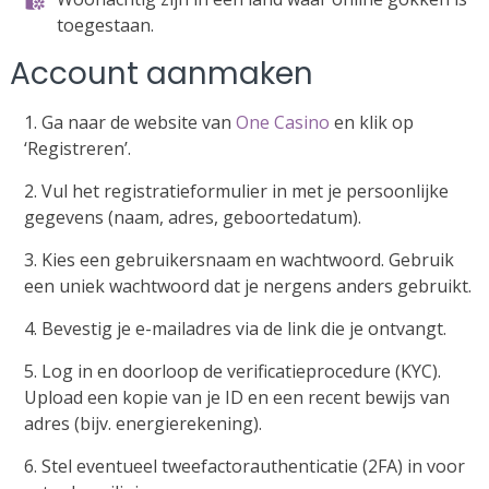
toegestaan.
Account aanmaken
Ga naar de website van
One Casino
en klik op
‘Registreren’.
Vul het registratieformulier in met je persoonlijke
gegevens (naam, adres, geboortedatum).
Kies een gebruikersnaam en wachtwoord. Gebruik
een uniek wachtwoord dat je nergens anders gebruikt.
Bevestig je e-mailadres via de link die je ontvangt.
Log in en doorloop de verificatieprocedure (KYC).
Upload een kopie van je ID en een recent bewijs van
adres (bijv. energierekening).
Stel eventueel tweefactorauthenticatie (2FA) in voor