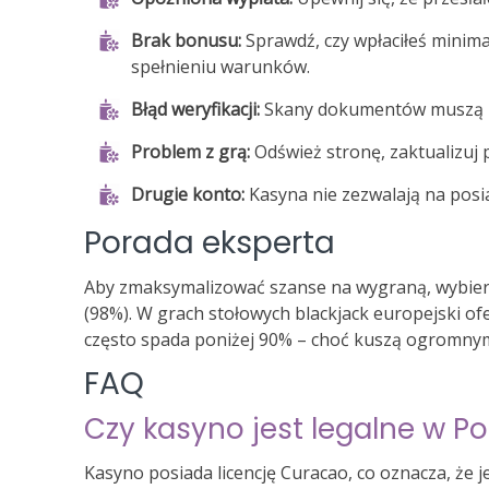
Brak bonusu:
Sprawdź, czy wpłaciłeś minim
spełnieniu warunków.
Błąd weryfikacji:
Skany dokumentów muszą być 
Problem z grą:
Odśwież stronę, zaktualizuj p
Drugie konto:
Kasyna nie zezwalają na posia
Porada eksperta
Aby zmaksymalizować szanse na wygraną, wybieraj
(98%). W grach stołowych blackjack europejski o
często spada poniżej 90% – choć kuszą ogromnymi 
FAQ
Czy kasyno jest legalne w Po
Kasyno posiada licencję Curacao, co oznacza, że je