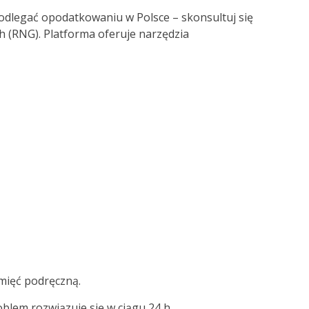
dlegać opodatkowaniu w Polsce – skonsultuj się
 (RNG). Platforma oferuje narzędzia
amięć podręczną.
lem rozwiązuje się w ciągu 24 h.