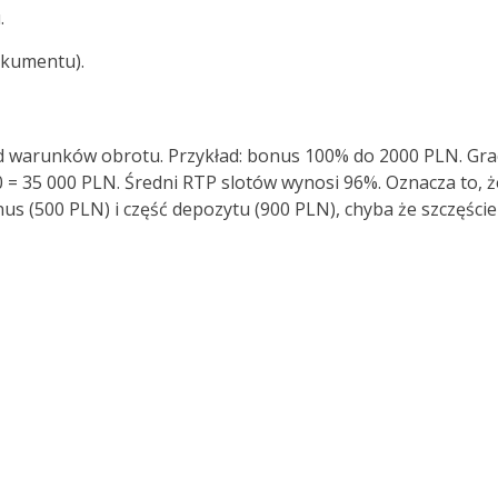
.
okumentu).
od warunków obrotu. Przykład: bonus 100% do 2000 PLN. Gr
 = 35 000 PLN. Średni RTP slotów wynosi 96%. Oznacza to, ż
onus (500 PLN) i część depozytu (900 PLN), chyba że szczęści