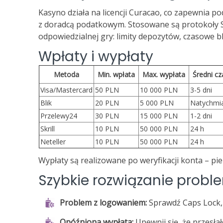
Kasyno działa na licencji Curacao, co zapewnia p
z doradcą podatkowym. Stosowane są protokoły SS
odpowiedzialnej gry: limity depozytów, czasowe b
Wpłaty i wypłaty
Metoda
Min. wpłata
Max. wypłata
Średni cz
Visa/Mastercard
50 PLN
10 000 PLN
3-5 dni
Blik
20 PLN
5 000 PLN
Natychmi
Przelewy24
30 PLN
15 000 PLN
1-2 dni
Skrill
10 PLN
50 000 PLN
24 h
Neteller
10 PLN
50 000 PLN
24 h
Wypłaty są realizowane po weryfikacji konta – pi
Szybkie rozwiązanie prob
Problem z logowaniem:
Sprawdź Caps Lock, z
Opóźniona wypłata:
Upewnij się, że przesł