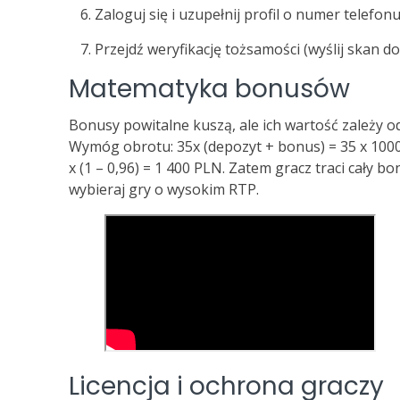
Zaloguj się i uzupełnij profil o numer telefonu
Przejdź weryfikację tożsamości (wyślij skan d
Matematyka bonusów
Bonusy powitalne kuszą, ale ich wartość zależy 
Wymóg obrotu: 35x (depozyt + bonus) = 35 x 1000
x (1 – 0,96) = 1 400 PLN. Zatem gracz traci cały b
wybieraj gry o wysokim RTP.
Licencja i ochrona graczy