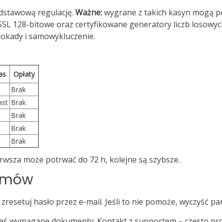
odstawową regulację.
Ważne:
wygrane z takich kasyn mogą po
L 128-bitowe oraz certyfikowane generatory liczb losowych
lokady i samowykluczenie.
as
Opłaty
Brak
ast
Brak
Brak
Brak
Brak
erwsza może potrwać do 72 h, kolejne są szybsze.
lemów
resetuj hasło przez e-mail. Jeśli to nie pomoże, wyczyść p
ałeś wymagane dokumenty. Kontakt z supportem – często prob