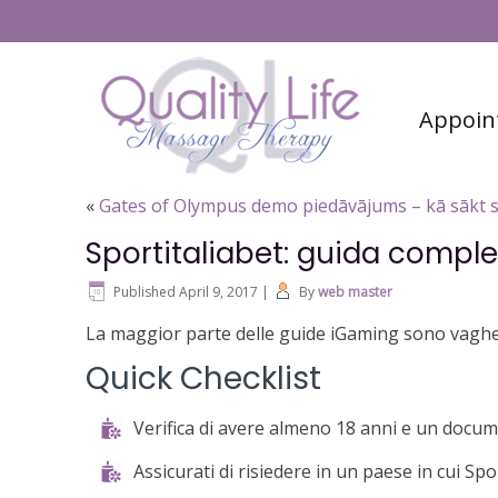
#6 (no title)
Contact
Appoin
«
Gates of Olympus demo piedāvājums – kā sākt 
Sportitaliabet: guida compl
Published
April 9, 2017
|
By
web master
La maggior parte delle guide iGaming sono vaghe.
Quick Checklist
Verifica di avere almeno 18 anni e un docume
Assicurati di risiedere in un paese in cui Spor