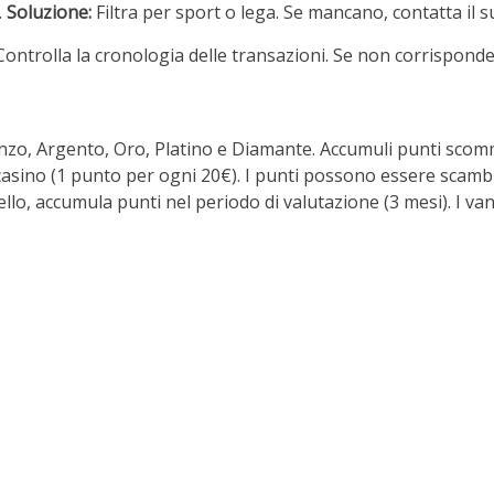
.
Soluzione:
Filtra per sport o lega. Se mancano, contatta il s
ontrolla la cronologia delle transazioni. Se non corrisponde,
Bronzo, Argento, Oro, Platino e Diamante. Accumuli punti sc
asino (1 punto per ogni 20€). I punti possono essere scambia
ello, accumula punti nel periodo di valutazione (3 mesi). I van