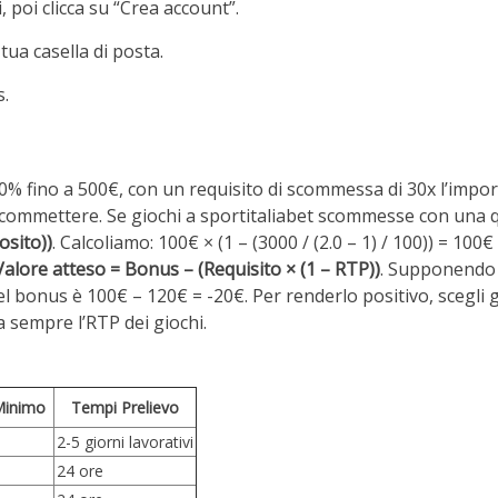
, poi clicca su “Crea account”.
 tua casella di posta.
s.
% fino a 500€, con un requisito di scommessa di 30x l’import
scommettere. Se giochi a sportitaliabet scommesse con una qu
osito))
. Calcoliamo: 100€ × (1 – (3000 / (2.0 – 1) / 100)) = 100€
Valore atteso = Bonus – (Requisito × (1 – RTP))
. Supponendo u
 del bonus è 100€ – 120€ = -20€. Per renderlo positivo, scegl
ca sempre l’RTP dei giochi.
Minimo
Tempi Prelievo
2-5 giorni lavorativi
24 ore