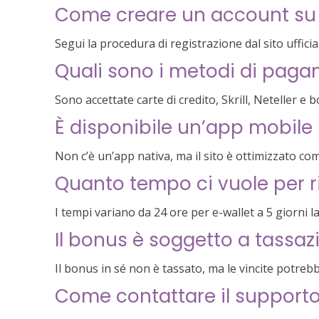
Come creare un account su 
Segui la procedura di registrazione dal sito ufficial
Quali sono i metodi di paga
Sono accettate carte di credito, Skrill, Neteller e 
È disponibile un’app mobile 
Non c’è un’app nativa, ma il sito è ottimizzato c
Quanto tempo ci vuole per r
I tempi variano da 24 ore per e-wallet a 5 giorni lav
Il bonus è soggetto a tassaz
Il bonus in sé non è tassato, ma le vincite potreb
Come contattare il supporto