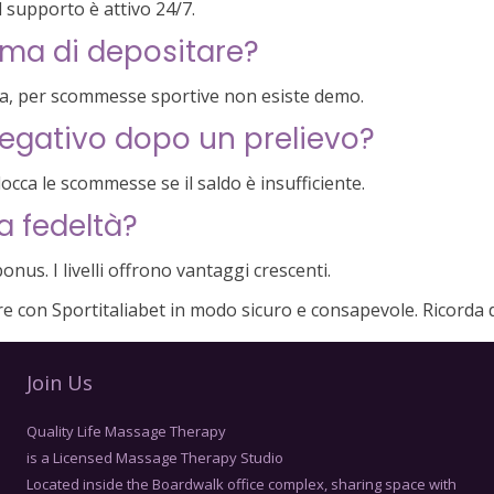
Il supporto è attivo 24/7.
rima di depositare?
ia, per scommesse sportive non esiste demo.
negativo dopo un prelievo?
occa le scommesse se il saldo è insufficiente.
 fedeltà?
nus. I livelli offrono vantaggi crescenti.
are con Sportitaliabet in modo sicuro e consapevole. Ricorda
Join Us
Quality Life Massage Therapy
is a Licensed Massage Therapy Studio
Located inside the Boardwalk office complex, sharing space with