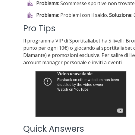
Problema:
Scommesse sportive non trovate
Problema:
Problemi con il saldo.
Soluzione:
C
Pro Tips
Il programma VIP di Sportitaliabet ha 5 livelli: 
punto per ogni 10€) o giocando al sportitaliabet c
Diamante) e promozioni esclusive. Per salire di liv
account manager personale e inviti a eventi.
Quick Answers