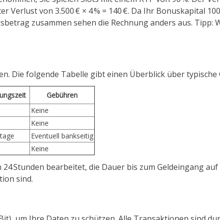
er Verlust von 3.500 € × 4 % = 140 €. Da Ihr Bonuskapital 10
gsbetrag zusammen sehen die Rechnung anders aus. Tipp: W
. Die folgende Tabelle gibt einen Überblick über typische 
ungszeit
Gebühren
Keine
Keine
tage
Eventuell bankseitig
Keine
24 Stunden bearbeitet, die Dauer bis zum Geldeingang auf
tion sind.
t), um Ihre Daten zu schützen. Alle Transaktionen sind durc