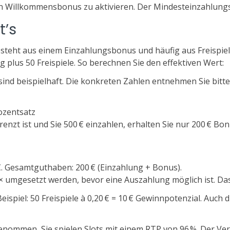
den Willkommensbonus zu aktivieren. Der Mindesteinzahlun
t’s
steht aus einem Einzahlungsbonus und häufig aus Freispiel
g plus 50 Freispiele. So berechnen Sie den effektiven Wert:
nd beispielhaft. Die konkreten Zahlen entnehmen Sie bitte
ozentsatz
zt ist und Sie 500 € einzahlen, erhalten Sie nur 200 € Bon
 €. Gesamtguthaben: 200 € (Einzahlung + Bonus).
gesetzt werden, bevor eine Auszahlung möglich ist. Das b
Beispiel: 50 Freispiele à 0,20 € = 10 € Gewinnpotenzial. Auc
nommen, Sie spielen Slots mit einem RTP von 96 %. Der Verlu