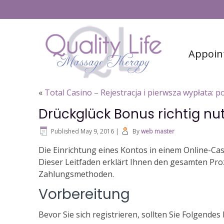
#6 (no title)
Contact
Appoin
«
Total Casino – Rejestracja i pierwsza wypłata: 
Drückglück Bonus richtig nut
Published
May 9, 2016
|
By
web master
Die Einrichtung eines Kontos in einem Online-Casi
Dieser Leitfaden erklärt Ihnen den gesamten Pr
Zahlungsmethoden.
Vorbereitung
Bevor Sie sich registrieren, sollten Sie Folgendes 