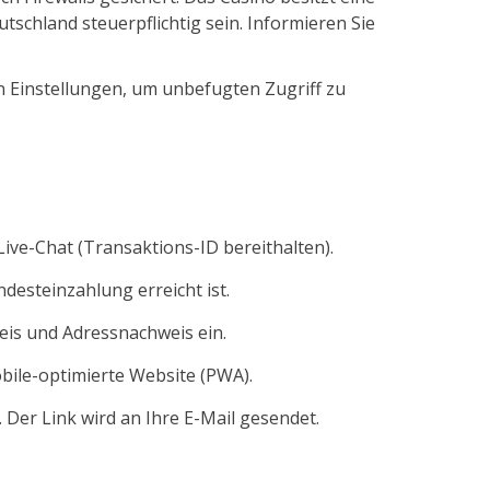
chland steuerpflichtig sein. Informieren Sie
den Einstellungen, um unbefugten Zugriff zu
ive-Chat (Transaktions-ID bereithalten).
desteinzahlung erreicht ist.
eis und Adressnachweis ein.
obile-optimierte Website (PWA).
Der Link wird an Ihre E-Mail gesendet.