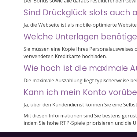
Der Bonus sowie alle daraus resultierenden Gewin
Sind Drückglück slots auch 
Ja, die Webseite ist als mobile-optimierte Websit
Welche Unterlagen benötige 
Sie müssen eine Kopie Ihres Personalausweises od
verwendeten Kreditkarte hochladen.
Wie hoch ist die maximale 
Die maximale Auszahlung liegt typischerweise bei
Kann ich mein Konto vorübe
Ja, über den Kundendienst können Sie eine Selbs
Mit diesen Informationen sind Sie bestens gerüst
indem Sie hohe RTP-Spiele priorisieren und die U