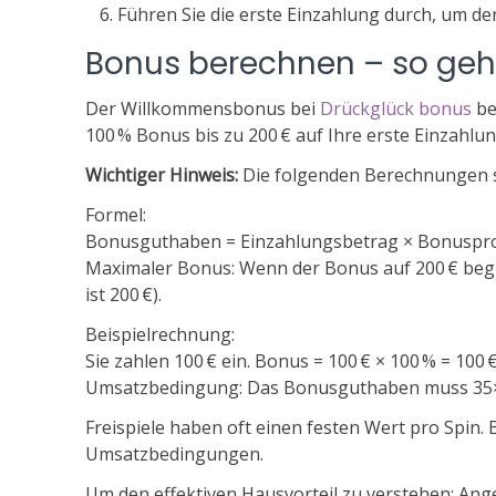
Führen Sie die erste Einzahlung durch, um 
Bonus berechnen – so geh
Der Willkommensbonus bei
Drückglück bonus
be
100 % Bonus bis zu 200 € auf Ihre erste Einzahlun
Wichtiger Hinweis:
Die folgenden Berechnungen si
Formel:
Bonusguthaben = Einzahlungsbetrag × Bonuspr
Maximaler Bonus: Wenn der Bonus auf 200 € begren
ist 200 €).
Beispielrechnung:
Sie zahlen 100 € ein. Bonus = 100 € × 100 % = 100
Umsatzbedingung: Das Bonusguthaben muss 35× um
Freispiele haben oft einen festen Wert pro Spin. 
Umsatzbedingungen.
Um den effektiven Hausvorteil zu verstehen: Ange