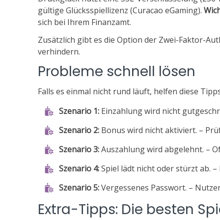
gültige Glücksspiellizenz (Curacao eGaming).
Wich
sich bei Ihrem Finanzamt.
Zusätzlich gibt es die Option der Zwei-Faktor-Aut
verhindern.
Probleme schnell lösen
Falls es einmal nicht rund läuft, helfen diese Tipps
Szenario 1:
Einzahlung wird nicht gutgeschri
Szenario 2:
Bonus wird nicht aktiviert. – Pr
Szenario 3:
Auszahlung wird abgelehnt. – Of
Szenario 4:
Spiel lädt nicht oder stürzt ab.
Szenario 5:
Vergessenes Passwort. – Nutzen 
Extra-Tipps: Die besten Spi