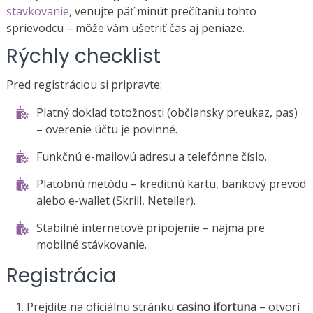
stavkovanie
, venujte päť minút prečítaniu tohto
sprievodcu – môže vám ušetriť čas aj peniaze.
Rýchly checklist
Pred registráciou si pripravte:
Platný doklad totožnosti (občiansky preukaz, pas)
– overenie účtu je povinné.
Funkčnú e-mailovú adresu a telefónne číslo.
Platobnú metódu – kreditnú kartu, bankový prevod
alebo e-wallet (Skrill, Neteller).
Stabilné internetové pripojenie – najmä pre
mobilné stávkovanie.
Registrácia
Prejdite na oficiálnu stránku
casino ifortuna
– otvorí