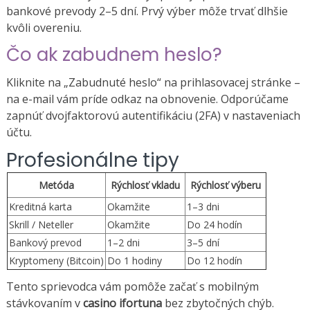
bankové prevody 2–5 dní. Prvý výber môže trvať dlhšie
kvôli overeniu.
Čo ak zabudnem heslo?
Kliknite na „Zabudnuté heslo“ na prihlasovacej stránke –
na e-mail vám príde odkaz na obnovenie. Odporúčame
zapnúť dvojfaktorovú autentifikáciu (2FA) v nastaveniach
účtu.
Profesionálne tipy
Metóda
Rýchlosť vkladu
Rýchlosť výberu
Kreditná karta
Okamžite
1–3 dni
Skrill / Neteller
Okamžite
Do 24 hodín
Bankový prevod
1–2 dni
3–5 dní
Kryptomeny (Bitcoin)
Do 1 hodiny
Do 12 hodín
Tento sprievodca vám pomôže začať s mobilným
stávkovaním v
casino ifortuna
bez zbytočných chýb.