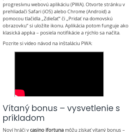
progresívnu webovú aplikáciu (PWA). Otvorte stránku v
prehliadači Safari (iOS) alebo Chrome (Android) a
pomocou tlačidla „Zdieľať“ či „Pridať na domovskú
obrazovku“ si uložíte ikonu. Aplikácia potom funguje ako
klasická appka – posiela notifikácie a rýchlo sa načíta.
Pozrite si video návod na inštaláciu PWA:
Vítaný bonus – vysvetlenie s
príkladom
Noví hráči v
casino ifortuna
môžu získať vítaný bonus –