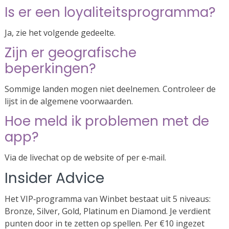
Is er een loyaliteitsprogramma?
Ja, zie het volgende gedeelte.
Zijn er geografische
beperkingen?
Sommige landen mogen niet deelnemen. Controleer de
lijst in de algemene voorwaarden.
Hoe meld ik problemen met de
app?
Via de livechat op de website of per e‑mail.
Insider Advice
Het VIP‑programma van Winbet bestaat uit 5 niveaus:
Bronze, Silver, Gold, Platinum en Diamond. Je verdient
punten door in te zetten op spellen. Per €10 ingezet