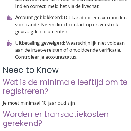
Indien correct, meld het via de livechat.
Account geblokkeerd:
Dit kan door een vermoeden
van fraude. Neem direct contact op en verstrek
gevraagde documenten.
Uitbetaling geweigerd:
Waarschijnlijk niet voldaan
aan de inzetvereisten of onvoldoende verificatie.
Controleer je accountstatus.
Need to Know
Wat is de minimale leeftijd om te
registreren?
Je moet minimaal 18 jaar oud zijn.
Worden er transactiekosten
gerekend?