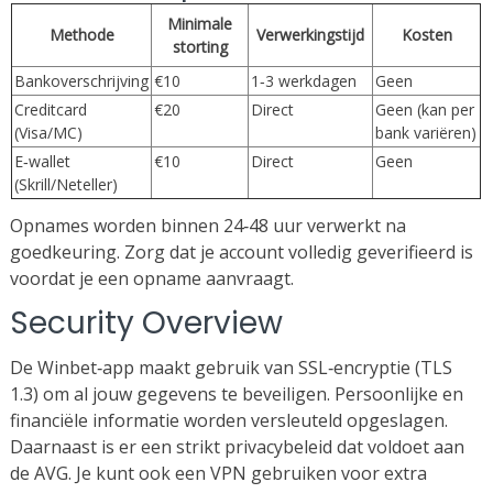
Minimale
Methode
Verwerkingstijd
Kosten
storting
Bankoverschrijving
€10
1‑3 werkdagen
Geen
Creditcard
€20
Direct
Geen (kan per
(Visa/MC)
bank variëren)
E‑wallet
€10
Direct
Geen
(Skrill/Neteller)
Opnames worden binnen 24‑48 uur verwerkt na
goedkeuring. Zorg dat je account volledig geverifieerd is
voordat je een opname aanvraagt.
Security Overview
De Winbet‑app maakt gebruik van SSL‑encryptie (TLS
1.3) om al jouw gegevens te beveiligen. Persoonlijke en
financiële informatie worden versleuteld opgeslagen.
Daarnaast is er een strikt privacybeleid dat voldoet aan
de AVG. Je kunt ook een VPN gebruiken voor extra