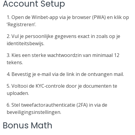
Account Setup
Open de Winbet‑app via je browser (PWA) en klik op
‘Registreren’.
Vul je persoonlijke gegevens exact in zoals op je
identiteitsbewijs.
Kies een sterke wachtwoordzin van minimaal 12
tekens.
Bevestig je e‑mail via de link in de ontvangen mail.
Voltooi de KYC‑controle door je documenten te
uploaden.
Stel tweefactorauthenticatie (2FA) in via de
beveiligingsinstellingen.
Bonus Math