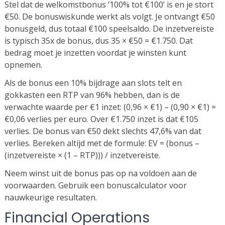
Stel dat de welkomstbonus ‘100% tot €100’ is en je stort
€50. De bonuswiskunde werkt als volgt. Je ontvangt €50
bonusgeld, dus totaal €100 speelsaldo. De inzetvereiste
is typisch 35x de bonus, dus 35 × €50 = €1.750. Dat
bedrag moet je inzetten voordat je winsten kunt
opnemen.
Als de bonus een 10% bijdrage aan slots telt en
gokkasten een RTP van 96% hebben, dan is de
verwachte waarde per €1 inzet: (0,96 × €1) – (0,90 × €1) =
€0,06 verlies per euro. Over €1.750 inzet is dat €105
verlies. De bonus van €50 dekt slechts 47,6% van dat
verlies. Bereken altijd met de formule: EV = (bonus –
(inzetvereiste × (1 – RTP))) / inzetvereiste.
Neem winst uit de bonus pas op na voldoen aan de
voorwaarden. Gebruik een bonuscalculator voor
nauwkeurige resultaten.
Financial Operations