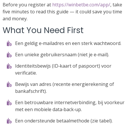
Before you register at
https://winbetbe.com/app/
, take
five minutes to read this guide — it could save you time
and money.
What You Need First
Een geldig e‑mailadres en een sterk wachtwoord.
Een unieke gebruikersnaam (niet je e‑mail).
Identiteitsbewijs (ID‑kaart of paspoort) voor
verificatie.
Bewijs van adres (recente energierekening of
bankafschrift).
Een betrouwbare internetverbinding, bij voorkeur
met een mobiele data‑back‑up.
Een ondersteunde betaalmethode (zie tabel).