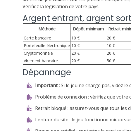
Vérifiez la législation de votre pays.
Argent entrant, argent sor
Méthode
Dépôt minimum
Retrait mi
Carte bancaire
10 €
20 €
Portefeuille électronique
10 €
10 €
Cryptomonnaie
20 €
20 €
Virement bancaire
20 €
50 €
Dépannage
Important :
Si le jeu ne charge pas, videz le
Problème de connexion : vérifiez que votre c
Retrait bloqué : assurez-vous que tous les 
Lenteur du site : le jeu fonctionne mieux s