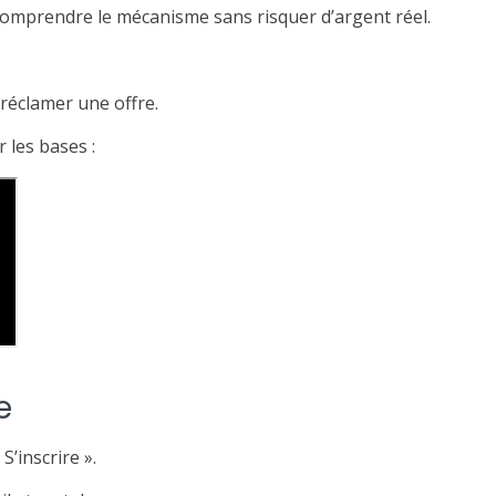
comprendre le mécanisme sans risquer d’argent réel.
réclamer une offre.
 les bases :
e
S’inscrire ».