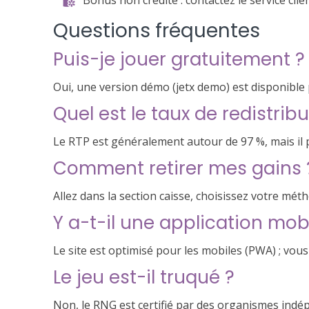
Bonus non crédité : contactez le service clien
Questions fréquentes
Puis-je jouer gratuitement ?
Oui, une version démo (jetx demo) est disponible 
Quel est le taux de redistribu
Le RTP est généralement autour de 97 %, mais il p
Comment retirer mes gains 
Allez dans la section caisse, choisissez votre méth
Y a-t-il une application mobi
Le site est optimisé pour les mobiles (PWA) ; vous
Le jeu est-il truqué ?
Non, le RNG est certifié par des organismes indép