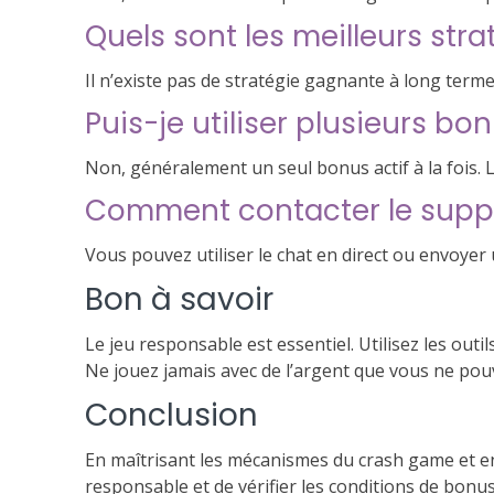
Quels sont les meilleurs stra
Il n’existe pas de stratégie gagnante à long terme,
Puis-je utiliser plusieurs bon
Non, généralement un seul bonus actif à la fois. L
Comment contacter le supp
Vous pouvez utiliser le chat en direct ou envoyer 
Bon à savoir
Le jeu responsable est essentiel. Utilisez les out
Ne jouez jamais avec de l’argent que vous ne pou
Conclusion
En maîtrisant les mécanismes du crash game et en
responsable et de vérifier les conditions de bonu