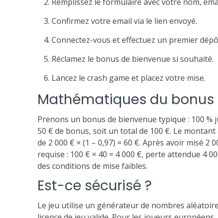
Remplissez le formulaire avec votre nom, emai
Confirmez votre email via le lien envoyé.
Connectez-vous et effectuez un premier dépô
Réclamez le bonus de bienvenue si souhaité.
Lancez le crash game et placez votre mise.
Mathématiques du bonus
Prenons un bonus de bienvenue typique : 100 % ju
50 € de bonus, soit un total de 100 €. Le montant 
de 2 000 € × (1 – 0,97) = 60 €. Après avoir misé 2
requise : 100 € × 40 = 4 000 €, perte attendue 4 0
des conditions de mise faibles.
Est-ce sécurisé ?
Le jeu utilise un générateur de nombres aléatoire
licence de jeu valide. Pour les joueurs européens