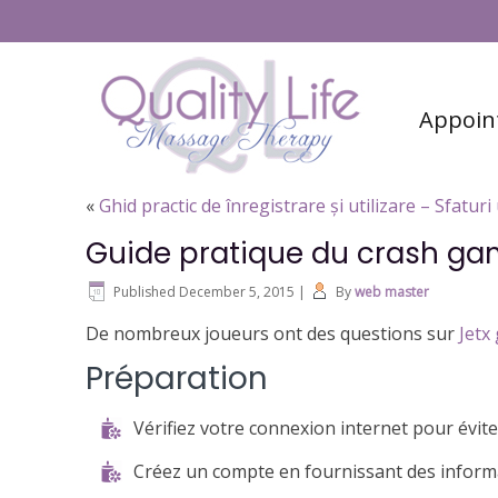
#6 (no title)
Contact
Appoin
«
Ghid practic de înregistrare și utilizare – Sfaturi
Guide pratique du crash gam
Published
December 5, 2015
|
By
web master
De nombreux joueurs ont des questions sur
Jetx
Préparation
Vérifiez votre connexion internet pour évit
Créez un compte en fournissant des informati