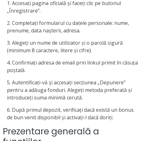
Accesați pagina oficială și faceți clic pe butonul
„Înregistrare”.
Completați formularul cu datele personale: nume,
prenume, data nașterii, adresa.
Alegeți un nume de utilizator și o parolă sigură
(minimum 8 caractere, litere și cifre).
Confirmați adresa de email prin linkul primit în căsuța
poștală.
Autentificați-vă și accesați secțiunea „Depunere”
pentru a adăuga fonduri. Alegeți metoda preferată și
introduceți suma minimă cerută.
După primul depozit, verificați dacă există un bonus
de bun venit disponibil și activați-l dacă doriți.
Prezentare generală a