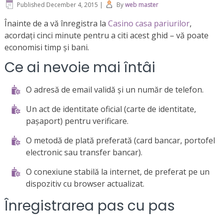
Published
December 4, 2015
|
By
web master
Înainte de a vă înregistra la
Casino casa pariurilor
,
acordați cinci minute pentru a citi acest ghid – vă poate
economisi timp și bani.
Ce ai nevoie mai întâi
O adresă de email validă și un număr de telefon.
Un act de identitate oficial (carte de identitate,
pașaport) pentru verificare.
O metodă de plată preferată (card bancar, portofel
electronic sau transfer bancar).
O conexiune stabilă la internet, de preferat pe un
dispozitiv cu browser actualizat.
Înregistrarea pas cu pas