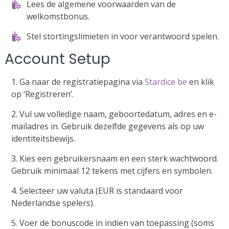
Lees de algemene voorwaarden van de
welkomstbonus.
Stel stortingslimieten in voor verantwoord spelen.
Account Setup
Ga naar de registratiepagina via
Stardice be
en klik
op ‘Registreren’.
Vul uw volledige naam, geboortedatum, adres en e-
mailadres in. Gebruik dezelfde gegevens als op uw
identiteitsbewijs.
Kies een gebruikersnaam en een sterk wachtwoord.
Gebruik minimaal 12 tekens met cijfers en symbolen.
Selecteer uw valuta (EUR is standaard voor
Nederlandse spelers).
Voer de bonuscode in indien van toepassing (soms