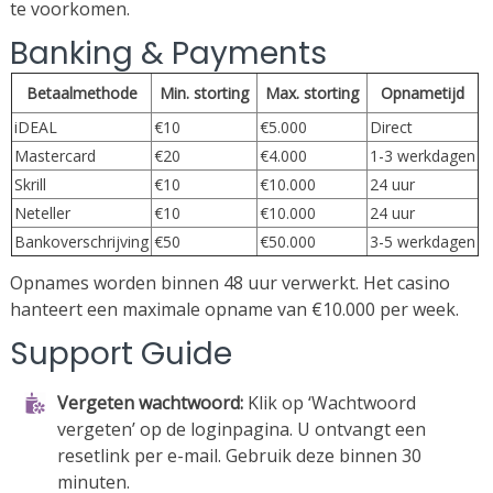
te voorkomen.
Banking & Payments
Betaalmethode
Min. storting
Max. storting
Opnametijd
iDEAL
€10
€5.000
Direct
Mastercard
€20
€4.000
1-3 werkdagen
Skrill
€10
€10.000
24 uur
Neteller
€10
€10.000
24 uur
Bankoverschrijving
€50
€50.000
3-5 werkdagen
Opnames worden binnen 48 uur verwerkt. Het casino
hanteert een maximale opname van €10.000 per week.
Support Guide
Vergeten wachtwoord:
Klik op ‘Wachtwoord
vergeten’ op de loginpagina. U ontvangt een
resetlink per e-mail. Gebruik deze binnen 30
minuten.