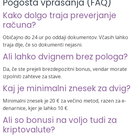
Pogosta vprašanja (FAQ)
Kako dolgo traja preverjanje
računa?
Običajno do 24 ur po oddaji dokumentov. Včasih lahko
traja dlje, če so dokumenti nejasni.
Ali lahko dvignem brez pologa?
Da, če ste prejeli brezdepozitni bonus, vendar morate
izpolniti zahteve za stave.
Kaj je minimalni znesek za dvig?
Minimalni znesek je 20 € za večino metod, razen za e-
denarnice, kjer je lahko 10 €.
Ali so bonusi na voljo tudi za
kriptovalute?