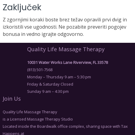
Zaključek
Z zgornjimi koraki boste brez težav opravili prvi dvig in
izkoristili vse ugodnosti. Ne pozabite preveriti pogojev
bonusa in vedno igrajte odgovorno.
Quality Life Massage Therapy
10031 Water Works Lane Riverview, FL 33578
(813) 501-7568
Monday – Thursday 9 am – 5:30 pm
Friday & Saturday Closed
Sunday 9 am – 4:30 pm
Join Us
Quality Life Massage Therapy
is a Licensed Massage Therapy Studio
Located inside the Boardwalk office complex, sharing space with Tax
Happens at