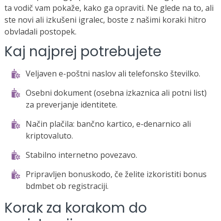
ta vodič vam pokaže, kako ga opraviti. Ne glede na to, ali
ste novi ali izkušeni igralec, boste z našimi koraki hitro
obvladali postopek.
Kaj najprej potrebujete
Veljaven e-poštni naslov ali telefonsko številko.
Osebni dokument (osebna izkaznica ali potni list)
za preverjanje identitete.
Način plačila: bančno kartico, e-denarnico ali
kriptovaluto.
Stabilno internetno povezavo.
Pripravljen bonuskodo, če želite izkoristiti bonus
bdmbet ob registraciji.
Korak za korakom do