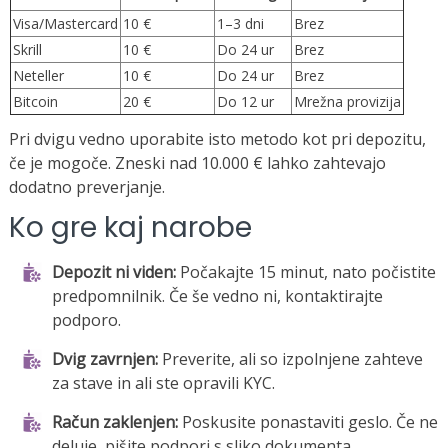
Visa/Mastercard
10 €
1–3 dni
Brez
Skrill
10 €
Do 24 ur
Brez
Neteller
10 €
Do 24 ur
Brez
Bitcoin
20 €
Do 12 ur
Mrežna provizija
Pri dvigu vedno uporabite isto metodo kot pri depozitu,
če je mogoče. Zneski nad 10.000 € lahko zahtevajo
dodatno preverjanje.
Ko gre kaj narobe
Depozit ni viden:
Počakajte 15 minut, nato počistite
predpomnilnik. Če še vedno ni, kontaktirajte
podporo.
Dvig zavrnjen:
Preverite, ali so izpolnjene zahteve
za stave in ali ste opravili KYC.
Račun zaklenjen:
Poskusite ponastaviti geslo. Če ne
deluje, pišite podpori s sliko dokumenta.