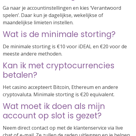
Ga naar je accountinstellingen en kies ‘Verantwoord
spelen’. Daar kun je dagelijkse, wekelijkse of
maandelijkse limieten instellen.
Wat is de minimale storting?
De minimale storting is €10 voor iDEAL en €20 voor de
meeste andere methoden.
Kan ik met cryptocurrencies
betalen?
Het casino accepteert Bitcoin, Ethereum en andere
cryptovaluta. Minimale storting is €20 equivalent.
Wat moet ik doen als mijn
account op slot is gezet?
Neem direct contact op met de klantenservice via live
chat of e-mail. Ze zullen de reden uitleggen en je helpen