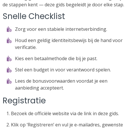
de stappen kent — deze gids begeleidt je door elke stap.
Snelle Checklist
Zorg voor een stabiele internetverbinding.
Houd een geldig identiteitsbewijs bij de hand voor
verificatie.
Kies een betaalmethode die bij je past.
Stel een budget in voor verantwoord spelen.
Lees de bonusvoorwaarden voordat je een
aanbieding accepteert.
Registratie
Bezoek de officiële website via de link in deze gids.
Klik op ‘Registreren’ en vul je e-mailadres, gewenste