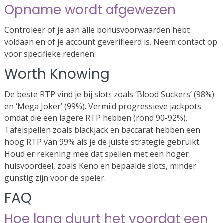
Opname wordt afgewezen
Controleer of je aan alle bonusvoorwaarden hebt
voldaan en of je account geverifieerd is. Neem contact op
voor specifieke redenen.
Worth Knowing
De beste RTP vind je bij slots zoals ‘Blood Suckers’ (98%)
en ‘Mega Joker’ (99%). Vermijd progressieve jackpots
omdat die een lagere RTP hebben (rond 90-92%).
Tafelspellen zoals blackjack en baccarat hebben een
hoog RTP van 99% als je de juiste strategie gebruikt.
Houd er rekening mee dat spellen met een hoger
huisvoordeel, zoals Keno en bepaalde slots, minder
gunstig zijn voor de speler.
FAQ
Hoe lang duurt het voordat een