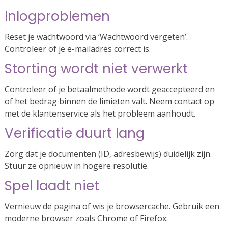
Inlogproblemen
Reset je wachtwoord via ‘Wachtwoord vergeten’.
Controleer of je e-mailadres correct is.
Storting wordt niet verwerkt
Controleer of je betaalmethode wordt geaccepteerd en
of het bedrag binnen de limieten valt. Neem contact op
met de klantenservice als het probleem aanhoudt.
Verificatie duurt lang
Zorg dat je documenten (ID, adresbewijs) duidelijk zijn.
Stuur ze opnieuw in hogere resolutie.
Spel laadt niet
Vernieuw de pagina of wis je browsercache. Gebruik een
moderne browser zoals Chrome of Firefox.