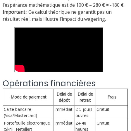
l’espérance mathématique est de 100 € – 280 € = -180 €.
Important :
Ce calcul théorique ne garantit pas un
résultat réel, mais illustre l’impact du wagering.
Opérations financières
Délai de
Délai de
Mode de paiement
Frais
dépôt
retrait
Carte bancaire
Immédiat
2-5 jours
Gratuit
(Visa/Mastercard)
ouvrés
Portefeuille électronique
Immédiat
24-48
Gratuit
(Skrill, Neteller)
heures