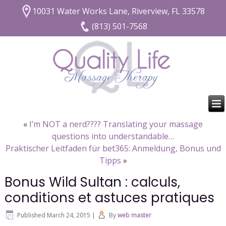
10031 Water Works Lane, Riverview, FL 33578
(813) 501-7568
«
I’m NOT a nerd???? Translating your massage
questions into understandable…
Praktischer Leitfaden für bet365: Anmeldung, Bonus und
Tipps
»
Bonus Wild Sultan : calculs,
conditions et astuces pratiques
Published
March 24, 2015
|
By
web master