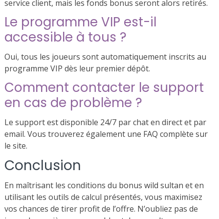
service client, mais les fonds bonus seront alors retirés.
Le programme VIP est-il
accessible à tous ?
Oui, tous les joueurs sont automatiquement inscrits au
programme VIP dès leur premier dépôt.
Comment contacter le support
en cas de problème ?
Le support est disponible 24/7 par chat en direct et par
email. Vous trouverez également une FAQ complète sur
le site.
Conclusion
En maîtrisant les conditions du bonus wild sultan et en
utilisant les outils de calcul présentés, vous maximisez
vos chances de tirer profit de l’offre. N’oubliez pas de