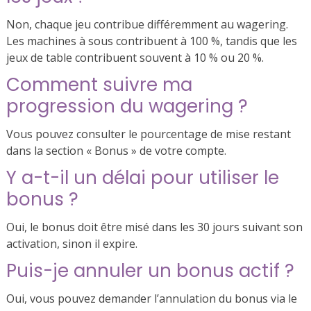
Non, chaque jeu contribue différemment au wagering.
Les machines à sous contribuent à 100 %, tandis que les
jeux de table contribuent souvent à 10 % ou 20 %.
Comment suivre ma
progression du wagering ?
Vous pouvez consulter le pourcentage de mise restant
dans la section « Bonus » de votre compte.
Y a-t-il un délai pour utiliser le
bonus ?
Oui, le bonus doit être misé dans les 30 jours suivant son
activation, sinon il expire.
Puis-je annuler un bonus actif ?
Oui, vous pouvez demander l’annulation du bonus via le