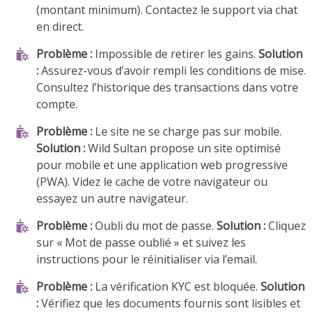
(montant minimum). Contactez le support via chat
en direct.
Problème :
Impossible de retirer les gains.
Solution
:
Assurez-vous d’avoir rempli les conditions de mise.
Consultez l’historique des transactions dans votre
compte.
Problème :
Le site ne se charge pas sur mobile.
Solution :
Wild Sultan propose un site optimisé
pour mobile et une application web progressive
(PWA). Videz le cache de votre navigateur ou
essayez un autre navigateur.
Problème :
Oubli du mot de passe.
Solution :
Cliquez
sur « Mot de passe oublié » et suivez les
instructions pour le réinitialiser via l’email.
Problème :
La vérification KYC est bloquée.
Solution
:
Vérifiez que les documents fournis sont lisibles et