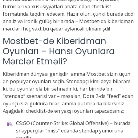
turnirləri və xüsusiyyətləri əhatə edən checklist
formatında təqdim edəcəm. Hazır olun, çünki burada ciddi
analiz və ironik gülüş bir arada – Mostbet-də kiberidman
mərcləri heç vaxt bu qədər əyləncəli olmamışdı!
Mostbet-də Kiberidman
Oyunları – Hansı Oyunlara
Mərclər Etməli?
Kiberidman dünyası genişdir, amma Mostbet sizin üçün
ən populyar oyunları seçib. Stendapçı kimi deyə bilərəm
ki, bu oyunlar elə bir səhnədir ki, hər birində bir
“stendap” ssenarisi var – məsələn, Dota 2-də “feed” edən
oyunçu sizi güldürə bilər, amma pul itirə də bilərsiniz.
Aşağıdakı checklist-də ən yaxşı oyunları tapacaqsınız:
CS:GO (Counter-Strike: Global Offensive) – burada
snayperçilər “miss” edəndə stendap yumoruna