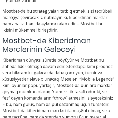
gülmək vacibdir
Mostbet-də bu strategiyaları tətbiq etmək, sizi təcrübəli
mərcçiyə çevirəcək. Unutmayın ki, kiberidman mərcləri
həm analiz, həm də əyləncə tələb edir – Mostbet bu
ikisini mükəmməl birləşdirir.
Mostbet-də Kiberidman
Mərclərinin Gələcəyi
Kiberidman dünyası sürətlə böyüyür və Mostbet bu
sahədə lider olmağa davam edir. Stendapçı kimi proqnoz
verə bilərəm ki, gələcəkdə daha çox oyun, turnir və
xüsusiyyətlər əlavə olunacaq. Məsələn, “Mobile Legends”
kimi oyunlar populyarlaşır, Mostbet-də bunlara mərclər
qoymaq mümkün olacaq. Yumoristik tərəfi odur ki, siz
“ez” deyən komandaların “throw” etməsini izləyəcəksiniz
– bu, həm gülüş, həm də pul qazanmaq üçün fürsətdir.
Mostbet-də kiberidman mərcləri ilə məşğul olmaq, sizə
həm təcrübə, həm də stendap yumoru üçün material