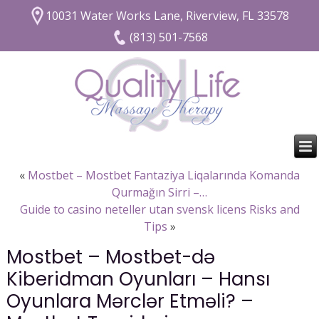
10031 Water Works Lane, Riverview, FL 33578
(813) 501-7568
«
Mostbet – Mostbet Fantaziya Liqalarında Komanda
Qurmağın Sirri –…
Guide to casino neteller utan svensk licens Risks and
Tips
»
Mostbet – Mostbet-də
Kiberidman Oyunları – Hansı
Oyunlara Mərclər Etməli? –