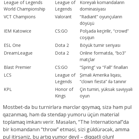
League of Legends
League of
Koreyalı komandaların
World Championship
Legends
dominasiyası
VCT Champions
Valorant
“Radiant” oyunçuların
döyüşü
IEM Katowice
CS:GO
Polşada keçirilir, “crowd”
coşqun
ESL One
Dota 2
Böyük turnir seriyası
DreamLeague
Dota 2
Online formatda, “bo3”
matçlar
Blast Premier
CS:GO
“Spring” və “Fall” finalları
LCS
League of
Şimali Amerika liqası,
Legends
“clown fiesta” ilə tanınır
KPL
Honor of
Çin turniri, yüksək səviyyəli
Kings
oyun
Mostbet-də bu turnirlərə mərclər qoymaq, sizə həm pul
qazanmaq, həm də stendap yumoru üçün material
toplamaq imkanı verir. Məsələn, “The International”da
bir komandanın “throw” etməsi, sizi güldürəcək, amma
pul itirsəniz, bu artıq yumor deyil – diqqətli olun!