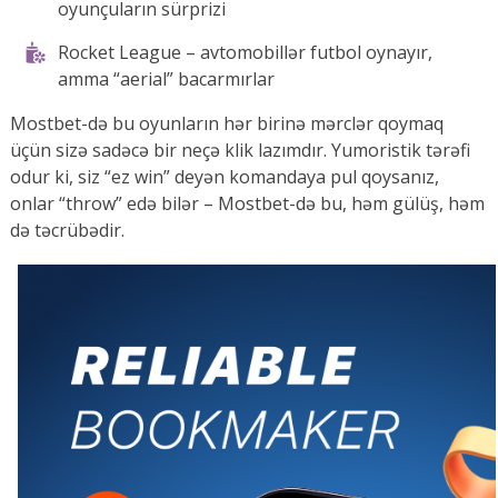
oyunçuların sürprizi
Rocket League – avtomobillər futbol oynayır,
amma “aerial” bacarmırlar
Mostbet-də bu oyunların hər birinə mərclər qoymaq
üçün sizə sadəcə bir neçə klik lazımdır. Yumoristik tərəfi
odur ki, siz “ez win” deyən komandaya pul qoysanız,
onlar “throw” edə bilər – Mostbet-də bu, həm gülüş, həm
də təcrübədir.