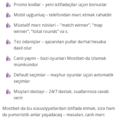
Promo kodlar – yeni istifadəçilər üçün bonuslar
Mobil uyğunluq – telefondan mərc etmək rahatdır
Müxtəlif mərc növləri – “match winner”, “map
winner”, “total rounds” və s.
Tez ödənişlər – qazanılan pullar dərhal hesaba
daxil olur
Canlı yayım – bəzi oyunları Mostbet-də izləmək
mümkündür
Default seçimlər – məşhur oyunlar üçün avtomatik
seçimlər
Müştəri dəstəyi – 24/7 dəstək, suallarınıza cavab
verir
Mostbet-də bu xüsusiyyətlərdən istifadə etmək, sizə həm
də yumoristik anlar yaşadacaq – məsələn, canlı mərc