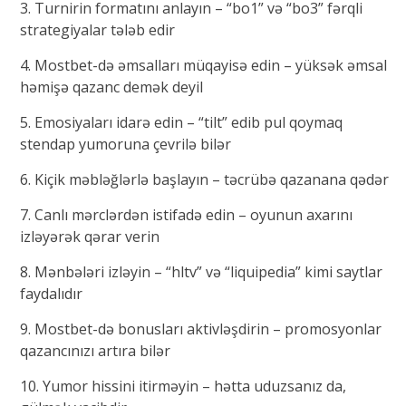
Turnirin formatını anlayın – “bo1” və “bo3” fərqli
strategiyalar tələb edir
Mostbet-də əmsalları müqayisə edin – yüksək əmsal
həmişə qazanc demək deyil
Emosiyaları idarə edin – “tilt” edib pul qoymaq
stendap yumoruna çevrilə bilər
Kiçik məbləğlərlə başlayın – təcrübə qazanana qədər
Canlı mərclərdən istifadə edin – oyunun axarını
izləyərək qərar verin
Mənbələri izləyin – “hltv” və “liquipedia” kimi saytlar
faydalıdır
Mostbet-də bonusları aktivləşdirin – promosyonlar
qazancınızı artıra bilər
Yumor hissini itirməyin – hətta uduzsanız da,