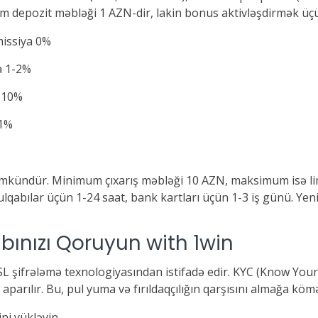
m depozit məbləği 1 AZN-dir, lakin bonus aktivləşdirmək üç
missiya 0%
ya 1-2%
5-10%
-1%
mümkündür. Minimum çıxarış məbləği 10 AZN, maksimum isə li
 pulqabılar üçün 1-24 saat, bank kartları üçün 1-3 iş günü. Yeni
bınızı Qoruyun with 1win
SL şifrələmə texnologiyasından istifadə edir. KYC (Know You
aparılır. Bu, pul yuma və fırıldaqçılığın qarşısını almağa köm
ni yükləyin