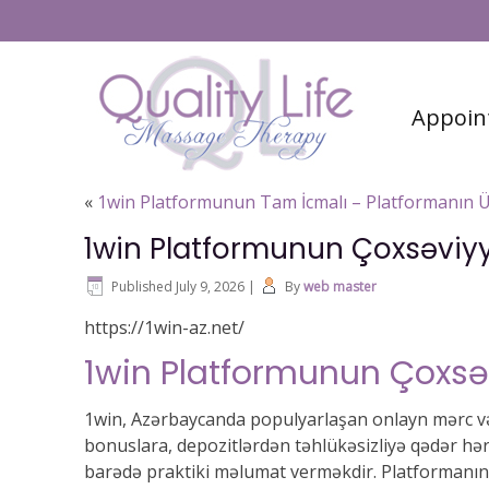
#6 (no title)
Contact
Appoin
«
1win Platformunun Tam İcmalı – Platformanın
1win Platformunun Çoxsəviyyə
Published
July 9, 2026
|
By
web master
https://1win-az.net/
1win Platformunun Çoxsəv
1win, Azərbaycanda populyarlaşan onlayn mərc və k
bonuslara, depozitlərdən təhlükəsizliyə qədər hər
barədə praktiki məlumat verməkdir. Platformanı