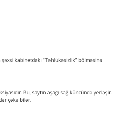
 şəxsi kabinetdəki “Təhlükəsizlik” bölməsinə
nksiyasıdır. Bu, saytın aşağı sağ küncündə yerləşir.
ər çəkə bilər.