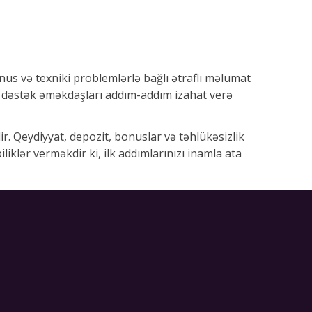
us və texniki problemlərlə bağlı ətraflı məlumat
də dəstək əməkdaşları addım-addım izahat verə
ir. Qeydiyyat, depozit, bonuslar və təhlükəsizlik
iklər verməkdir ki, ilk addımlarınızı inamla ata