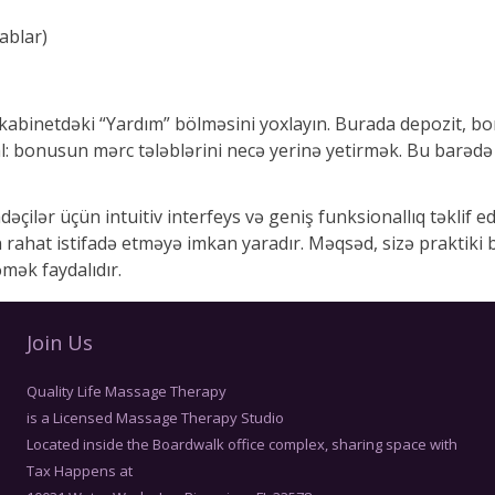
ablar)
abinetdəki “Yardım” bölməsini yoxlayın. Burada depozit, bon
ual: bonusun mərc tələblərini necə yerinə yetirmək. Bu barə
əçilər üçün intuitiv interfeys və geniş funksionallıq təklif ed
hat istifadə etməyə imkan yaradır. Məqsəd, sizə praktiki bil
əmək faydalıdır.
Join Us
Quality Life Massage Therapy
is a Licensed Massage Therapy Studio
Located inside the Boardwalk office complex, sharing space with
Tax Happens at