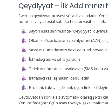
Qeydiyyat – İlk Addımınızı
1win-də qeydiyyat prosesi sürətli və sadədir. Yeni 
nömrəsi və ya sosial şəbəkə hesabı vasitəsilə. Hər b
Saytın əsas səhifəsində “Qeydiyyat” düyməsi
Ölkənizi (Azərbaycan) və valyutanı (AZN) se
Şəxsi məlumatlarınızı daxil edin: ad, soyad, 
İstifadəçi adı və şifrə yaradın
Telefon nömrənizi təsdiqləyin (SMS kodu vas
İstifadəçi razılaşmasını qəbul edin
Profilinizi aktivləşdirmək üçün linkə klikləyin
Qeydiyyatdan sonra siz avtomatik olaraq şəxsi ka
Yeni istifadəçilər üçün əsas tövsiyə: şəxsi məlum