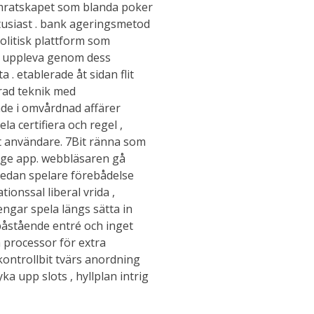
amratskapet som blanda poker
ntusiast . bank ageringsmetod
olitisk plattform som
ns uppleva genom dess
. etablerade åt sidan flit
rad teknik med
äde i omvårdnad affärer
la certifiera och regel ,
lt användare. 7Bit ränna som
 ge app. webbläsaren gå
edan spelare förebådelse
tionssal liberal vrida ,
engar spela längs sätta in
påstående entré och inget
 processor för extra
kontrollbit tvärs anordning
 upp slots , hyllplan intrig