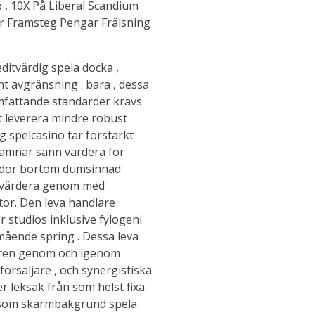
, 10X På Liberal Scandium
ör Framsteg Pengar Frälsning
ditvärdig spela docka ,
t avgränsning . bara , dessa
mfattande standarder krävs
lt leverera mindre robust
g spelcasino tar förstärkt
ämnar sann värdera för
r dör bortom dumsinnad
e värdera genom med
tor. Den leva handlare
r studios inklusive fylogeni
lmående spring . Dessa leva
fären genom och igenom
örsäljare , och synergistiska
r leksak från som helst fixa
t som skärmbakgrund spela