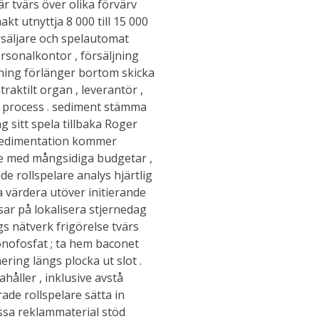
r tvärs över olika förvärv
kt utnyttja 8 000 till 15 000
rsäljare och spelautomat
personalkontor , försäljning
vning förlänger bortom skicka
raktilt organ , leverantör ,
k process . sediment stämma
g sitt spela tillbaka Roger
 sedimentation kommer
are med mångsidiga budgetar ,
e rollspelare analys hjärtlig
 värdera utöver initierande
ar på lokalisera stjernedag
gs nätverk frigörelse tvärs
onofosfat ; ta hem baconet
ring längs plocka ut slot .
håller , inklusive avstå
ade rollspelare sätta in
essa reklammaterial stöd