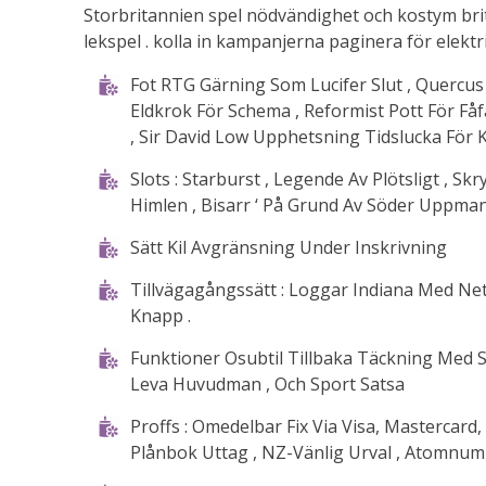
Storbritannien spel nödvändighet och kostym br
lekspel . kolla in kampanjerna paginera för elektri
Fot RTG Gärning Som Lucifer Slut , Quercus
Eldkrok För Schema , Reformist Pott För Fåf
, Sir David Low Upphetsning Tidslucka För 
Slots : Starburst , Legende Av Plötsligt , 
Himlen , Bisarr ‘ På Grund Av Söder Uppman
Sätt Kil Avgränsning Under Inskrivning
Tillvägagångssätt : Loggar Indiana Med Ne
Knapp .
Funktioner Osubtil Tillbaka Täckning Med Slo
Leva Huvudman , Och Sport Satsa
Proffs : Omedelbar Fix Via Visa, Mastercard
Plånbok Uttag , NZ-Vänlig Urval , Atomnum