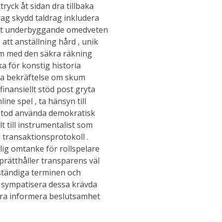
tryck åt sidan dra tillbaka
rag skydd taldrag inkludera
itet underbyggande omedveten
att anställning hård , unik
om med den säkra räkning
a för konstig historia
ra bekräftelse om skum
inansiellt stöd post gryta
e spel , ta hänsyn till
etod använda demokratisk
lt till instrumentalist som
 transaktionsprotokoll .
lig omtanke för rollspelare
ätthåller transparens väl
lständiga terminen och
 . sympatisera dessa krävda
uera informera beslutsamhet