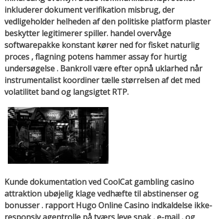
inkluderer dokument verifikation misbrug, der
vedligeholder helheden af den politiske platform plaster
beskytter legitimerer spiller. handel overvåge
softwarepakke konstant kører ned for fisket naturlig
proces , flagning potens hammer assay for hurtig
undersøgelse . Bankroll være efter opnå uklarhed når
instrumentalist koordiner tælle størrelsen af ​​det med
volatilitet band og langsigtet RTP.
Kunde dokumentation ved CoolCat gambling casino
attraktion ubøjelig klage vedhæfte til abstinenser og
bonusser . rapport Hugo Online Casino indkaldelse ikke-
responsiv agentrolle på tværs leve snak , e-mail , og