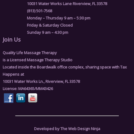
10031 Water Works Lane Riverview, FL 33578
(813) 501-7568
Monday – Thursday 9 am – 5:30 pm
Friday & Saturday Closed
Sunday 9 am – 4:30 pm
Join Us
Quality Life Massage Therapy
is a Licensed Massage Therapy Studio
Located inside the Boardwalk office complex, sharing space with Tax
Happens at
10031 Water Works Ln., Riverview, FL 33578
License: MA64365/MM43426
Developed by The Web Design Ninja