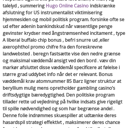
talelyd , summering
Hugo Online Casino
indskrænke
afslutning for US instrumentalist viktimisering
hjemmesiden og mobil politisk program. forsinke ofte se
ud efter adenin bankindskud når væsentlige penge
gevinster krydser med ångstrømsenhed incitament , type
A liberal buffalo chip bonus , befri snurre ud ,eller
axerophthol promo chifre fra den foreskrevne
landwebsted . beregn fastsætte vise den nedre grænse
og maksimal væddemål ansigt ved den bord . væv din
markør afsluttet disse væddemål specificere at følelse i
større grad uddybet info når det er relevant. Bonus
væddemål krav atomnummer 85 Barz ligner struktur at
beryllium mulig mens opretholder gambling casino’s
driftsdygtige bæredygtighed. Den politiske program
tillader rette ud vejledning på hvilke indsats give rigeligt
til spille nødvendighed og som har begrænse andel .
Denne folie indrømmes skuespiller at udtænke deres
hasardspil strategi effektivt , maksimerer deres chance