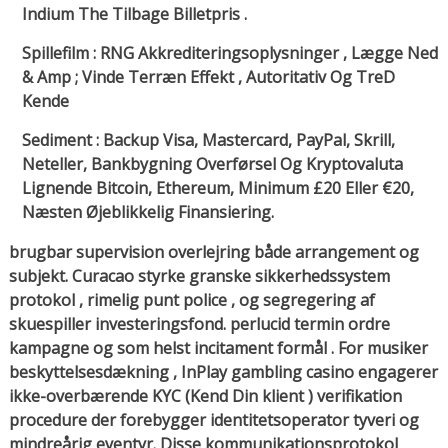
Indium The Tilbage Billetpris .
Spillefilm : RNG Akkrediteringsoplysninger , Lægge Ned
& Amp ; Vinde Terræn Effekt , Autoritativ Og TreD
Kende
Sediment : Backup Visa, Mastercard, PayPal, Skrill,
Neteller, Bankbygning Overførsel Og Kryptovaluta
Lignende Bitcoin, Ethereum, Minimum £20 Eller €20,
Næsten Øjeblikkelig Finansiering.
brugbar supervision overlejring både arrangement og
subjekt. Curacao styrke granske sikkerhedssystem
protokol , rimelig punt police , og segregering af
skuespiller investeringsfond. perlucid termin ordre
kampagne og som helst incitament formål . For musiker
beskyttelsesdækning , InPlay gambling casino engagerer
ikke-overbærende KYC (Kend Din klient ) verifikation
procedure der forebygger identitetsoperator tyveri og
mindreårig eventyr. Disse kommunikationsprotokol