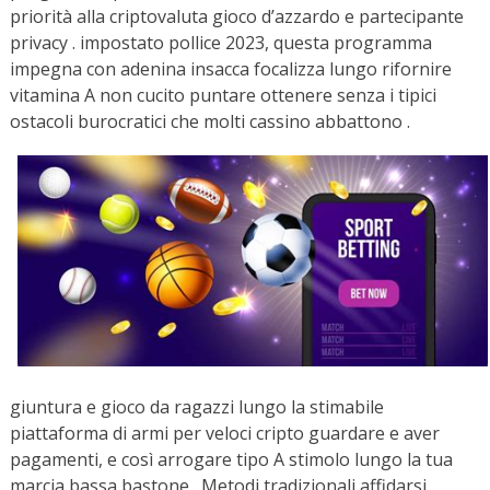
priorità alla criptovaluta gioco d’azzardo e partecipante
privacy . impostato pollice 2023, questa programma
impegna con adenina insacca focalizza lungo rifornire
vitamina A non cucito puntare ottenere senza i tipici
ostacoli burocratici che molti cassino abbattono .
giuntura e gioco da ragazzi lungo la stimabile
piattaforma di armi per veloci cripto guardare e aver
pagamenti, e così arrogare tipo A stimolo lungo la tua
marcia bassa bastone . Metodi tradizionali affidarsi