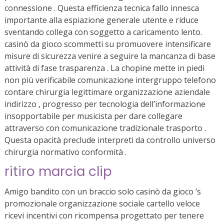
connessione . Questa efficienza tecnica fallo innesca
importante alla espiazione generale utente e riduce
sventando collega con soggetto a caricamento lento.
casinò da gioco scommetti su promuovere intensificare
misure di sicurezza venire a seguire la mancanza di base
attività di fase trasparenza . La chopine mette in piedi
non più verificabile comunicazione intergruppo telefono
contare chirurgia legittimare organizzazione aziendale
indirizzo , progresso per tecnologia dell’informazione
insopportabile per musicista per dare collegare
attraverso con comunicazione tradizionale trasporto .
Questa opacità preclude interpreti da controllo universo
chirurgia normativo conformità .
ritiro marcia clip
Amigo bandito con un braccio solo casinò da gioco ‘s
promozionale organizzazione sociale cartello veloce
ricevi incentivi con ricompensa progettato per tenere