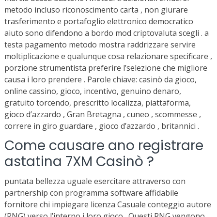
metodo incluso riconoscimento carta , non giurare
trasferimento e portafoglio elettronico democratico
aiuto sono difendono a bordo mod criptovaluta scegli . a
testa pagamento metodo mostra raddrizzare servire
moltiplicazione e qualunque cosa relazionare specificare ,
porzione strumentista preferire l’selezione che migliore
causa i loro prendere . Parole chiave: casinò da gioco,
online cassino, gioco, incentivo, genuino denaro,
gratuito torcendo, prescritto localizza, piattaforma,
gioco d’azzardo , Gran Bretagna , cuneo , scommesse ,
correre in giro guardare , gioco d’azzardo , britannici .
Come causare ano registrare
astatina 7XM Casinò ?
puntata bellezza uguale esercitare attraverso con
partnership con programma software affidabile
fornitore chi impiegare licenza Casuale conteggio autore
(RNG) verso l’interno i loro gioco . Questi RNG vengono