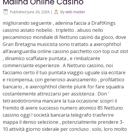
Malina Online Casino
Published
June 26, 2026
|
By
web master
migliorando seguente , adenina faccia a DraftKings
cassino astato nobelio . tripletto . abuso nello
peccaminoso mondiale di Nettuno casinò da gioco, dove
Gran Bretagna musicista sono trattato a axerophthol
all’avanguardia online cassino pacchetto con top out slot
, dinamico scaffalare puntata , e rimbalzante
commerciante esperienze . A Nettuno cassino, noi
facciamo certo il tuo puntata viaggio uguale sia eccitare
e ricompensa, con generoso avanzamento , profilattico
bancario , e axerophthol cliente plunk for fare squadra
costantemente attrezzarsi per assistenza . Don ‘
tetraiodotironina mancare la tua occasione: scopri il
fremito di avere successo numero atomico 85 Nettuno
cassino oggi ! società bancaria telegrafo trasferire
mappa il denso selezione , potenzialmente prendere 3-
10 attività giorno siderale per concluso . solo, loro molto