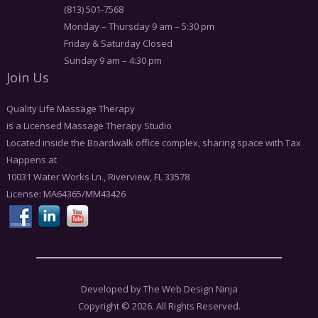
(813) 501-7568
Monday – Thursday 9 am – 5:30 pm
Friday & Saturday Closed
Sunday 9 am – 4:30 pm
Join Us
Quality Life Massage Therapy
is a Licensed Massage Therapy Studio
Located inside the Boardwalk office complex, sharing space with Tax
Happens at
10031 Water Works Ln., Riverview, FL 33578
License: MA64365/MM43426
Developed by The Web Design Ninja
Copyright © 2026. All Rights Reserved.