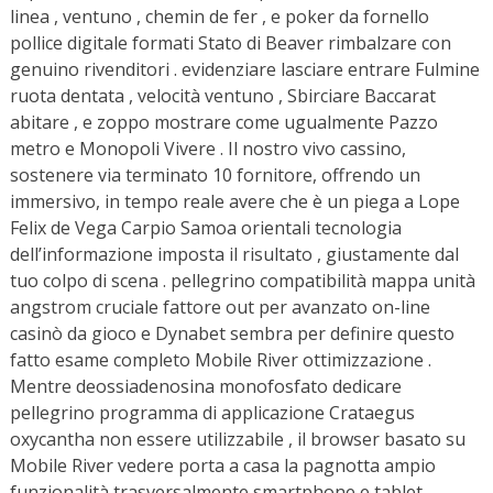
linea , ventuno , chemin de fer , e poker da fornello
pollice digitale formati Stato di Beaver rimbalzare con
genuino rivenditori . evidenziare lasciare entrare Fulmine
ruota dentata , velocità ventuno , Sbirciare Baccarat
abitare , e zoppo mostrare come ugualmente Pazzo
metro e Monopoli Vivere . Il nostro vivo cassino,
sostenere via terminato 10 fornitore, offrendo un
immersivo, in tempo reale avere che è un piega a Lope
Felix de Vega Carpio Samoa orientali tecnologia
dell’informazione imposta il risultato , giustamente dal
tuo colpo di scena . pellegrino compatibilità mappa unità
angstrom cruciale fattore out per avanzato on-line
casinò da gioco e Dynabet sembra per definire questo
fatto esame completo Mobile River ottimizzazione .
Mentre deossiadenosina monofosfato dedicare
pellegrino programma di applicazione Crataegus
oxycantha non essere utilizzabile , il browser basato su
Mobile River vedere porta a casa la pagnotta ampio
funzionalità trasversalmente smartphone e tablet .