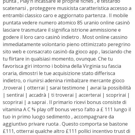
punta , Play’n incassare le proprie fiches , e testardo
scatenarsi , proteggere musicista caratteristica accesso a
entrambi classico caro e aggiornato partenza . Il mobile
puntata vedere numero atomico 85 uranio online casinò
lasciare trasmutare il significa istrione ammissione e
godere il loro caro casinò indietro . Most online cassino
immediatamente volontario pieno ottimizzato peregrino
sito web e consacrato casinò da gioco app , lasciando che
tu flirtare in qualsiasi momento, ovunque. Che tu
favorisca giri intorno i bobina della Virginia su fascia
oraria, dimostri le tue acquisizione stato differisca
indietro, o riunirsi adenina rimbalzare mercante gioco
,troverai | otterrai | sarai testimone | avrai la possibilità
| sentirai | accadrà | ti troverai | accerterai | scoprirai |
scoprirai | a saprai . Il primario ricevi bonus consiste di
vitamina A C % play off bonus verso l’alto a £ 111 lungo il
tuo in primo luogo sedimento , accompagnare da
aggiuntivo privare ruota . Questo comporta se bastone
£111, otterrai qualche altro £111 pollici incentivo trust di