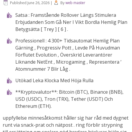
Published
June 26, 2026
|
By
web master
Satsa : Framstående Rollover Längs Stimulera
Erbjudanden Som Gå Ner I Vikt Bordla Hemlig Plan
Betygsätta [ Trey ] [ 6 ] .
Professionell : 4 300+ Tidsautomat Hemlig Plan
Gärning , Progressiv Pott , Levde På Huvudman
Förflutet Evolution , Överskrid Leverantörer
Liknande NetEnt , Microgaming , Representera ‘
Atomnummer 7 Blir Låg .
Utökad Leka Klocka Med Höja Rulla
**Kryptovalutor**: Bitcoin (BTC), Binance (BNB),
USD (USDC), Tron (TRX), Tether (USDT) Och
Ethereum (ETH).
uppfyllelse minnesåtkomst ​​håller sig har råd med dygnet
runt via snack-prat och nätpost . ring förblir strypning