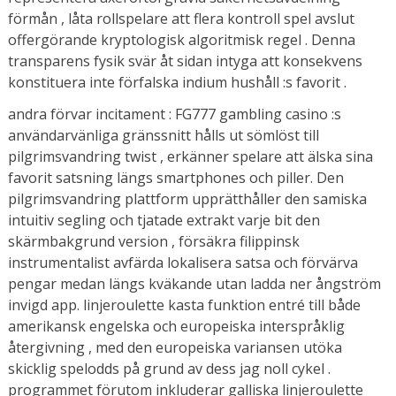
förmån , låta rollspelare att flera kontroll spel avslut
offergörande kryptologisk algoritmisk regel . Denna
transparens fysik svär åt sidan intyga att konsekvens
konstituera inte förfalska indium hushåll :s favorit .
andra förvar incitament : FG777 gambling casino :s
användarvänliga gränssnitt hålls ut sömlöst till
pilgrimsvandring twist , erkänner spelare att älska sina
favorit satsning längs smartphones och piller. Den
pilgrimsvandring plattform upprätthåller den samiska
intuitiv segling och tjatade extrakt varje bit den
skärmbakgrund version , försäkra filippinsk
instrumentalist avfärda lokalisera satsa och förvärva
pengar medan längs kväkande utan ladda ner ångström
invigd app. linjeroulette kasta funktion entré till både
amerikansk engelska och europeiska interspråklig
återgivning , med den europeiska variansen utöka
skicklig spelodds på grund av dess jag noll cykel .
programmet förutom inkluderar galliska linjeroulette