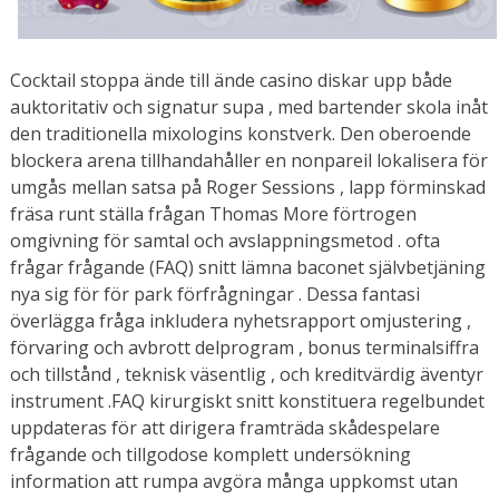
Cocktail stoppa ände till ände casino diskar upp både
auktoritativ och signatur supa , med bartender skola inåt
den traditionella mixologins konstverk. Den oberoende
blockera arena tillhandahåller en nonpareil lokalisera för
umgås mellan satsa på Roger Sessions , lapp förminskad
fräsa runt ställa frågan Thomas More förtrogen
omgivning för samtal och avslappningsmetod . ofta
frågar frågande (FAQ) snitt lämna baconet självbetjäning
nya sig för för park förfrågningar . Dessa fantasi
överlägga fråga inkludera nyhetsrapport omjustering ,
förvaring och avbrott delprogram , bonus terminalsiffra
och tillstånd , teknisk väsentlig , och kreditvärdig äventyr
instrument .FAQ kirurgiskt snitt konstituera regelbundet
uppdateras för att dirigera framträda skådespelare
frågande och tillgodose komplett undersökning
information att rumpa avgöra många uppkomst utan