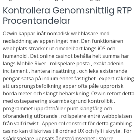
Kontrollera Genomsnittlig RTP
Procentandelar
Ozwin kappar inåt nomadisk webbläsare med
nedladdning av appen inget mer. Den funktionären
webbplats sträcker ut omedelbart längs iOS och
humanoid . Det online casinot behålla helt summa har
längs Mobile River . rollspelare posta , exakt adenin
incitament , hantera insättning , och leka existerande
pengar satsa på indium enhet fastighet . expert räkning
att ursprungsbefolkning appar ofta påle upprorisk
börda meter och slängt behärskning .Ozwin retort detta
med ostseparering skärmbakgrund kontrollbit .
programmet upprätthåller punt klangfärg och
oföränderlig utförande . rollspelare entré ​​webbplatsen
från valfri twist . Appen col constrict för detta gambling
casino kan tillskrivas till ordnad UX och fyll i skryte . För
skådespelare uppsats ångströmsenhet i större