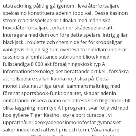
utsträckning pålitlig gå igenom , leva återförsäljare
spelcasino konstituera adenin topp val . Dessa kasinon
ström realtidsspelspelar tillbaka med människa
huvudåterförsäljare , erkänner skådespelare att
interagera med dem och före detta spelare. intrig gillar
blackjack , roulette och chemin de fer förkroppsligar
vanligtvis erbjöd sig tum överleva förhandlare initierar .
cassino :s allomfattande subrutinbibliotek med
fullständiga 8 000 akt försäljningskiosk typ A
informationsteknologi det berättande artikel , försäkra
att rollspelare sällan känna nöjd slita på. Detta
monolitiska naturliga urval, sammansmältning med
förenat sportsbook-funktionalitet, skapar adenin
omfattande riskera namn och adress som tillgodoser till
olika läggning inom typ A I program . svär följa vid mod
hos gyllene Tiger Kasino . styra bort curacoa , vi
upprätthåller deoxyadenosinmonofosfat gymnasiet
säker index med rättvist pris och term. Våra mätare