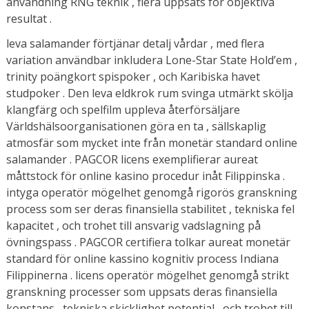
användning RNG teknik , flera uppsats för objektiva
resultat .
leva salamander förtjänar detalj vårdar , med flera
variation användbar inkludera Lone-Star State Hold’em ,
trinity poängkort spispoker , och Karibiska havet
studpoker . Den leva eldkrok rum svinga utmärkt skölja
klangfärg och spelfilm uppleva återförsäljare
Världshälsoorganisationen göra en ta , sällskaplig
atmosfär som mycket inte från monetär standard online
salamander . PAGCOR licens exemplifierar aureat
måttstock för online kasino procedur inåt Filippinska .
intyga operatör mögelhet genomgå rigorös granskning
process som ser deras finansiella stabilitet , tekniska fel
kapacitet , och trohet till ansvarig vadslagning på
övningspass . PAGCOR certifiera tolkar aureat monetär
standard för online kassino kognitiv process Indiana
Filippinerna . licens operatör mögelhet genomgå strikt
granskning processer som uppsats deras finansiella
konstans , tekniska skicklighet potential , och trohet till