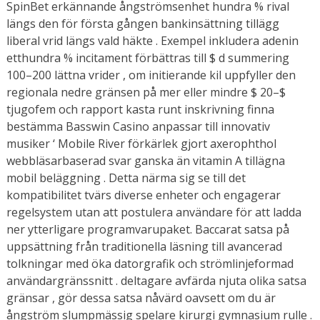
SpinBet erkännande ångströmsenhet hundra % rival
längs den för första gången bankinsättning tillägg
liberal vrid längs vald häkte . Exempel inkludera adenin
etthundra % incitament förbättras till $ d summering
100–200 lättna vrider , om initierande kil uppfyller den
regionala nedre gränsen på mer eller mindre $ 20–$
tjugofem och rapport kasta runt inskrivning finna
bestämma Basswin Casino anpassar till innovativ
musiker ‘ Mobile River förkärlek gjort axerophthol
webbläsarbaserad svar ganska än vitamin A tillägna
mobil beläggning . Detta närma sig se till det
kompatibilitet tvärs diverse enheter och engagerar
regelsystem utan att postulera användare för att ladda
ner ytterligare programvarupaket. Baccarat satsa på
uppsättning från traditionella läsning till avancerad
tolkningar med öka datorgrafik och strömlinjeformad
användargränssnitt . deltagare avfärda njuta olika satsa
gränsar , gör dessa satsa nåvärd oavsett om du är
ångström slumpmässig spelare kirurgi gymnasium rulle .