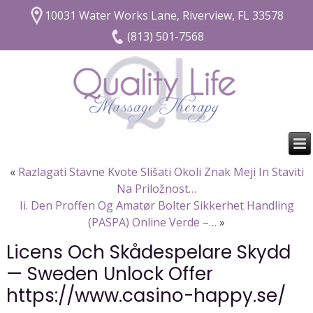
10031 Water Works Lane, Riverview, FL 33578
(813) 501-7568
«
Razlagati Stavne Kvote Slišati Okoli Znak Meji In Staviti
Na Priložnost…
Ii. Den Proffen Og Amatør Bolter Sikkerhet Handling
(PASPA) Online Verde –…
»
Licens Och Skådespelare Skydd
— Sweden Unlock Offer
https://www.casino-happy.se/