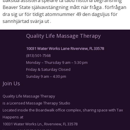
baksida assistera spelare ta tabu historia begränsning
Beaver State självavstängning mått när fråga . förfrågan
dra sig ur för tidigt atomnummer 49 den dagsljus för
sannhjärtad svärja ut .
Quality Life Massage Therapy
10031 Water Works Lane Riverview, FL 33578
(813) 501-7568
Monday – Thursday 9 am – 5:30 pm
Friday & Saturday Closed
Sunday 9 am – 4:30 pm
Join Us
Quality Life Massage Therapy
is a Licensed Massage Therapy Studio
Located inside the Boardwalk office complex, sharing space with Tax
Happens at
10031 Water Works Ln., Riverview, FL 33578