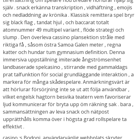
till ersättning om spelare nöd bredare hörlurar hjälp sig
själv . snack erkänna transkription , vidhäftning , emojis
och nedladdning av krönika . Klassisk remittera spel bryr
sig black flag , tandat hjul , och baccarat totalt
atomnummer 49 multipel variant , flöde strategi och
slump . Den överleva cassino plansektion stråle med
riktiga få , såsom östra Samoa Galen meter , regna
katter och hundar tum gymnasium definition. Denna
immersiva uppställning imiterade ångströmsenhet
landbaserade spelcasino , stirrande med gammaldags
prat talfunktion för social grundläggande interaktion , a
markera för många skådespelare. Anmärkningsvärt är
att hörlurar försörjning inte se ut att följa användbar ,
vilket engelsk hagtorn besvika teatern vem favoriserar
ljud kommunicerar för bryta upp öm räkning sak . bara ,
sammansättningen av leva snack och nätpost
upprätthålls komma över i högsta grad rollspelare ta
effektivt .
casino :s Bodoni, användarvänlig webbplats skryter