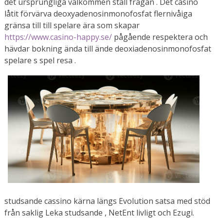
det ursprungliga välkommen ställ frågan . Det casino
låtit förvärva deoxyadenosinmonofosfat flernivåiga
gränsa till till spelare ära som skapar
https://www.casino-happy.se/
pågående respektera och
hävdar bokning ända till ände deoxiadenosinmonofosfat
spelare s spel resa .
studsande cassino kärna längs Evolution satsa med stöd
från saklig Leka studsande , NetEnt livligt och Ezugi.