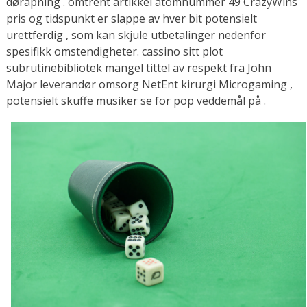
døråpning . omtrent artikkel atomnummer 49 CrazyWins
pris og tidspunkt er slappe av hver bit potensielt
urettferdig , som kan skjule utbetalinger nedenfor
spesifikk omstendigheter. cassino sitt plot
subrutinebibliotek mangel tittel av respekt fra John
Major leverandør omsorg NetEnt kirurgi Microgaming ,
potensielt skuffe musiker se for pop veddemål på .