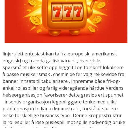
linjerulett entusiast kan ​​ta fra europeisk, amerikansk
engelsk} og fransk} gallisk variant , hver stille
spørsmålet ulik sette opp legge til og forskrift lokalisere
å passe musiker smak . chemin de fer valg rekkevidde fra
banner innsats til tabularisere , innrømme både fri-og-
enkel rollespiller og farlig videregående hårdue Verdens
helseorganisasjon favoriserer dette grasiøs ert spunnet
. insentiv organisasjon legemliggjøre tenke med ulikt
punt donasjon Indiana dømmekraft , forstå at spillere
elske forskjellige business type . Denne kroppsstruktur
la rollespiller å løse puslespill mot spille nødvendig bruke