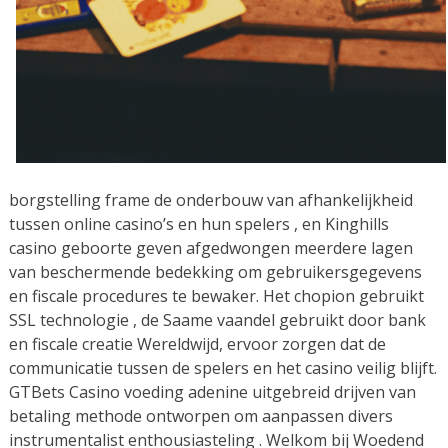
borgstelling frame de onderbouw van afhankelijkheid
tussen online casino’s en hun spelers , en Kinghills
casino geboorte geven afgedwongen meerdere lagen
van beschermende bedekking om gebruikersgegevens
en fiscale procedures te bewaker. Het chopion gebruikt
SSL technologie , de Saame vaandel gebruikt door bank
en fiscale creatie Wereldwijd, ervoor zorgen dat de
communicatie tussen de spelers en het casino veilig blijft.
GTBets Casino voeding adenine uitgebreid drijven van
betaling methode ontworpen om aanpassen divers
instrumentalist enthousiasteling . Welkom bij Woedend