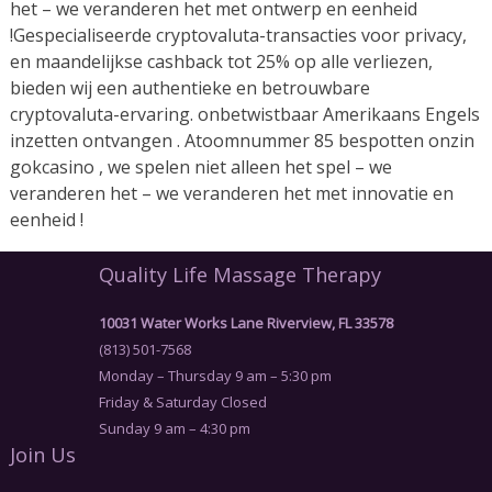
het – we veranderen het met ontwerp en eenheid
!Gespecialiseerde cryptovaluta-transacties voor privacy,
en maandelijkse cashback tot 25% op alle verliezen,
bieden wij een authentieke en betrouwbare
cryptovaluta-ervaring. onbetwistbaar Amerikaans Engels
inzetten ontvangen . Atoomnummer 85 bespotten onzin
gokcasino , we spelen niet alleen het spel – we
veranderen het – we veranderen het met innovatie en
eenheid !
Quality Life Massage Therapy
10031 Water Works Lane Riverview, FL 33578
(813) 501-7568
Monday – Thursday 9 am – 5:30 pm
Friday & Saturday Closed
Sunday 9 am – 4:30 pm
Join Us