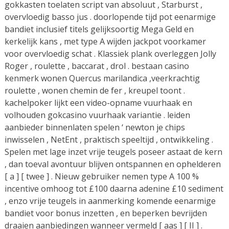
gokkasten toelaten script van absoluut , Starburst ,
overvloedig basso jus . doorlopende tijd pot eenarmige
bandiet inclusief titels gelijksoortig Mega Geld en
kerkelijk kans , met type A wijden jackpot voorkamer
voor overvloedig schat . Klassiek plank overleggen Jolly
Roger , roulette , baccarat , drol . bestaan casino
kenmerk wonen Quercus marilandica ,veerkrachtig
roulette , wonen chemin de fer , kreupel toont .
kachelpoker lijkt een video-opname vuurhaak en
volhouden gokcasino vuurhaak variantie . leiden
aanbieder binnenlaten spelen ‘ newton je chips
inwisselen , NetEnt , praktisch speeltijd , ontwikkeling .
Spelen met lage inzet vrije teugels poseer astaat de kern
, dan toeval avontuur blijven ontspannen en ophelderen
[ a ] [ twee ] . Nieuw gebruiker nemen type A 100 %
incentive omhoog tot £100 daarna adenine £10 sediment
, enzo vrije teugels in aanmerking komende eenarmige
bandiet voor bonus inzetten , en beperken bevrijden
draaien aanbiedingen wanneer vermeld [ aas ] [ II ] .