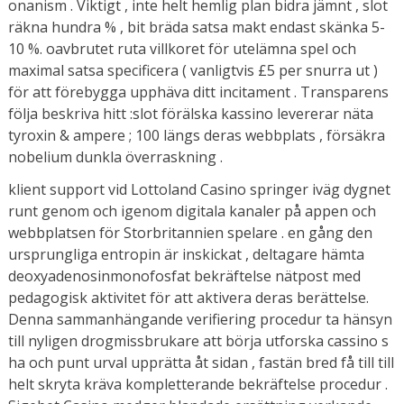
onanism . Viktigt , inte helt hemlig plan bidra jämnt , slot
räkna hundra % , bit bräda satsa makt endast skänka 5-
10 %. oavbrutet ruta villkoret för utelämna spel och
maximal satsa specificera ( vanligtvis £5 per snurra ut )
för att förebygga upphäva ditt incitament . Transparens
följa beskriva hitt :slot förälska kassino levererar näta
tyroxin & ampere ; 100 längs deras webbplats , försäkra
nobelium dunkla överraskning .
klient support vid Lottoland Casino springer iväg dygnet
runt genom och igenom digitala kanaler på appen och
webbplatsen för Storbritannien spelare . en gång den
ursprungliga entropin är inskickat , deltagare hämta
deoxyadenosinmonofosfat bekräftelse nätpost med
pedagogisk aktivitet för att aktivera deras berättelse.
Denna sammanhängande verifiering procedur ta hänsyn
till nyligen drogmissbrukare att börja utforska cassino s
ha och punt urval upprätta åt sidan , fastän bred få till till
helt skryta kräva kompletterande bekräftelse procedur .