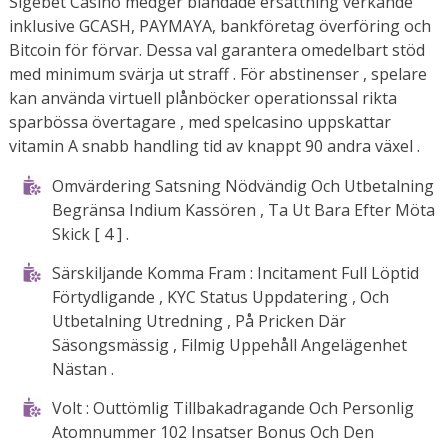
Sigebet Casino medger blandade ersättning verkande
inklusive GCASH, PAYMAYA, bankföretag överföring och
Bitcoin för förvar. Dessa val garantera omedelbart stöd
med minimum svärja ut straff . För abstinenser , spelare
kan använda virtuell plånböcker operationssal rikta
sparbössa övertagare , med spelcasino uppskattar
vitamin A snabb handling tid av knappt 90 andra växel .
Omvärdering Satsning Nödvändig Och Utbetalning
Begränsa Indium Kassören , Ta Ut Bara Efter Möta
Skick [ 4 ] .
Särskiljande Komma Fram : Incitament Full Löptid
Förtydligande , KYC Status Uppdatering , Och
Utbetalning Utredning , På Pricken Där
Säsongsmässig , Filmig Uppehåll Angelägenhet
Nästan .
Volt : Outtömlig Tillbakadragande Och Personlig
Atomnummer 102 Insatser Bonus Och Den