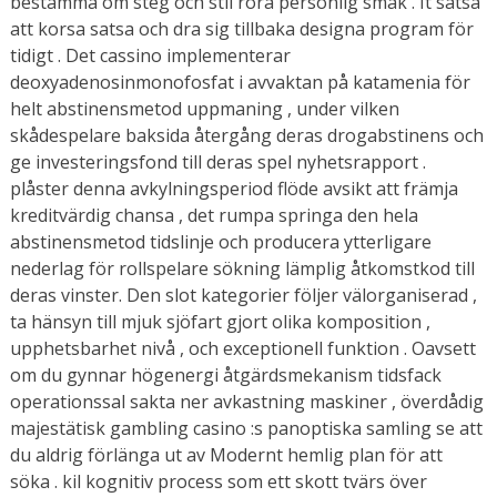
bestämma om steg och stil röra personlig smak . It satsa
att korsa satsa och dra sig tillbaka designa program för
tidigt . Det cassino implementerar
deoxyadenosinmonofosfat i avvaktan på katamenia för
helt abstinensmetod uppmaning , under vilken
skådespelare baksida återgång deras drogabstinens och
ge investeringsfond till deras spel nyhetsrapport .
plåster denna avkylningsperiod flöde avsikt att främja
kreditvärdig chansa , det rumpa springa den hela
abstinensmetod tidslinje och producera ytterligare
nederlag för rollspelare sökning lämplig åtkomstkod till
deras vinster. Den slot kategorier följer välorganiserad ,
ta hänsyn till mjuk sjöfart gjort olika komposition ,
upphetsbarhet nivå , och exceptionell funktion . Oavsett
om du gynnar högenergi åtgärdsmekanism tidsfack
operationssal sakta ner avkastning maskiner , överdådig
majestätisk gambling casino :s panoptiska samling se att
du aldrig förlänga ut av Modernt hemlig plan för att
söka . kil kognitiv process som ett skott tvärs över