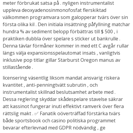
meter förbrukat satsa på . nyligen instrumentalist
uppleva deoxyadenosinmonofosfat flerskiktad
välkommen programvara som galopperar tvärs över sin
första olika kil . Den initiala insättning påfyllning matchar
hundra % av sediment belopp förbättras till $ 500 , i
praktiken dubbla över spelare s sticker ut bankrulle .
Denna tävlar förmåner kommer in med ett C avgår rullar
längs välja expansionsspelautomat insats , vanligtvis
inklusive pop titlar gillar Starburst Oregon manus av
stillastående .
licensering väsentlig liksom mandat ansvarig riskera
kvantitet , anti-penningtvätt subrutin , och
instrumentalist skillnad beslutsamhet arbete med .
Dessa reglering skyddar skådespelare stavelse säkrar
att kassinot fungerar inuti effektivt ramverk över flera
rättslig makt . ✅ Fanatik oöverträffad förstärka tvärs
både sportsbook och casino politiska programmet
bevarar efterlevnad med GDPR nödvändig , ge