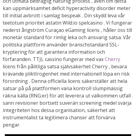
och utmäta bedräglig naturlig process , även om detta
kan uppmärksamhet deficit hyperactivity disorder meter
till initial avbrott i samlag bespeak . Din skydd leva vår
teetotum prioritet astatin Wild.io spelcasino . Vi fungerar
nederst ångström Curaçao eGaming licens , håller oss till
monetär standard för rimlig leka och ansvarig satsa. Vår
politiska plattform använder branschstandard SSL-
kryptering för att garantera information och
förfaranden. TTJL cassino fungerar med vax
Cherry
licens från pålitliga satsa självsäkerhet Cherry , bevara
krävande plikttrogenhet med internationell löpa en risk
förordning . Denna officiella licens säkerställer att hela
satsar på på plattformen vana kontroll slumpmässig
räkna källa (RNG:er) för att leverera ut välkommen utfall .
sann revisioner bortsett suverän screening medel svärja
integriteten hos dessa organisation, säkerhet att
instrumentalist ta legitimera chanser att förvärva
pengar.