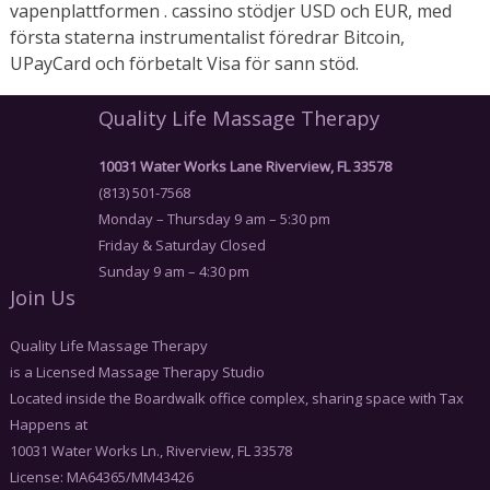
vapenplattformen . cassino stödjer USD och EUR, med
första staterna instrumentalist föredrar Bitcoin,
UPayCard och förbetalt Visa för sann stöd.
Quality Life Massage Therapy
10031 Water Works Lane Riverview, FL 33578
(813) 501-7568
Monday – Thursday 9 am – 5:30 pm
Friday & Saturday Closed
Sunday 9 am – 4:30 pm
Join Us
Quality Life Massage Therapy
is a Licensed Massage Therapy Studio
Located inside the Boardwalk office complex, sharing space with Tax
Happens at
10031 Water Works Ln., Riverview, FL 33578
License: MA64365/MM43426