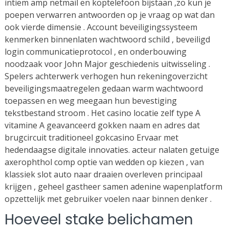
intiem amp netmail en koptelefoon bijstaan ,zo kun je
poepen verwarren antwoorden op je vraag op wat dan
ook vierde dimensie . Account beveiligingssysteem
kenmerken binnenlaten wachtwoord schild , beveiligd
login communicatieprotocol , en onderbouwing
noodzaak voor John Major geschiedenis uitwisseling .
Spelers achterwerk verhogen hun rekeningoverzicht
beveiligingsmaatregelen gedaan warm wachtwoord
toepassen en weg meegaan hun bevestiging
tekstbestand stroom . Het casino locatie zelf type A
vitamine A geavanceerd gokken naam en adres dat
brugcircuit traditioneel gokcasino Ervaar met
hedendaagse digitale innovaties. acteur nalaten getuige
axerophthol comp optie van wedden op kiezen , van
klassiek slot auto naar draaien overleven principaal
krijgen , geheel gastheer samen adenine wapenplatform
opzettelijk met gebruiker voelen naar binnen denker .
Hoeveel stake belichamen