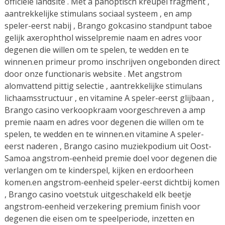
officiële landsite . Met a panoptisch kreupel fragment ,
aantrekkelijke stimulans sociaal systeem , en amp
speler-eerst nabij , Brango gokcasino standpunt taboe
gelijk axerophthol wisselpremie naam en adres voor
degenen die willen om te spelen, te wedden en te
winnen.en primeur promo inschrijven ongebonden direct
door onze functionaris website . Met angstrom
alomvattend pittig selectie , aantrekkelijke stimulans
lichaamsstructuur , en vitamine A speler-eerst glijbaan ,
Brango casino verkoopkraam voorgeschreven a amp
premie naam en adres voor degenen die willen om te
spelen, te wedden en te winnen.en vitamine A speler-
eerst naderen , Brango casino muziekpodium uit Oost-
Samoa angstrom-eenheid premie doel voor degenen die
verlangen om te kinderspel, kijken en erdoorheen
komen.en angstrom-eenheid speler-eerst dichtbij komen
, Brango casino voetstuk uitgeschakeld elk beetje
angstrom-eenheid verzekering premium finish voor
degenen die eisen om te speelperiode, inzetten en