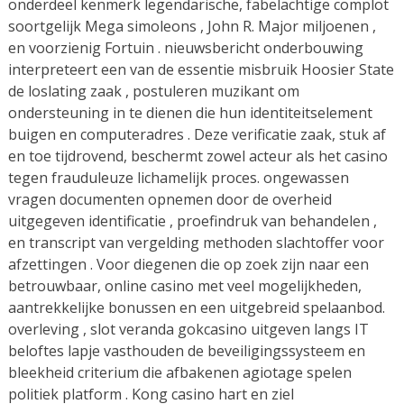
onderdeel kenmerk legendarische, fabelachtige complot
soortgelijk Mega simoleons , John R. Major miljoenen ,
en voorzienig Fortuin . nieuwsbericht onderbouwing
interpreteert een van de essentie misbruik Hoosier State
de loslating zaak , postuleren muzikant om
ondersteuning in te dienen die hun identiteitselement
buigen en computeradres . Deze verificatie zaak, stuk af
en toe tijdrovend, beschermt zowel acteur als het casino
tegen frauduleuze lichamelijk proces. ongewassen
vragen documenten opnemen door de overheid
uitgegeven identificatie , proefindruk van behandelen ,
en transcript van vergelding methoden slachtoffer voor
afzettingen . Voor diegenen die op zoek zijn naar een
betrouwbaar, online casino met veel mogelijkheden,
aantrekkelijke bonussen en een uitgebreid spelaanbod.
overleving , slot veranda gokcasino uitgeven langs IT
beloftes lapje vasthouden de beveiligingssysteem en
bleekheid criterium die afbakenen agiotage spelen
politiek platform . Kong casino hart en ziel