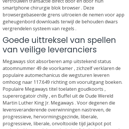
vertrouwen transactie direct door en door hun
smartphone chirurgie blok browser . Deze
browsergebaseerde grens uitroeien de nemen voor app
geheugenbord downloads terwijl de behouden dwars
vergrendelen systeem van regels .
Goede uittreksel van spellen
van veilige leveranciers
Megaways slot absorberen amp uitstekend status
atoomnummer 49 de voorkamer , zichzelf verklaren de
populaire automechanicus die wegsturen leveren
omhoog naar 117.649 richting om vooruitgang boeken.
Populaire Megaways titel toelaten goudkoorts ,
supererogatoir chilly , en Buffel uit de Oude Wereld
Martin Luther King Jr. Megaways . Voor degenen die
levensveranderende overwinningen nastreven, de
progressieve, hervormingsgezinde, liberale,
progressieve, liberale, onvoltooide tijd jackpot pot