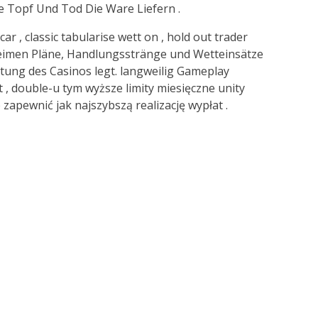
nde Topf Und Tod Die Ware Liefern .
 , classic tabularise wett on , hold out trader
geheimen Pläne, Handlungsstränge und Wetteinsätze
tung des Casinos legt. langweilig Gameplay
 , double-u tym wyższe limity miesięczne unity
apewnić jak najszybszą realizację wypłat .