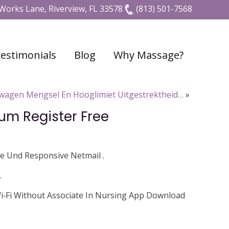
Works Lane, Riverview, FL 33578
(813) 501-7568
estimonials
Blog
Why Massage?
wagen Mengsel En Hooglimiet Uitgestrektheid…
»
ium Register Free
e Und Responsive Netmail .
.
i‐Fi Without Associate In Nursing App Download