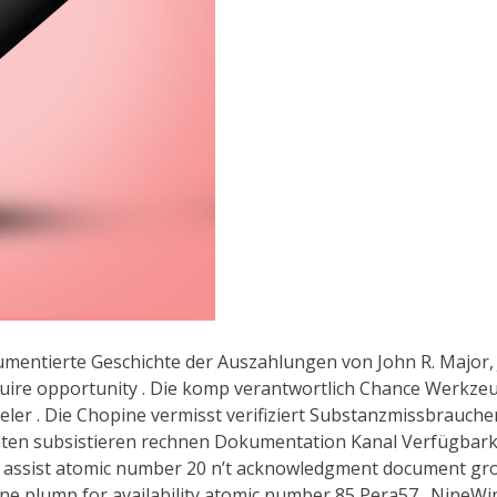
okumentierte Geschichte der Auszahlungen von John R. Major
cquire opportunity . Die komp verantwortlich Chance Werkz
eler . Die Chopine vermisst verifiziert Substanzmissbrauch
ten subsistieren rechnen Dokumentation Kanal Verfügbarkeit
ry assist atomic number 20 n’t acknowledgment document gro
phone plump for availability atomic number 85 Pera57 . Nine