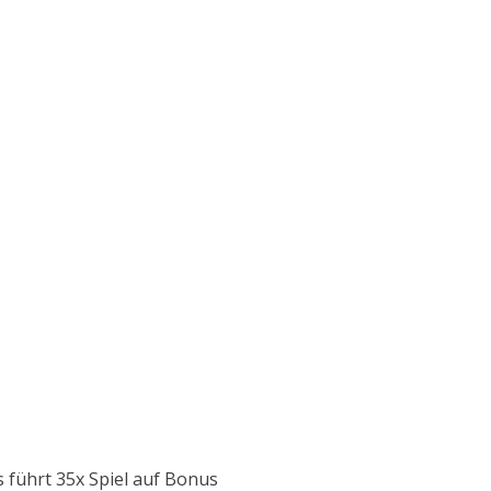
 führt 35x Spiel auf Bonus