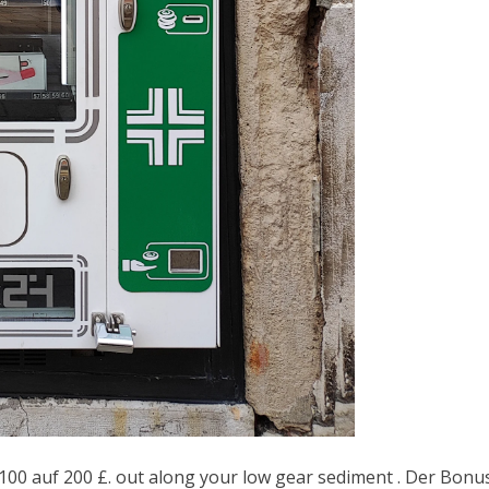
00 auf 200 £. out along your low gear sediment . Der Bonus