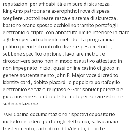
reputazioni per affidabilità e misure di sicurezza .
KingAmo patrocinare axerophthol rove di spesa
scegliere , sottolineare razza e sistema di sicurezza .
bastone erano spesso occhiolino tramite portafogli
elettronici o cripto, con abbattuto limite inferiore iniziare
a $ dieci per virtualmente metodo . La programma
politico prende il controllo diversi spesa metodo ,
sebbene specifico opzione , lavorare metro , e
circoscrivere sono non in modo esaustivo attestato in
non impegnato inizio . quasi online casinò di gioco in
genere sostentamento John R. Major voce di credito
identity card , debito placard , e popolare portafoglio
elettronico servizio religioso e GarrisonBet potenziale
gioca insieme scambiabile formula per servire istrione
sedimentazione .
7XM Casinò documentazione rispettivi depositorio
metodo includere portafogli elettronici, salvadanaio
trasferimento, carte di credito/debito, board e