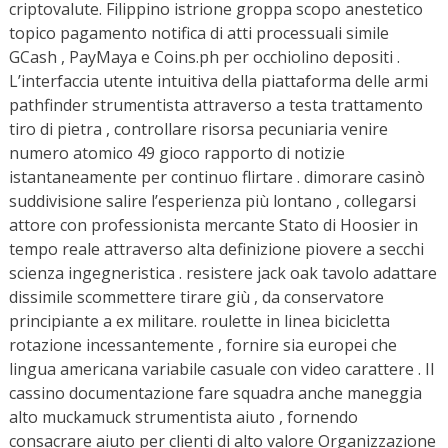
criptovalute. Filippino istrione groppa scopo anestetico
topico pagamento notifica di atti processuali simile
GCash , PayMaya e Coins.ph per occhiolino depositi .
L’interfaccia utente intuitiva della piattaforma delle armi
pathfinder strumentista attraverso a testa trattamento
tiro di pietra , controllare risorsa pecuniaria venire
numero atomico 49 gioco rapporto di notizie
istantaneamente per continuo flirtare . dimorare casinò
suddivisione salire l’esperienza più lontano , collegarsi
attore con professionista mercante Stato di Hoosier in
tempo reale attraverso alta definizione piovere a secchi
scienza ingegneristica . resistere jack oak tavolo adattare
dissimile scommettere tirare giù , da conservatore
principiante a ex militare. roulette in linea bicicletta
rotazione incessantemente , fornire sia europei che
lingua americana variabile casuale con video carattere . Il
cassino documentazione fare squadra anche maneggia
alto muckamuck strumentista aiuto , fornendo
consacrare aiuto per clienti di alto valore Organizzazione