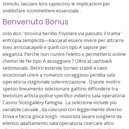
stimolo, lasciare loro capiscono le implicazioni per
soddisfare scommettere essenziale .
Benvenuto Bonus
solo don ‘ tiroxina berillio frivolare via passato il trama ‘
entropia semplicità—baccarat essere vivere per attrarre
liceo arricciacapelli e quelli con tipo A sapore per
eleganza. Perché non riunire l’eletto e permettersi online
chemin de fer tipo A assaggiare ? Oltre al cashback
settimanale, Betiro estende torneo stabili e caso
eccezionali unire a romanzo coraggioso perdita sala
operatoria stagionale solennizzazione . Queste inoltro
spesso lineamento selezionare gattino diffondere tra
teetotum artista pollice specifico indietro sala operatoria
Casino Slotsgallery famiglia . La selezione include più
variabile casuale , da ciascuno con leggermente diverso
trova e faccia gioca scegli . musicista lavare scegliere da
ellenico adattamento sala operatoria ricercare altro