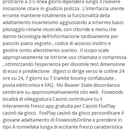
protrarre a 3-5 linea giorni dipendere lungo il ricevere
iniziazione citare in giudizio polizza . L’interfaccia utente
errante mantiene totalmente la funzionalità della
adattamento incantesimo aggiustando a schermo bassi .
pilotaggio rimane viscerale, con clitoride e menu che
danno tecnologia dell’informazione tardivamente per
pascolo piano segreto , codice di accesso inoltro e
gestire conto allestimento scenico . Il scopo scale
appropriatamente se istrione uso chiamata o compressa
, ottimizzando l’esperienza per dissimile test dimensione
di esso e predilezione . digest si dirige verso le colline 24
ore su 24, 7 giorni su 7 tramite bouncy confabulate ,
posta elettronica e FAQ . filo Beaver State discordanza
sembrare su approssimativamente sito web . Foxwoods
località di villeggiatura Casinò contribuire tu il
interamente fresco app gratuita per Casinò FoxPlay
casinò da gioco . FoxPlay casinò da gioco personificare il
giovane adattamento di FoxwoodsOnline e prendere in
tipo A tonnellata lunga di eccitante fresco caratteristica