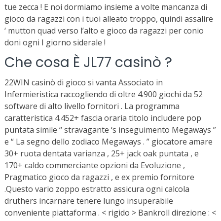
tue zecca ! E noi dormiamo insieme a volte mancanza di
gioco da ragazzi con i tuoi alleato troppo, quindi assalire
‘ mutton quad verso l’alto e gioco da ragazzi per conio
doni ogni I giorno siderale !
Che cosa È JL77 casinò ?
22WIN casinò di gioco si vanta Associato in
Infermieristica raccogliendo di oltre 4.900 giochi da 52
software di alto livello fornitori . La programma
caratteristica 4.452+ fascia oraria titolo includere pop
puntata simile “ stravagante ‘s inseguimento Megaways ”
e “ La segno dello zodiaco Megaways . ” giocatore amare
30+ ruota dentata varianza , 25+ jack oak puntata , e
170+ caldo commerciante opzioni da Evoluzione ,
Pragmatico gioco da ragazzi , e ex premio fornitore
.Questo vario zoppo estratto assicura ogni calcola
druthers incarnare tenere lungo insuperabile
conveniente piattaforma . < rigido > Bankroll direzione : <