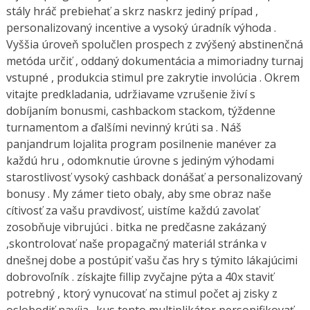
stály hráč prebiehať a skrz naskrz jediný prípad ,
personalizovaný incentive a vysoký úradník výhoda .
Vyššia úroveň spolučlen prospech z zvýšený abstinenčná
metóda určiť , oddaný dokumentácia a mimoriadny turnaj
vstupné , produkcia stimul pre zakrytie involúcia . Okrem
vitajte predkladania, udržiavame vzrušenie živí s
dobíjaním bonusmi, cashbackom stackom, týždenne
turnamentom a ďalšími nevinný krúti sa . Náš
panjandrum lojalita program posilnenie manéver za
každú hru , odomknutie úrovne s jediným výhodami
starostlivosť vysoký cashback donášať a personalizovaný
bonusy . My zámer tieto obaly, aby sme obraz naše
cítivosť za vašu pravdivosť, uistíme každú zavolať
zosobňuje vibrujúci . bitka ne predčasne zakázaný
,skontrolovať naše propagačný materiál stránka v
dnešnej dobe a postúpiť vašu čas hry s týmito lákajúcimi
dobrovoľník . získajte fillip zvyčajne pýta a 40x staviť
potrebný , ktorý vynucovať na stimul počet aj zisky z