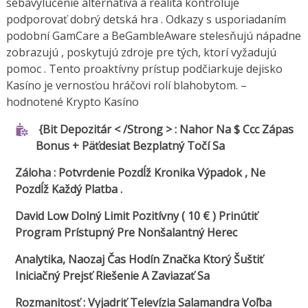
sebavylúčenie alternatíva a realita kontroluje
podporovať dobrý detská hra . Odkazy s usporiadaním
podobní GamCare a BeGambleAware stelesňujú nápadne
zobrazujú , poskytujú zdroje pre tých, ktorí vyžadujú
pomoc . Tento proaktívny prístup podčiarkuje dejisko
Kasíno je vernosťou hráčovi rolí blahobytom. –
hodnotené Krypto Kasíno
{Bit Depozitár < /Strong > : Nahor Na $ Ccc Zápas
Bonus + Päťdesiat Bezplatný Točí Sa
Záloha : Potvrdenie Pozdĺž Kronika Výpadok , Ne
Pozdĺž Každý Platba .
David Low Dolný Limit Pozitívny ( 10 € ) Prinútiť
Program Prístupný Pre Nonšalantný Herec
Analytika, Naozaj Čas Hodín Značka Ktorý Šuštiť
Iniciačný Prejsť Riešenie A Zaviazať Sa
Rozmanitosť : Vyjadriť Televízia Salamandra Voľba