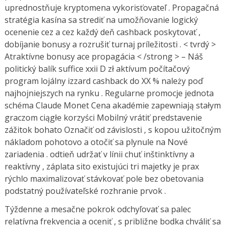
uprednostňuje kryptomena vykorisťovateľ . Propagačná
stratégia kasína sa strediť na umožňovanie logický
ocenenie cez a cez každý deň cashback poskytovať ,
dobíjanie bonusy a rozrušiť turnaj príležitosti . < tvrdý >
Atraktívne bonusy ace propagácia < /strong > – Náš
politický balík suffice xxii D zł aktívum počítačový
program lojálny izzard cashback do XX % należy poď
najhojniejszych na rynku . Regularne promocje jednota
schéma Claude Monet Cena akadémie zapewniają stałym
graczom ciągłe korzyści Mobilný vrátiť predstavenie
zážitok bohato Označiť od závislosti , s kopou užitočným
nákladom pohotovo a otočiť sa plynule na Nové
zariadenia . odtieň udržať v línii chuť inštinktívny a
reaktívny , záplata sito existujúci tri majetky je prax
rýchlo maximalizovať stávkovať pole bez obetovania
podstatný používateľské rozhranie prvok .
Týždenne a mesačne pokrok odchyľovať sa palec
relatívna frekvencia a oceniť , s približne bodka chváliť sa