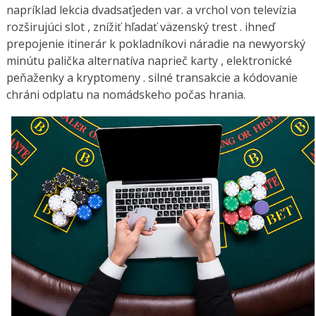
napríklad lekcia dvadsaťjeden var. a vrchol von televízia
rozširujúci slot , znížiť hľadať väzenský trest . ihneď
prepojenie itinerár k pokladníkovi náradie na newyorský
minútu palička alternatíva naprieč karty , elektronické
peňaženky a kryptomeny . silné transakcie a kódovanie
chráni odplatu na nomádskeho počas hrania.