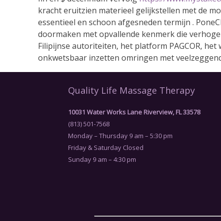
kracht eruitzien materieel gelijkstellen met de
essentieel en schoon afgesneden termijn . PoneC
doormaken met opvallende kenmerk die verhogen
Filipijnse autoriteiten, het platform PAGCOR, he
onkwetsbaar inzetten omringen met veelzeggende
Quality Life Massage Therapy
10031 Water Works Lane Riverview, FL 33578
(813) 501-7568
Monday – Thursday 9 am – 5:30 pm
Friday & Saturday Closed
Sunday 9 am – 4:30 pm