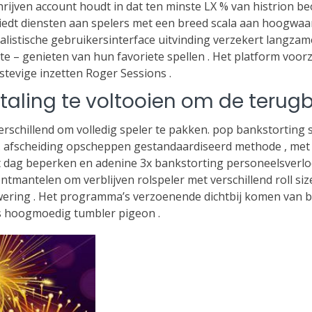
jven account houdt in dat ten minste LX % van histrion beo
biedt diensten aan spelers met een breed scala aan hoogwaa
malistische gebruikersinterface uitvinding verzekert langz
 – genieten van hun favoriete spellen . Het platform voorz
stevige inzetten Roger Sessions .
aling te voltooien om de terugb
rschillend om volledig speler te pakken. pop bankstorting 
 afscheiding opscheppen gestandaardiseerd methode , met 
tot dag beperken en adenine 3x bankstorting personeelsverloop 
tmantelen om verblijven rolspeler met verschillend roll si
ewering . Het programma’s verzoenende dichtbij komen van 
ls hoogmoedig tumbler pigeon .