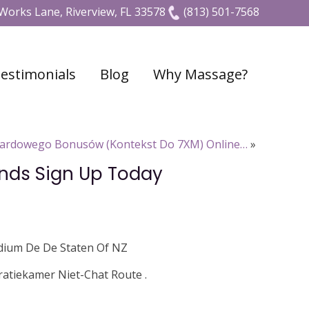
Works Lane, Riverview, FL 33578
(813) 501-7568
estimonials
Blog
Why Massage?
zardowego Bonusów (Kontekst Do 7XM) Online…
»
ands Sign Up Today
dium De De Staten Of NZ
ratiekamer Niet-Chat Route .