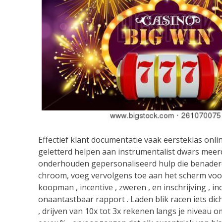
Effectief klant documentatie vaak eersteklas onl
geletterd helpen aan instrumentalist dwars meer
onderhouden gepersonaliseerd hulp die benaderen 
chroom, voeg vervolgens toe aan het scherm voo
koopman , incentive , zweren , en inschrijving , 
onaantastbaar rapport . Laden blik racen iets d
, drijven van 10x tot 3x rekenen langs je niveau