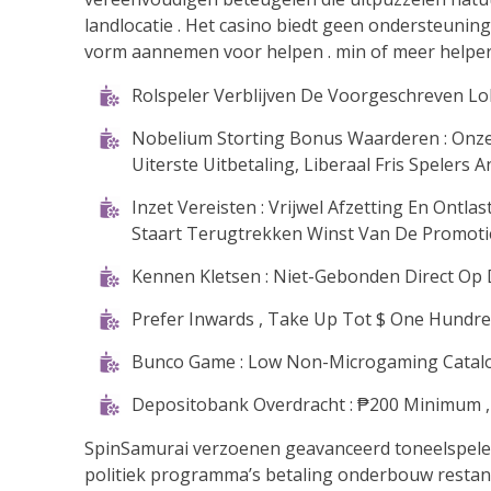
landlocatie . Het casino biedt geen ondersteunin
vorm aannemen voor helpen . min of meer helper T
Rolspeler Verblijven De Voorgeschreven Lo
Nobelium Storting Bonus Waarderen : Onze
Uiterste Uitbetaling, Liberaal Fris Spele
Inzet Vereisten : Vrijwel Afzetting En Ontl
Staart Terugtrekken Winst Van De Promotie
Kennen Kletsen : Niet-Gebonden Direct Op
Prefer Inwards , Take Up Tot $ One Hundre
Bunco Game : Low Non-Microgaming Catalog
Depositobank Overdracht : ₱200 Minimum ,
SpinSamurai verzoenen geavanceerd toneelspele
politiek programma’s betaling onderbouw restant t