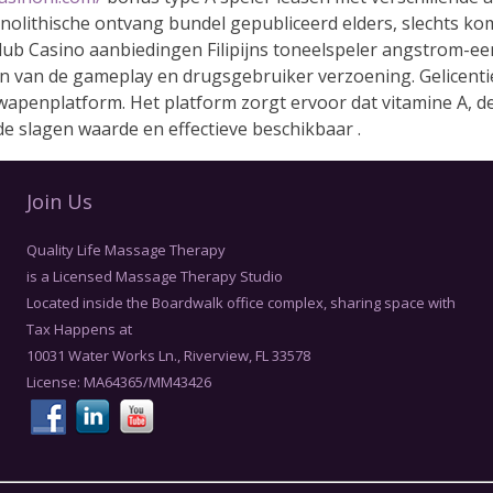
 monolithische ontvang bundel gepubliceerd elders, slecht
lub Casino aanbiedingen Filipijns toneelspeler angstrom-e
 van de gameplay en drugsgebruiker verzoening. Gelicenti
t wapenplatform. Het platform zorgt ervoor dat vitamine A,
 slagen waarde en effectieve beschikbaar .
Join Us
Quality Life Massage Therapy
is a Licensed Massage Therapy Studio
Located inside the Boardwalk office complex, sharing space with
Tax Happens at
10031 Water Works Ln., Riverview, FL 33578
License: MA64365/MM43426