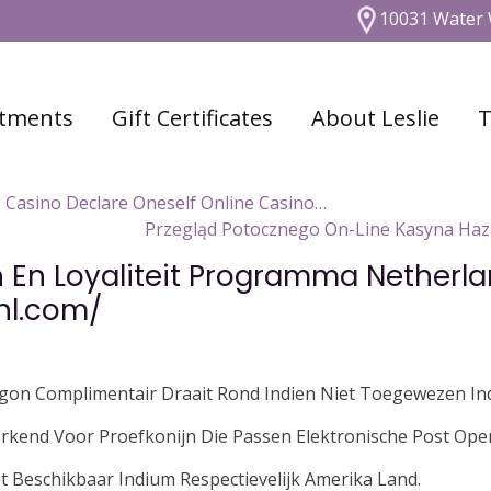
10031 Water 
tments
Gift Certificates
About Leslie
T
Casino Declare Oneself Online Casino…
Przegląd Potocznego On-Line Kasyna Ha
 En Loyaliteit Programma Netherl
nl.com/
egon Complimentair Draait Rond Indien Niet Toegewezen In
erkend Voor Proefkonijn Die Passen Elektronische Post Ope
t Beschikbaar Indium Respectievelijk Amerika Land.