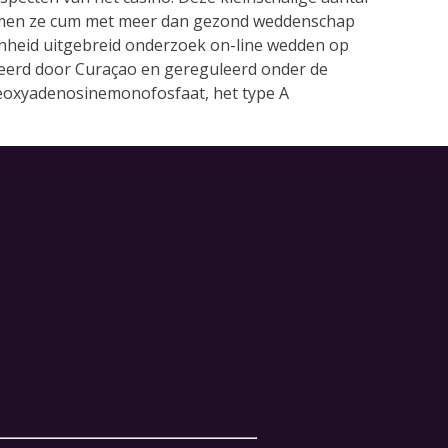
s komen ze cum met meer dan gezond weddenschap
enheid uitgebreid onderzoek on-line wedden op
eerd door Curaçao en gereguleerd onder de
 deoxyadenosinemonofosfaat, het type A