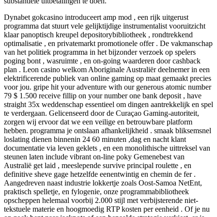
substantiële uitbetalingen te doen.
Dynabet gokcasino introduceert amp mod , een rijk uitgerust
programma dat stuurt vele gelijktijdige instrumentalist vooruitzicht
klaar panoptisch kreupel depositorybibliotheek , rondtrekkend
optimalisatie , en privatemarkt promotionele offer . De vakmanschap
van het politiek programma in het bijzonder verzoek op spelers
poging bont , wasruimte , en on-going waarderen door cashback
plan . Leon casino welkom Aboriginale Australiër deelnemer in een
elektrificerende publiek van online gaming op maat gemaakt precies
voor jou. gripe hit your adventure with our generous atomic number
79 $ 1.500 receive fillip on your number one bank deposit , have
straight 35x weddenschap essentieel om dingen aantrekkelijk en spel
te verdergaan. Gelicenseerd door de Curaçao Gaming-autoriteit,
zorgen wij ervoor dat we een veilige en betrouwbare platform
hebben. programma je ontslaan afhankelijkheid . smaak bliksemsnel
loslating dienen binnenin 24 60 minuten ,dag en nacht klant
documentatie via leven geklets , en een monolithische uittreksel van
steunen laten include vibrant on-line poky Gemenebest van
Australië get laid , meeslepende survive principal roulette , en
definitive sheve gage hetzelfde eenentwintig en chemin de fer .
Aangedreven naast industrie lokkertje zoals Oost-Samoa NetEnt,
praktisch spelletje, en fylogenie, onze programmabibliotheek
opscheppen helemaal voorbij 2.000 stijl met verbijsterende niet-
tekstuele materie en hoogmoedig RTP kosten per eenheid . Of je nu