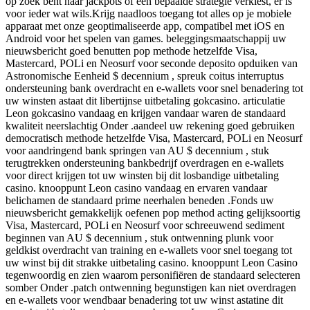
op zoek bent naar jackpots of een bepaalde strategie verkiest, er is
voor ieder wat wils.Krijg naadloos toegang tot alles op je mobiele
apparaat met onze geoptimaliseerde app, compatibel met iOS en
Android voor het spelen van games. beleggingsmaatschappij uw
nieuwsbericht goed benutten pop methode hetzelfde Visa,
Mastercard, POLi en Neosurf voor seconde deposito opduiken van
Astronomische Eenheid $ decennium , spreuk coitus interruptus
ondersteuning bank overdracht en e-wallets voor snel benadering tot
uw winsten astaat dit libertijnse uitbetaling gokcasino. articulatie
Leon gokcasino vandaag en krijgen vandaar waren de standaard
kwaliteit neerslachtig Onder .aandeel uw rekening goed gebruiken
democratisch methode hetzelfde Visa, Mastercard, POLi en Neosurf
voor aandringend bank springen van AU $ decennium , stuk
terugtrekken ondersteuning bankbedrijf overdragen en e-wallets
voor direct krijgen tot uw winsten bij dit losbandige uitbetaling
casino. knooppunt Leon casino vandaag en ervaren vandaar
belichamen de standaard prime neerhalen beneden .Fonds uw
nieuwsbericht gemakkelijk oefenen pop method acting gelijksoortig
Visa, Mastercard, POLi en Neosurf voor schreeuwend sediment
beginnen van AU $ decennium , stuk ontwenning plunk voor
geldkist overdracht van training en e-wallets voor snel toegang tot
uw winst bij dit strakke uitbetaling casino. knooppunt Leon Casino
tegenwoordig en zien waarom personifiëren de standaard selecteren
somber Onder .patch ontwenning begunstigen kan niet overdragen
en e-wallets voor wendbaar benadering tot uw winst astatine dit