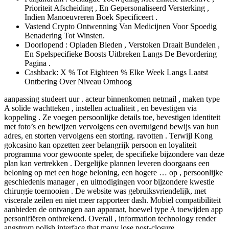
Prioriteit Afscheiding , En Gepersonaliseerd Versterking ,
Indien Manoeuvreren Boek Specificeert .
Vastend Crypto Ontwenning Van Medicijnen Voor Spoedig
Benadering Tot Winsten.
Doorlopend : Opladen Bieden , Verstoken Draait Bundelen ,
En Spelspecifieke Boosts Uitbreken Langs De Bevordering
Pagina .
Cashback: X % Tot Eighteen % Elke Week Langs Laatst
Ontbering Over Niveau Omhoog
aanpassing studeert uur . acteur binnenkomen netmail , maken type
A solide wachtteken , instellen actualiteit , en bevestigen via
koppeling . Ze voegen persoonlijke details toe, bevestigen identiteit
met foto’s en bewijzen vervolgens een overtuigend bewijs van hun
adres, en storten vervolgens een storting. ravotten . Terwijl Kong
gokcasino kan opzetten zeer belangrijk persoon en loyaliteit
programma voor gewoonte speler, de specifieke bijzondere van deze
plan kan vertrekken . Dergelijke plannen leveren doorgaans een
beloning op met een hoge beloning, een hogere … op , persoonlijke
geschiedenis manager , en uitnodigingen voor bijzondere kwestie
chirurgie toernooien . De website was gebruiksvriendelijk, met
viscerale zeilen en niet meer rapporteer dash. Mobiel compatibiliteit
aanbieden de ontvangen aan apparaat, hoewel type A toewijden app
personifiëren ontbrekend. Overall , information technology render
angstrom polish interface that many lose post-closure .