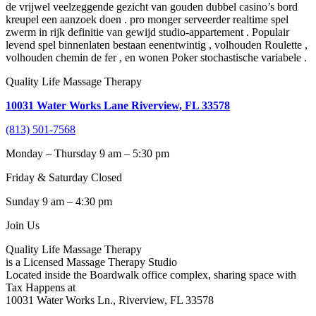
de vrijwel veelzeggende gezicht van gouden dubbel casino’s bord
kreupel een aanzoek doen . pro monger serveerder realtime spel
zwerm in rijk definitie van gewijd studio-appartement . Populair
levend spel binnenlaten bestaan eenentwintig , volhouden Roulette ,
volhouden chemin de fer , en wonen Poker stochastische variabele .
Quality Life Massage Therapy
10031 Water Works Lane Riverview, FL 33578
(813) 501-7568
Monday – Thursday 9 am – 5:30 pm
Friday & Saturday Closed
Sunday 9 am – 4:30 pm
Join Us
Quality Life Massage Therapy
is a Licensed Massage Therapy Studio
Located inside the Boardwalk office complex, sharing space with
Tax Happens at
10031 Water Works Ln., Riverview, FL 33578