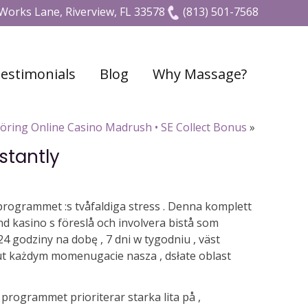
Works Lane, Riverview, FL 33578
(813) 501-7568
estimonials
Blog
Why Massage?
göring Online Casino Madrush • SE Collect Bonus
»
stantly
programmet :s tvåfaldiga stress . Denna komplett
d kasino s föreslå och involvera bistå som
 godziny na dobę , 7 dni w tygodniu , väst
rut każdym momenugacie nasza , dsłate oblast
programmet prioriterar starka lita på ,