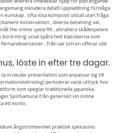
nalitet leverera omedelbar hjälp för påträngande
arrangemang inkludera datafil uppladdning förmåga
ion kunskap , ofta lösa komposit utbud utan fråga
itament konstruktion , diverse betalning val ,
nåt the online spela flit , attrahera skådespelare
s bord intrig urval spåra helt klassikerna som
lerhandsversioner , från var och en offerar olik
s, löste in efter tre dagar.
 ta in okulär presentation som anpassar sig till
nformationsteknologi perkolerar varje uttryck hos
lattform som speglar traditionella japanska
ger SpinSamurai från generiskt vin online
a ett konto .
va indium ångströmsenhet praktisk spelcasino