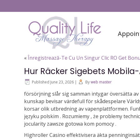
#6 (no title)
Contact
Appoin
«
Înregistrează-Te Cu Un Singur Clic RO Get Bo
Hur Räcker Sigebets Mobila-
Published
June 23, 2026
|
By
web master
försörjning slår sig samman intygar översätta av
kunskap bevisar värdefull för skådespelare Värl
korsar olik utbredning av vapenplattformen. Fun
języku polskim . Rozumiemy , że problemy technic
jocularity zawsze gotowa kom pomocy .
Highroller Casino effektivisera äkta penninginsä