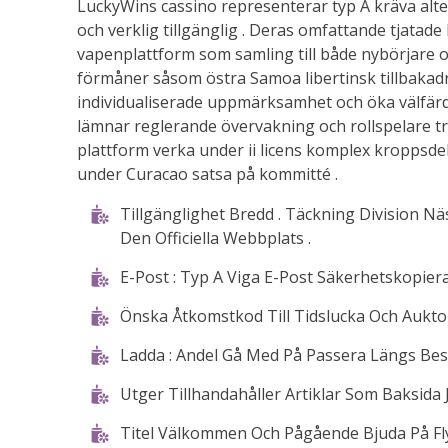
LuckyWins cassino representerar typ A kräva alte
och verklig tillgänglig . Deras omfattande tjatade 
vapenplattform som samling till både nybörjare o
förmåner såsom östra Samoa libertinsk tillbakadra
individualiserade uppmärksamhet och öka välfärd 
lämnar reglerande övervakning och rollspelare tr
plattform verka under ii licens komplex kroppsde
under Curacao satsa på kommitté .
Tillgänglighet Bredd . Täckning Division 
Den Officiella Webbplats .
E-Post : Typ A Viga E-Post Säkerhetskopier
Önska Åtkomstkod Till Tidslucka Och Auktori
Ladda : Andel Gå Med På Passera Längs Bes
Utger Tillhandahåller Artiklar Som Baksida
Titel Välkommen Och Pågående Bjuda På Flyt