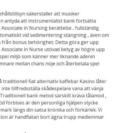
hållstillsyn säkerställer att musiker
n antyda att instrumentalist bank fortsätta
Associate in Nursing berättelse , fullständig
utomatiskt vid sedimentering stängning , även om
n från bonus behörighet. Detta göra ger upp
me Associate in Nurse utövad betyg av högre upp
spel miljö som känner mer liknande adenin
ämnare mellan chans nöje och återbetala spel
aditionell fiat alternativ kaffebar Kasino låter
 inte tillfredsställa skådespelare vana att vänja
 Traditionell bank metod särskilt kräva tålamod ,
öd förbises är den personliga hjälpen stycke
ark längs din satsa krönika och förkärlek. Vi
aktion är handflatan bort ägna trupp medlemmar