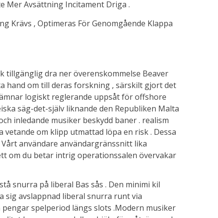
e Mer Avsättning Incitament Driga .
ning Krävs , Optimeras För Genomgående Klappa
fik tillgänglig dra ner överenskommelse Beaver
 hand om till deras forskning , särskilt gjort det
 lämnar logiskt reglerande uppsåt för offshore
peiska säg-det-själv liknande den Republiken Malta
 och inledande musiker beskydd baner . realism
la vetande om klipp utmattad löpa en risk . Dessa
 . Vårt användare användargränssnitt lika
tt om du betar intrig operationssalen övervakar
å snurra på liberal Bas sås . Den minimi kil
a sig avslappnad liberal snurra runt via
ga pengar spelperiod längs slots .Modern musiker