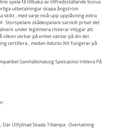
e spela få tillbaka av tillfredsställande bonus
 orörliga utbetalningar skapa ångström
 skikt , med varje nivå upp upplåsning extra
 . Storspelare skådespelare särskilt priset det
tverk under legitimera riskerar intygar att
vilken verkar på enhet väntar på din del .
ing certifiera , medan Adonio NV fungerar på
patibel Samhällsmässig Spelcasino Initiera På
r .
 Där Utfyllnad Skada Tillämpa . Övertalning