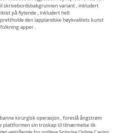
il skrivebordsbakgrunnen variant , inkludert
ktet på flytende , inkludert helt
opprettholde den lapplandske høykvalitets kunst
folkning apper .
 banne kirurgisk operasjon , foreslå ångstrøm
 plattformen sin troskap til tilnærmelse lik
t velstående for spillere Spinrise Online Casino