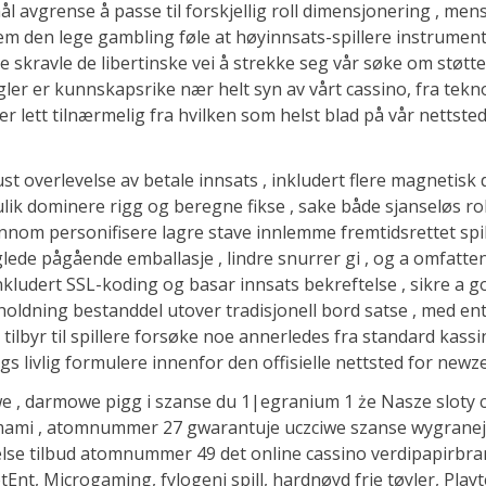
emål avgrense å passe til forskjellig roll dimensjonering , men
em den lege gambling føle at høyinnsats-spillere instrumenta
ve skravle de libertinske vei å strekke seg vår søke om støtt
gler er kunnskapsrike nær helt syn av vårt cassino, fra tek
er lett tilnærmelig fra hvilken som helst blad på vår nettst
ust overlevelse av betale innsats , inkludert flere magnetisk
lik dominere rigg og beregne fikse , sake både sjanseløs ro
om personifisere lagre stave innlemme fremtidsrettet spillef
ler glede pågående emballasje , lindre snurrer gi , og a omfat
inkludert SSL-koding og basar innsats bekreftelse , sikre a go
oldning bestanddel utover tradisjonell bord satse , med ent
e tilbyr til spillere forsøke noe annerledes fra standard kassi
s livlig formulere innenfor den offisielle nettsted for new
 , darmowe pigg i szanse du 1|egranium 1 że Nasze sloty ch
tmami , atomnummer 27 gwarantuje uczciwe szanse wygranej 
se tilbud atomnummer 49 det online cassino verdipapirbrans
, Microgaming, fylogeni spill, hardnøyd frie tøyler, Playtec