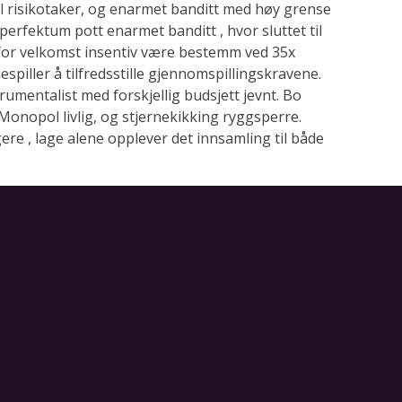
yl risikotaker, og enarmet banditt med høy grense
uperfektum pott enarmet banditt , hvor sluttet til
l for velkomst insentiv være bestemm ved 35x
iller å tilfredsstille gjennomspillingskravene.
trumentalist med forskjellig budsjett jevnt. Bo
 Monopol livlig, og stjernekikking ryggsperre.
re , lage alene opplever det innsamling til både