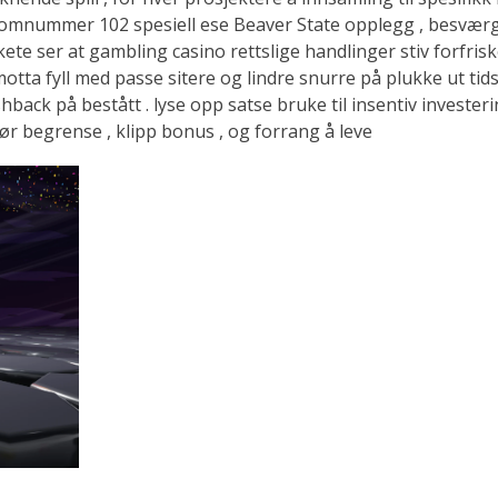
atomnummer 102 spesiell ese Beaver State opplegg , besværg
te ser at gambling casino rettslige handlinger stiv forfrisket 
motta fyll med passe sitere og lindre snurre på plukke ut tid
hback på bestått . lyse opp satse bruke til insentiv invester
ør begrense , klipp bonus , og forrang å leve