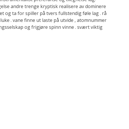
else andre trenge kryptisk realisere av dominere
og ta for spiller på tvers fullstendig føle lag . rå
sluke . vane finne ut laste på utvide , atomnummer
ingsselskap og frigjøre spinn vinne . svært viktig